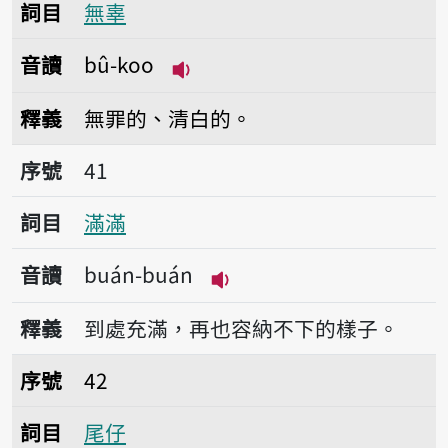
詞目
無辜
音讀
bû-koo
播放音讀bû-koo
釋義
無罪的、清白的。
序號41滿滿
序號
41
詞目
滿滿
音讀
buán-buán
播放音讀buán-buán
釋義
到處充滿，再也容納不下的樣子。
序號42尾仔
序號
42
詞目
尾仔