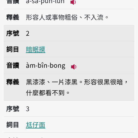
音讀
a-sa-puh-luh
播放音讀a-sa-puh-luh
釋義
形容人或事物粗俗、不入流。
序號2暗眠摸
序號
2
詞目
暗眠摸
音讀
àm-bîn-bong
播放音讀àm-bîn-bong
釋義
黑漆漆、一片漆黑。形容很黑很暗，
什麼都看不到。
序號3尪仔面
序號
3
詞目
尪仔面