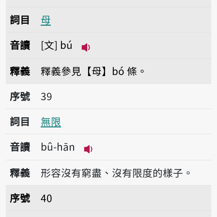
詞目
母
音讀
文
bú
播放音讀bú
釋義
釋義參見【母】bó 條。
序號39無限
序號
39
詞目
無限
音讀
bû-hān
播放音讀bû-hān
釋義
形容沒有窮盡、沒有限度的樣子。
序號40無辜
序號
40