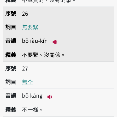
序號26無要緊
序號
26
詞目
無要緊
音讀
bô iàu-kín
播放音讀bô iàu-kín
釋義
不要緊、沒關係。
序號27無仝
序號
27
詞目
無仝
音讀
bô kāng
播放音讀bô kāng
釋義
不一樣。