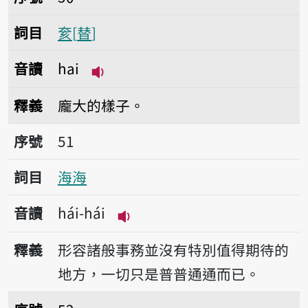
詞目
奒
替
音讀
hai
播放音讀hai
釋義
龐大的樣子。
序號51海海
序號
51
詞目
海海
音讀
hái-hái
播放音讀hái-hái
釋義
形容諸般事務並沒有特別值得期待的
地方，一切只是普普通通而已。
序號52害了了