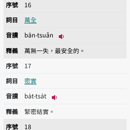
序號16萬全
序號
16
詞目
萬全
音讀
bān-tsuân
播放音讀bān-tsuân
釋義
萬無一失，最安全的。
序號17密實
序號
17
詞目
密實
音讀
ba̍t-tsa̍t
播放音讀ba̍t-tsa̍t
釋義
緊密結實。
序號18密喌喌
序號
18