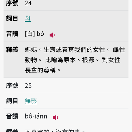
序號24母
序號
24
詞目
母
音讀
白
bó
播放音讀bó
釋義
媽媽。生育或養育我們的女性。
雌性
動物。
比喻為原本、根源。
對女性
長輩的尊稱。
序號25無影
序號
25
詞目
無影
音讀
bô-iánn
播放音讀bô-iánn
釋義
不真實的，沒有的事。