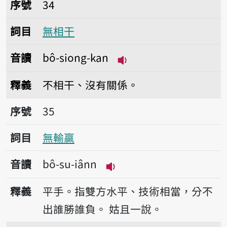
序號34無相干
序號
34
詞目
無相干
音讀
bô-siong-kan
播放音讀bô-siong-kan
釋義
不相干、沒有關係。
序號35無輸贏
序號
35
詞目
無輸贏
音讀
bô-su-iânn
播放音讀bô-su-iânn
釋義
平手。指雙方水平、技術相當，分不
出誰勝誰負。
姑且一說。