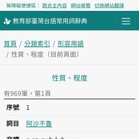
無障礙便捷區：
跳去主內容
網站導覽
切換網站翻譯
教育部
臺灣台語
常用詞
辭典
首頁
分類索引
形容用語
性質、程度（目前頁面）
性質、程度
主內容區塊
有969筆，第1頁
序號1阿沙不魯
序號
1
詞目
阿沙不魯