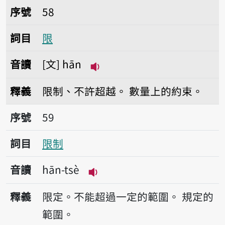
序號58限
序號
58
詞目
限
音讀
文
hān
播放音讀hān
釋義
限制、不許超越。
數量上的約束。
序號59限制
序號
59
詞目
限制
音讀
hān-tsè
播放音讀hān-tsè
釋義
限定。不能超過一定的範圍。
規定的
範圍。