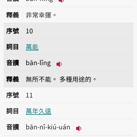
播放音讀bān-hīng
釋義
非常幸運。
序號10萬能
序號
10
詞目
萬能
音讀
bān-lîng
播放音讀bān-lîng
釋義
無所不能。
多種用途的。
序號11萬年久遠
序號
11
詞目
萬年久遠
音讀
bān-nî-kiú-uán