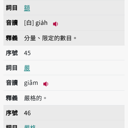
詞目
額
音讀
白
gia̍h
播放音讀gia̍h
釋義
分量、限定的數目。
序號45嚴
序號
45
詞目
嚴
音讀
giâm
播放音讀giâm
釋義
嚴格的。
序號46嚴格
序號
46
詞目
嚴格