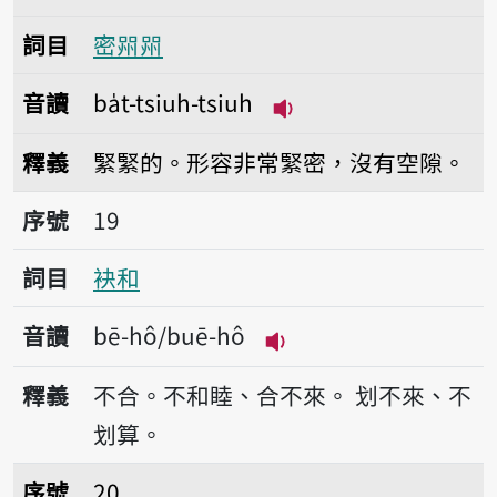
詞目
密喌喌
音讀
ba̍t-tsiuh-tsiuh
播放音讀ba̍t-tsiuh-ts
釋義
緊緊的。形容非常緊密，沒有空隙。
序號19袂和
序號
19
詞目
袂和
音讀
bē-hô/buē-hô
播放音讀bē-hô/buē-h
釋義
不合。不和睦、合不來。
划不來、不
划算。
序號20微微仔
序號
20