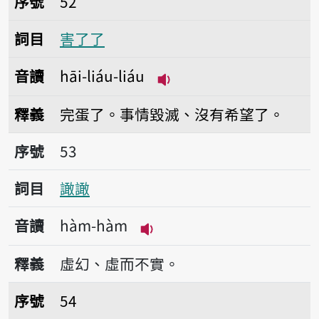
序號
52
詞目
害了了
音讀
hāi-liáu-liáu
播放音讀hāi-liáu-liáu
釋義
完蛋了。事情毀滅、沒有希望了。
序號53譀譀
序號
53
詞目
譀譀
音讀
hàm-hàm
播放音讀hàm-hàm
釋義
虛幻、虛而不實。
序號54譀呱呱
序號
54