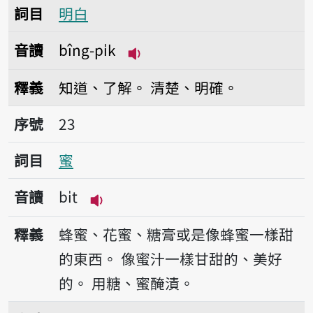
詞目
明白
音讀
bîng-pi̍k
播放音讀bîng-pi̍k
釋義
知道、了解。
清楚、明確。
序號23蜜
序號
23
詞目
蜜
音讀
bi̍t
播放音讀bi̍t
釋義
蜂蜜、花蜜、糖膏或是像蜂蜜一樣甜
的東西。
像蜜汁一樣甘甜的、美好
的。
用糖、蜜醃漬。