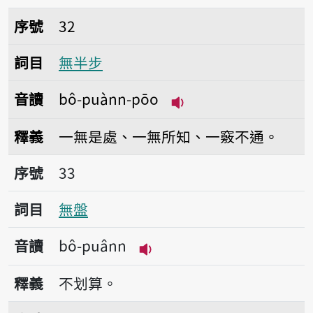
序號32無半步
序號
32
詞目
無半步
音讀
bô-puànn-pōo
播放音讀bô-puànn-p
釋義
一無是處、一無所知、一竅不通。
序號33無盤
序號
33
詞目
無盤
音讀
bô-puânn
播放音讀bô-puânn
釋義
不划算。