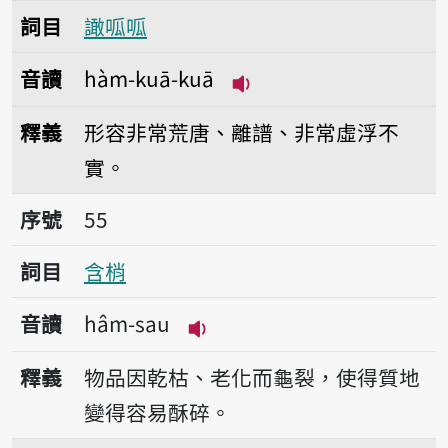
詞目
譀呱呱
音讀
hàm-kuā-kuā
播放音讀hàm-kuā-kuā
釋義
形容非常荒唐、離譜、非常虛浮不
實。
序號55含梢
序號
55
詞目
含梢
音讀
hâm-sau
播放音讀hâm-sau
釋義
物品因乾枯、老化而龜裂，使得質地
變得容易酥碎。