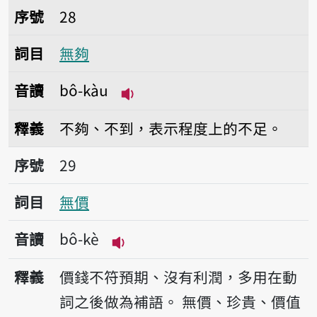
序號28無夠
序號
28
詞目
無夠
音讀
bô-kàu
播放音讀bô-kàu
釋義
不夠、不到，表示程度上的不足。
序號29無價
序號
29
詞目
無價
音讀
bô-kè
播放音讀bô-kè
釋義
價錢不符預期、沒有利潤，多用在動
詞之後做為補語。
無價、珍貴、價值