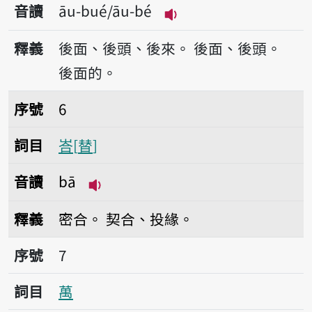
音讀
āu-bué/āu-bé
播放音讀āu-bué/āu-b
釋義
後面、後頭、後來。
後面、後頭。
後面的。
序號6峇
序號
6
詞目
峇
替
音讀
bā
播放音讀bā
釋義
密合。
契合、投緣。
序號7萬
序號
7
詞目
萬