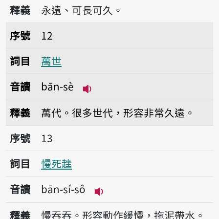
播放音讀bān-nî-kiú-
釋義
永遠、可長可久。
序號12萬世
序號
12
詞目
萬世
音讀
bān-sè
播放音讀bān-sè
釋義
萬代。很多世代，形容非常久遠。
序號13慢死趖
序號
13
詞目
慢死趖
音讀
bān-sí-sô
播放音讀bān-sí-sô
釋義
慢吞吞。形容動作緩慢，拖泥帶水。