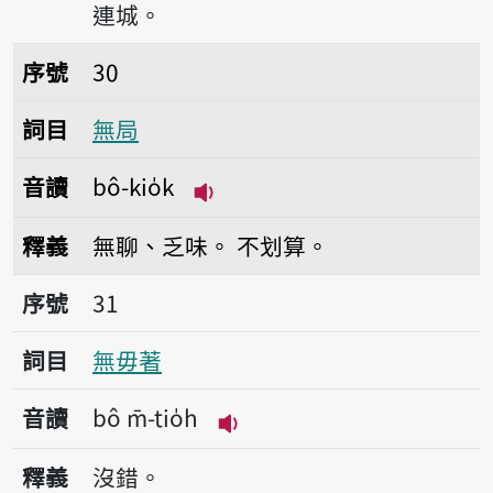
連城。
序號30無局
序號
30
詞目
無局
音讀
bô-kio̍k
播放音讀bô-kio̍k
釋義
無聊、乏味。
不划算。
序號31無毋著
序號
31
詞目
無毋著
音讀
bô m̄-tio̍h
播放音讀bô m̄-tio̍h
釋義
沒錯。