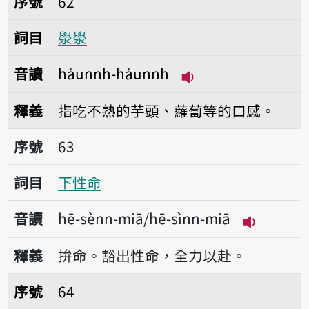
序號
62
詞目
澩澩
音讀
ha̍unnh-ha̍unnh
播放音讀ha̍unnh-ha
釋義
指吃不熟的芋頭、蘿蔔等的口感。
序號63下性命
序號
63
詞目
下性命
音讀
hē-sènn-miā/hē-sìnn-miā
播放音讀hē-
釋義
拚命。豁出性命，全力以赴。
序號64虛
序號
64