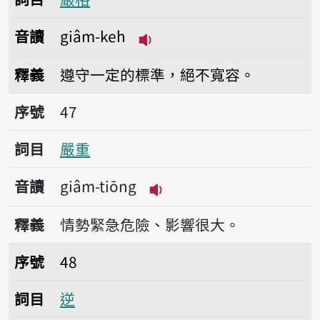
音讀
giâm-keh
播放音讀giâm-keh
釋義
遵守一定的標準，絕不寬容。
序號47嚴重
序號
47
詞目
嚴重
音讀
giâm-tiōng
播放音讀giâm-tiōng
釋義
情勢緊急危險、影響很大。
序號48逆
序號
48
詞目
逆