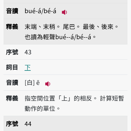
音讀
bué-á/bé-á
播放音讀bué-á/bé-á
釋義
末端、末稍。
尾巴。
最後、後來。
也讀為輕聲bué--á/bé--á。
序號43下
序號
43
詞目
下
音讀
白
ē
播放音讀ē
釋義
指空間位置「上」的相反。
計算短暫
動作的單位。
序號44額
序號
44