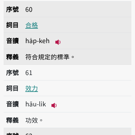
序號60合格
序號
60
詞目
合格
音讀
ha̍p-keh
播放音讀ha̍p-keh
釋義
符合規定的標準。
序號61效力
序號
61
詞目
效力
音讀
hāu-li̍k
播放音讀hāu-li̍k
釋義
功效。
序號62澩澩