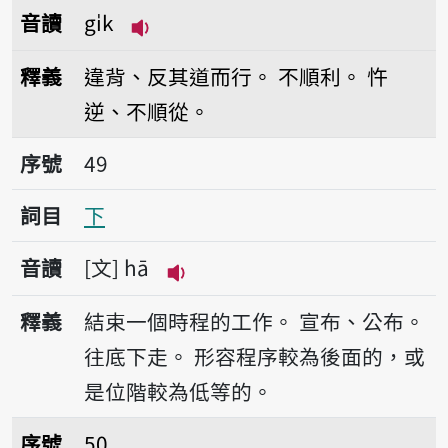
音讀
gi̍k
播放音讀gi̍k
釋義
違背、反其道而行。
不順利。
忤
逆、不順從。
序號49下
序號
49
詞目
下
音讀
文
hā
播放音讀hā
釋義
結束一個時程的工作。
宣布、公布。
往底下走。
形容程序較為後面的，或
是位階較為低等的。
序號50奒
序號
50