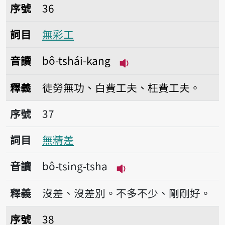
序號36無彩工
序號
36
詞目
無彩工
音讀
bô-tshái-kang
播放音讀bô-tshái-kan
釋義
徒勞無功、白費工夫、枉費工夫。
序號37無精差
序號
37
詞目
無精差
音讀
bô-tsing-tsha
播放音讀bô-tsing-tsha
釋義
沒差、沒差別。不多不少、剛剛好。
序號38母
序號
38