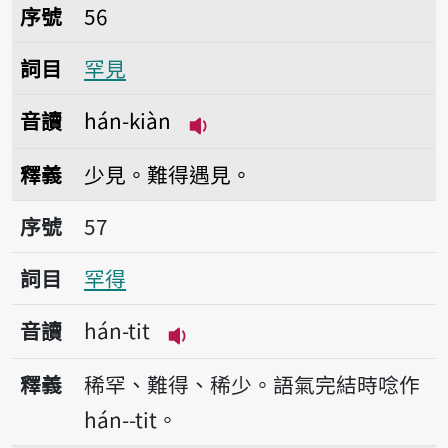
序號56罕見
序號
56
詞目
罕見
音讀
hán-kiàn
播放音讀hán-kiàn
釋義
少見。難得遇見。
序號57罕得
序號
57
詞目
罕得
音讀
hán-tit
播放音讀hán-tit
釋義
稀罕、難得、稀少。語氣完結時唸作
hán--tit。