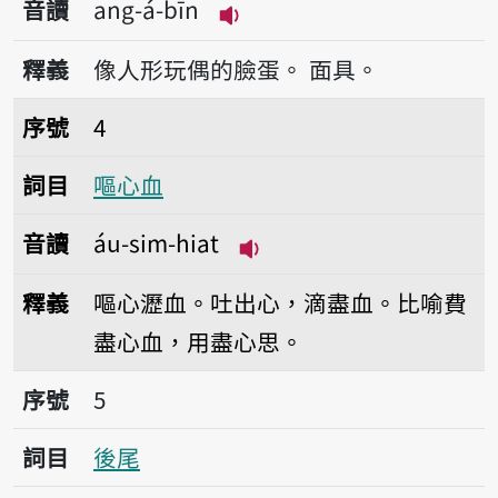
音讀
ang-á-bīn
播放音讀ang-á-bīn
釋義
像人形玩偶的臉蛋。
面具。
序號4嘔心血
序號
4
詞目
嘔心血
音讀
áu-sim-hiat
播放音讀áu-sim-hiat
釋義
嘔心瀝血。吐出心，滴盡血。比喻費
盡心血，用盡心思。
序號5後尾
序號
5
詞目
後尾