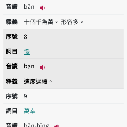
音讀
bān
播放音讀bān
釋義
十個千為萬。
形容多。
序號8慢
序號
8
詞目
慢
音讀
bān
播放音讀bān
釋義
速度遲緩。
序號9萬幸
序號
9
詞目
萬幸
音讀
bān-hīng