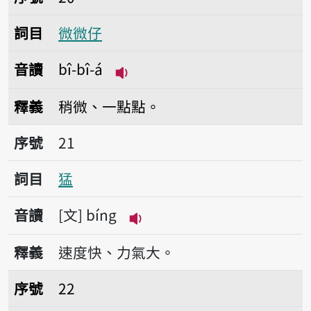
詞目
微微仔
音讀
bî-bî-á
播放音讀bî-bî-á
釋義
稍微、一點點。
序號21猛
序號
21
詞目
猛
音讀
文
bíng
播放音讀bíng
釋義
速度快、力氣大。
序號22明白
序號
22