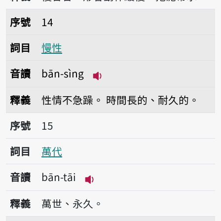
序號14慢性
序號
14
詞目
慢性
音讀
bān-sìng
播放音讀bān-sìng
釋義
性情不急躁。
時間長的、耐久的。
序號15萬代
序號
15
詞目
萬代
音讀
bān-tāi
播放音讀bān-tāi
釋義
萬世、永久。