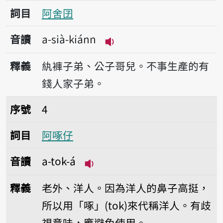
詞目
阿舍囝
音讀
a-sià-kiánn
播放音讀a-sià-kiánn
釋義
紈褲子弟、公子哥兒。不事生產的有
錢人家子弟。
序號4阿啄仔
序號
4
詞目
阿啄仔
音讀
a-tok-á
播放音讀a-tok-á
釋義
老外、洋人。因為洋人的鼻子高挺，
所以用「啄」(tok)來代稱洋人。有歧
視意味，應避免使用。