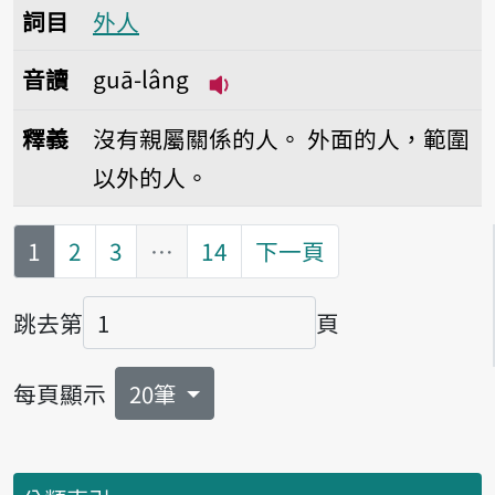
詞目
外人
音讀
guā-lâng
播放音讀guā-lâng
釋義
沒有親屬關係的人。
外面的人，範圍
以外的人。
第
頁
1
2
3
…
14
下一頁
跳去第
頁
頁碼
每頁顯示
20筆