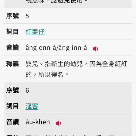
序號5紅嬰仔
序號
5
詞目
紅嬰仔
音讀
âng-enn-á/âng-inn-á
播放音讀âng-enn
釋義
嬰兒。指新生的幼兒，因為全身紅紅
的，所以得名。
序號6漚客
序號
6
詞目
漚客
音讀
àu-kheh
播放音讀àu-kheh