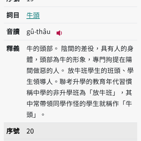
詞目
牛頭
音讀
gû-thâu
播放音讀gû-thâu
釋義
牛的頭部。
陰間的差役，具有人的身
體，頭部為牛的形象，專門拘提在陽
間做惡的人。
放牛班學生的班頭、學
生領導人。聯考升學的教育年代習慣
稱中學的非升學班為「放牛班」，其
中常帶領同學作怪的學生就稱作「牛
頭」。
序號20外人
序號
20