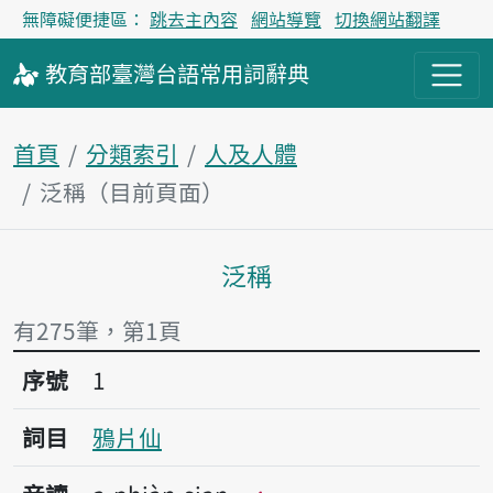
無障礙便捷區：
跳去主內容
網站導覽
切換網站翻譯
教育部
臺灣台語
常用詞
辭典
首頁
分類索引
人及人體
泛稱（目前頁面）
泛稱
主內容區塊
有275筆，第1頁
序號1鴉片仙
序號
1
詞目
鴉片仙