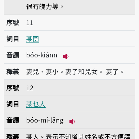
很有魄力等。
序號11某囝
序號
11
詞目
某囝
音讀
bóo-kiánn
播放音讀bóo-kiánn
釋義
妻兒、妻小。妻子和兒女。
妻子。
序號12某乜人
序號
12
詞目
某乜人
音讀
bóo-mí-lâng
播放音讀bóo-mí-lâng
釋義
某人。表示不知道其姓名或不方便講