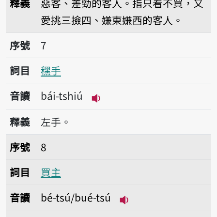
釋義
惡客、差勁的客人。指只看不買，又
愛挑三撿四、嫌東嫌西的客人。
序號7䆀手
序號
7
詞目
䆀手
音讀
bái-tshiú
播放音讀bái-tshiú
釋義
左手。
序號8買主
序號
8
詞目
買主
音讀
bé-tsú/bué-tsú
播放音讀bé-tsú/bué-