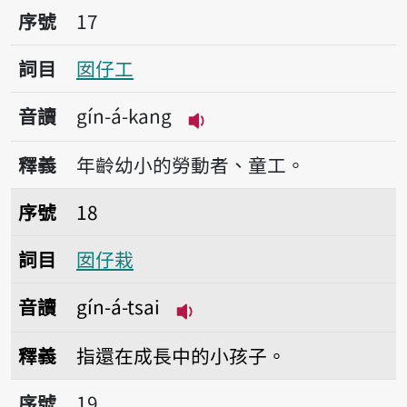
序號17囡仔工
序號
17
詞目
囡仔工
音讀
gín-á-kang
播放音讀gín-á-kang
釋義
年齡幼小的勞動者、童工。
序號18囡仔栽
序號
18
詞目
囡仔栽
音讀
gín-á-tsai
播放音讀gín-á-tsai
釋義
指還在成長中的小孩子。
序號19牛頭
序號
19