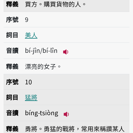
釋義
買方。購買貨物的人。
序號9美人
序號
9
詞目
美人
音讀
bí-jîn/bí-lîn
播放音讀bí-jîn/bí-lîn
釋義
漂亮的女子。
序號10猛將
序號
10
詞目
猛將
音讀
bíng-tsiòng
播放音讀bíng-tsiòng
釋義
勇將。勇猛的戰將，常用來稱讚某人