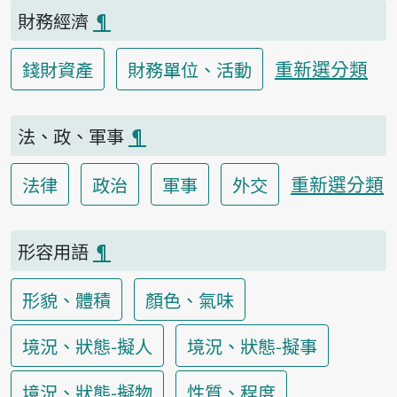
財務經濟
¶
重新選分類
錢財資產
財務單位、活動
法、政、軍事
¶
重新選分類
法律
政治
軍事
外交
形容用語
¶
形貌、體積
顏色、氣味
境況、狀態-擬人
境況、狀態-擬事
境況、狀態-擬物
性質、程度