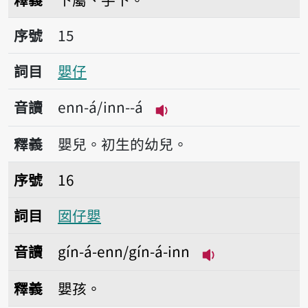
序號15嬰仔
序號
15
詞目
嬰仔
音讀
enn-á/inn--á
播放音讀enn-á/inn--á
釋義
嬰兒。初生的幼兒。
序號16囡仔嬰
序號
16
詞目
囡仔嬰
音讀
gín-á-enn/gín-á-inn
播放音讀gín-á-en
釋義
嬰孩。