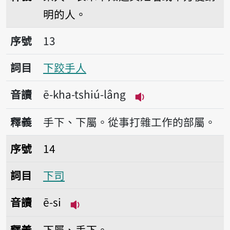
明的人。
序號13下跤手人
序號
13
詞目
下跤手人
音讀
ē-kha-tshiú-lâng
播放音讀ē-kha-tshiú
釋義
手下、下屬。從事打雜工作的部屬。
序號14下司
序號
14
詞目
下司
音讀
ē-si
播放音讀ē-si
釋義
下屬、手下。