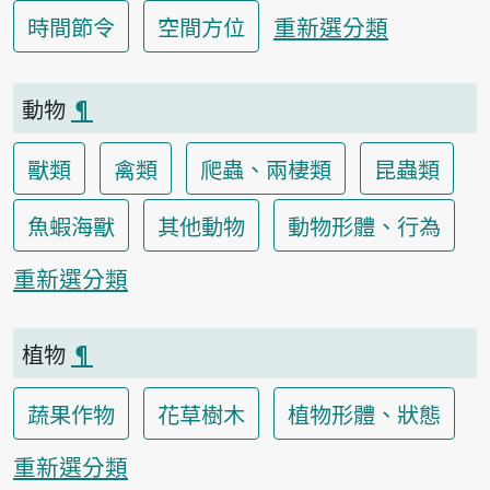
重新選分類
時間節令
空間方位
動物
¶
獸類
禽類
爬蟲、兩棲類
昆蟲類
魚蝦海獸
其他動物
動物形體、行為
重新選分類
植物
¶
蔬果作物
花草樹木
植物形體、狀態
重新選分類