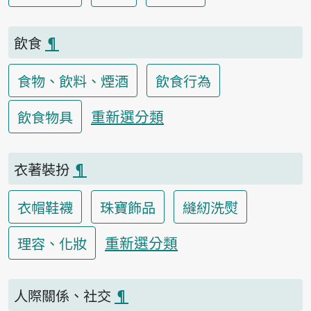
飲食
¶
食物、飲料、煙酒
飲食行為
重新選分類
飲食物具
衣著裝扮
¶
衣帽鞋襪
珠寶飾品
縫紉洗熨
重新選分類
理容、化妝
人際關係、社交
¶