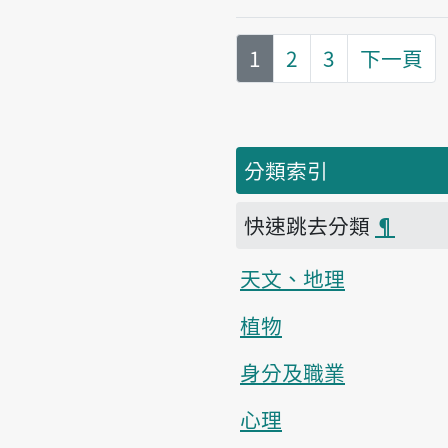
第
頁
1
2
3
下一頁
分類索引
快速跳去分類
¶
天文、地理
植物
身分及職業
心理