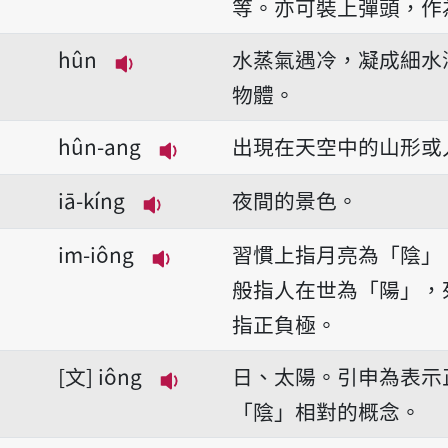
播放音讀hué-tsìnn/hé-tsìnn
等。亦可裝上彈頭，作
hûn
水蒸氣遇冷，凝成細水
播放音讀hûn
物體。
hûn-ang
出現在天空中的山形或
播放音讀hûn-ang
iā-kíng
夜間的景色。
播放音讀iā-kíng
im-iông
習慣上指月亮為「陰」
播放音讀im-iông
般指人在世為「陽」，
指正負極。
文
iông
日、太陽。引申為表示
播放音讀iông
「陰」相對的概念。