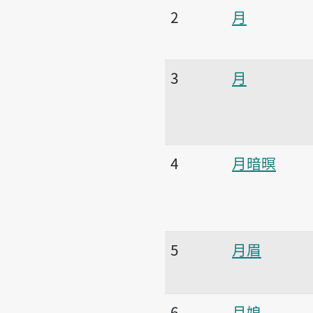
2
月
3
月
4
月暗暝
5
月眉
6
月娘