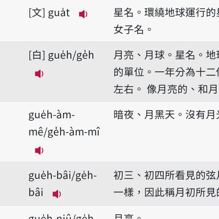
文
gua̍t
星名。環繞地球運行的
播放音讀gua̍t
女子名。
白
gue̍h/ge̍h
月亮、月球。星名。地
的單位。一年分為十二
播放音讀gue̍h/ge̍h
左右。
像月亮的、和月
gue̍h-àm-
暗夜、月黑天。沒有月
mê/ge̍h-àm-mî
播放音讀gue̍h-àm-mê/ge̍h-àm-mî
gue̍h-bâi/ge̍h-
初三、初四所看見的弦
bâi
一樣，因此稱月初所見
播放音讀gue̍h-bâi/ge̍h-bâi
gue̍h-niû/ge̍h-
月亮。