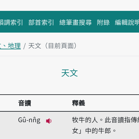
韻調索引
部首索引
總筆畫搜尋
附錄
編輯說
文、地理
天文（目前頁面）
主內容區塊
天文
音讀
釋義
Gû-nn̂g
牧牛的人。此音讀指傳
播放音讀Gû-nn̂g
女」中的牛郎。