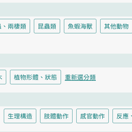
蟲、兩棲類
昆蟲類
魚蝦海獸
其他動物
木
植物形體、狀態
重新選分類
生理構造
肢體動作
感官動作
反應