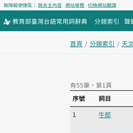
無障礙便捷區：
跳去主內容
網站導覽
切換網站翻譯
教育部
臺灣台語
常用詞
辭典
分類索引
聲
首頁
分類索引
天
有55筆，第1頁
序號
詞目
有55筆，第1頁
1
牛郎