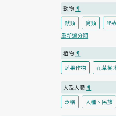
動物
¶
獸類
禽類
爬
重新選分類
植物
¶
蔬果作物
花草樹
人及人體
¶
泛稱
人種、民族