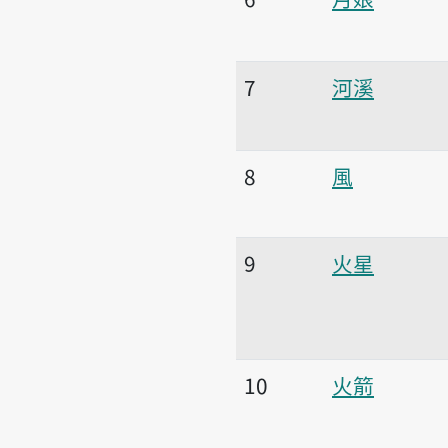
7
河溪
8
風
9
火星
10
火箭