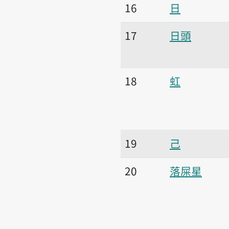
16
日
17
日頭
18
虹
19
己
20
落屎星