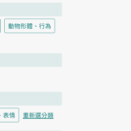
動物形體、行為
、表情
重新選分類