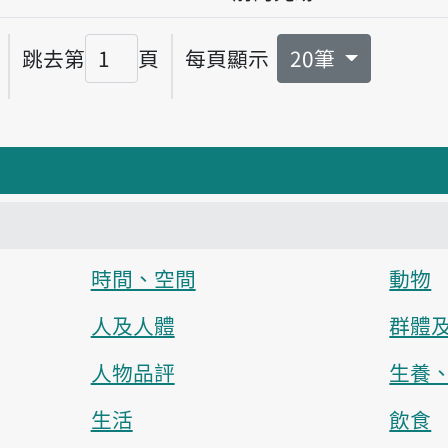
跳去第
頁
每頁顯示
20筆
頁碼
時間、空間
動物
人及人體
群體
人物品評
生養
生活
飲食