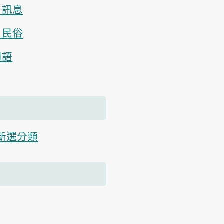
、訊息
、民俗
用語
新選分類