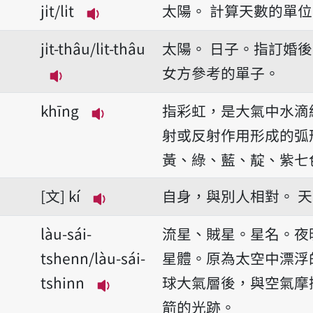
ji̍t/li̍t
太陽。
計算天數的單位
播放音讀ji̍t/li̍t
ji̍t-thâu/li̍t-thâu
太陽。
日子。指訂婚後
女方參考的單子。
播放音讀ji̍t-thâu/li̍t-thâu
khīng
指彩虹，是大氣中水滴
播放音讀khīng
射或反射作用形成的弧
黃、綠、藍、靛、紫七
文
kí
自身，與別人相對。
天
播放音讀kí
làu-sái-
流星、賊星。星名。夜
tshenn/làu-sái-
星體。原為太空中漂浮
tshinn
球大氣層後，與空氣摩
播放音讀làu-sái-tshenn/làu-sái
箭的光跡。