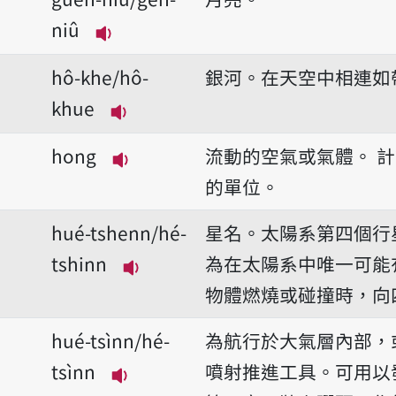
niû
播放音讀gue̍h-niû/ge̍h-niû
hô-khe/hô-
銀河。在天空中相連如
khue
播放音讀hô-khe/hô-khue
hong
流動的空氣或氣體。
計
播放音讀hong
的單位。
hué-tshenn/hé-
星名。太陽系第四個行
tshinn
為在太陽系中唯一可能
播放音讀hué-tshenn/hé-tshin
物體燃燒或碰撞時，向
hué-tsìnn/hé-
為航行於大氣層內部，
tsìnn
噴射推進工具。可用以