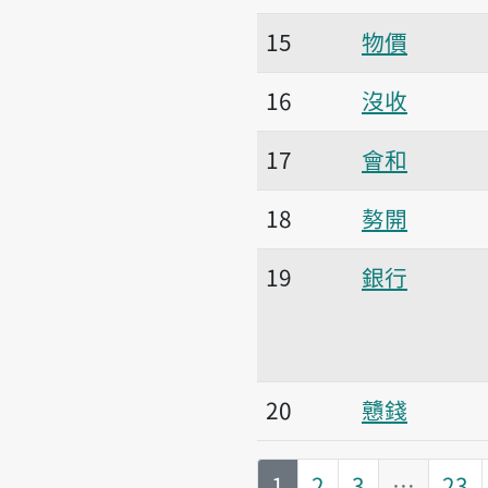
15
物價
16
沒收
17
會和
18
𠢕開
19
銀行
20
戇錢
第
頁
1
2
3
…
23