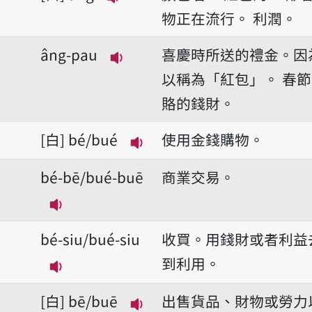
播放音讀âng
物正在流行。
利潤。
âng-pau
喜慶時所送的禮金。因
播放音讀âng-pau
以稱為「紅包」。
春節
賂的錢財。
白
bé/bué
使用金錢購物。
播放音讀bé/bué
bé-bē/bué-buē
商業交易。
播放音讀bé-bē/bué-buē
bé-siu/bué-siu
收買。用錢財或者利益
到利用。
播放音讀bé-siu/bué-siu
白
bē/buē
出售貨品、財物或勞力