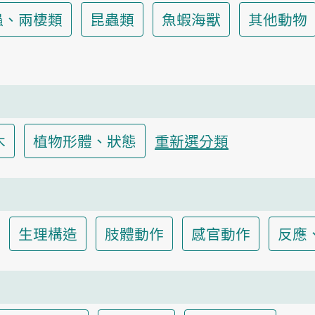
蟲、兩棲類
昆蟲類
魚蝦海獸
其他動物
木
植物形體、狀態
重新選分類
生理構造
肢體動作
感官動作
反應