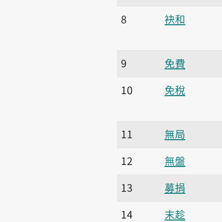
8
袂和
9
免費
10
免稅
11
無局
12
無盤
13
募捐
14
末趁