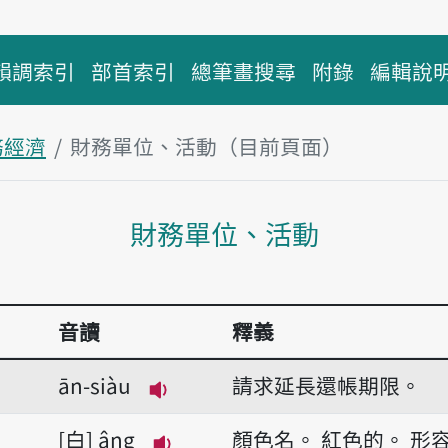
韻調索引
部首索引
總筆畫搜尋
附錄
編輯說
務經濟
財務單位、活動（目前頁面）
主內容區塊
財務單位、活動
音讀
釋義
ān-siàu
請求延長還帳期限。
播放音讀ān-siàu
白
âng
顏色名。
紅色的。
形