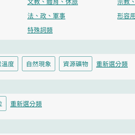
文教、體育、休旅
宗教
法、政、軍事
形容
特殊詞類
候溫度
自然現象
資源礦物
重新選分類
位
重新選分類