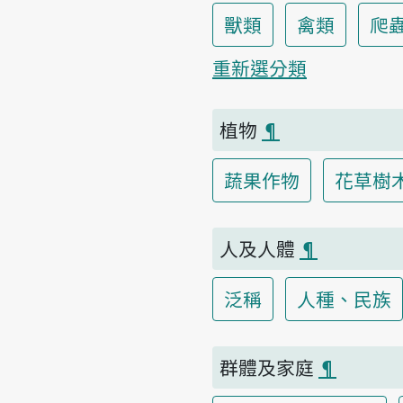
獸類
禽類
爬
重新選分類
植物
¶
蔬果作物
花草樹
人及人體
¶
泛稱
人種、民族
群體及家庭
¶