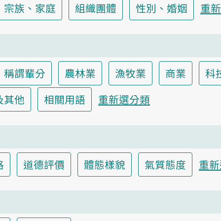
宗族、家庭
組織團體
性別、婚姻
重新
稱謂輩分
農林業
漁牧業
商業
科
及其他
相關用語
重新選分類
格
道德評價
體態樣貌
氣質態度
重新