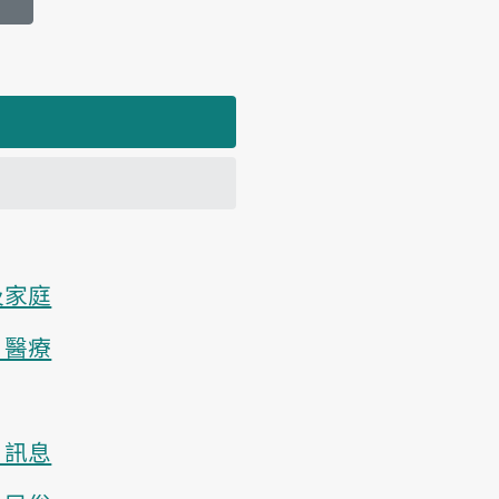
及家庭
、醫療
、訊息