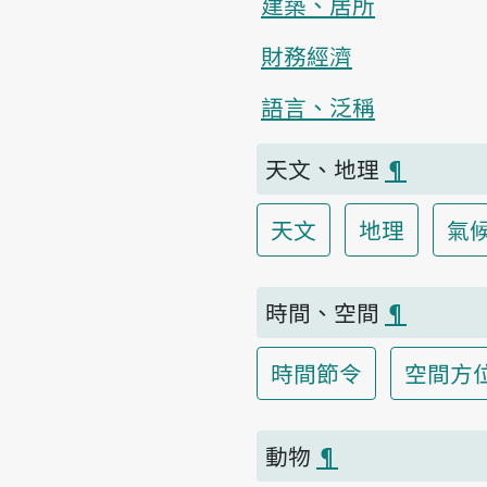
建築、居所
財務經濟
語言、泛稱
天文、地理
¶
天文
地理
氣
時間、空間
¶
時間節令
空間方
動物
¶