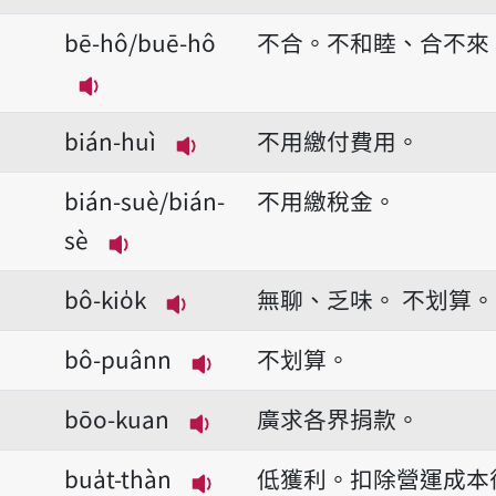
播放音讀bē/buē
bē-hô/buē-hô
不合。不和睦、合不來
播放音讀bē-hô/buē-hô
bián-huì
不用繳付費用。
播放音讀bián-huì
bián-suè/bián-
不用繳稅金。
sè
播放音讀bián-suè/bián-sè
bô-kio̍k
無聊、乏味。
不划算。
播放音讀bô-kio̍k
bô-puânn
不划算。
播放音讀bô-puânn
bōo-kuan
廣求各界捐款。
播放音讀bōo-kuan
bua̍t-thàn
低獲利。扣除營運成本