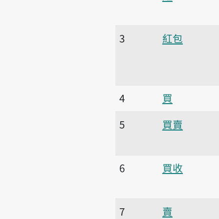
3
紅包
4
買
5
買賣
6
買收
7
賣