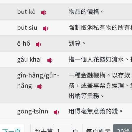
播放音讀bua̍t-thàn
bu̍t-kè
物品的價格。
播放音讀bu̍t-kè
bu̍t-siu
強制取消私有物的所有
播放音讀bu̍t-siu
ē-hô
划算。
播放音讀ē-hô
gâu khai
指一個人花錢如流水、
播放音讀gâu khai
gîn-hâng/gûn-
一種金融機構。以存款
hâng
務，或兼事票券經理、
播放音讀gîn-hâng/gûn-hâng
出納等業務。
gōng-tsînn
用得毫無意義的錢。
播放音讀gōng-tsînn
下一頁
跳去第
頁
每頁顯示
20筆