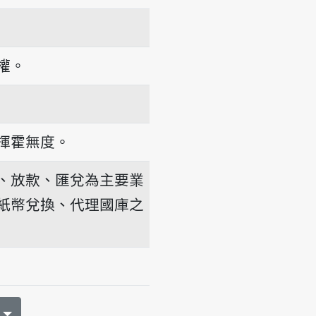
權。
揮霍無度。
、放款、匯兌為主要業
紙幣兌換、代理國庫之