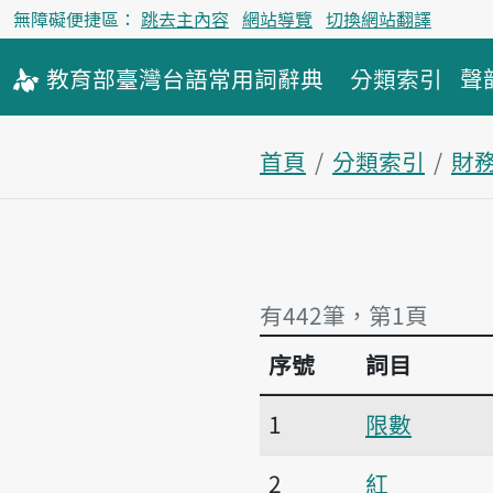
無障礙便捷區：
跳去主內容
網站導覽
切換網站翻譯
教育部
臺灣台語
常用詞
辭典
分類索引
聲
首頁
分類索引
財
有442筆，第1頁
序號
詞目
有442筆，第1頁
1
限數
2
紅