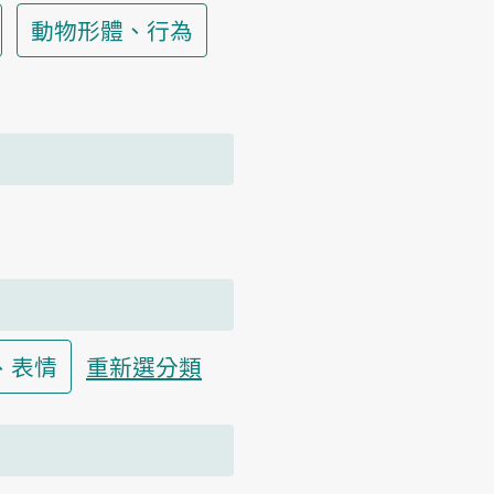
動物形體、行為
、表情
重新選分類