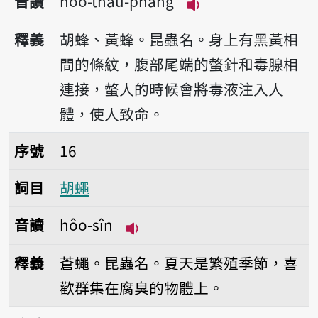
音讀
hóo-thâu-phang
播放音讀hóo-thâu-
釋義
胡蜂、黃蜂。昆蟲名。身上有黑黃相
間的條紋，腹部尾端的螫針和毒腺相
連接，螫人的時候會將毒液注入人
體，使人致命。
序號16胡蠅
序號
16
詞目
胡蠅
音讀
hôo-sîn
播放音讀hôo-sîn
釋義
蒼蠅。昆蟲名。夏天是繁殖季節，喜
歡群集在腐臭的物體上。