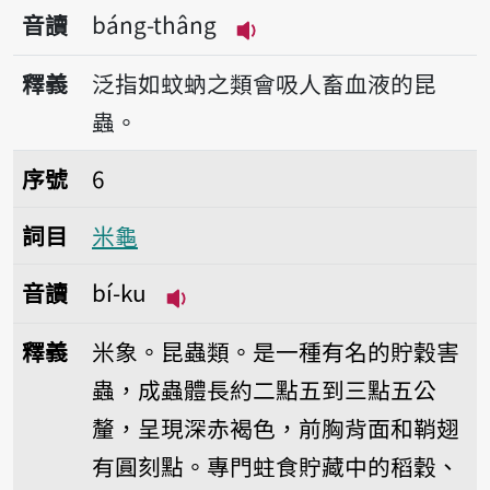
音讀
báng-thâng
播放音讀báng-thâng
釋義
泛指如蚊蚋之類會吸人畜血液的昆
蟲。
序號6米龜
序號
6
詞目
米龜
音讀
bí-ku
播放音讀bí-ku
釋義
米象。昆蟲類。是一種有名的貯穀害
蟲，成蟲體長約二點五到三點五公
釐，呈現深赤褐色，前胸背面和鞘翅
有圓刻點。專門蛀食貯藏中的稻穀、