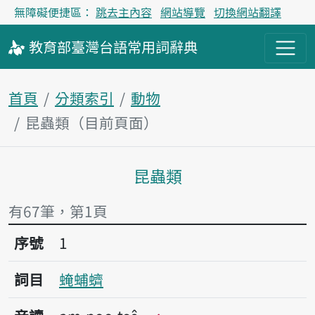
無障礙便捷區：
跳去主內容
網站導覽
切換網站翻譯
教育部
臺灣台語
常用詞
辭典
首頁
分類索引
動物
昆蟲類（目前頁面）
昆蟲類
主內容區塊
有67筆，第1頁
序號1𧌄蜅蠐
序號
1
詞目
𧌄蜅蠐