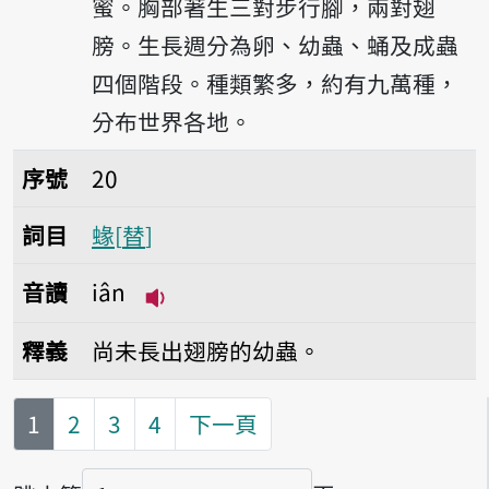
蜜。胸部著生三對步行腳，兩對翅
膀。生長週分為卵、幼蟲、蛹及成蟲
四個階段。種類繁多，約有九萬種，
分布世界各地。
序號20蝝
序號
20
詞目
蝝
替
音讀
iân
播放音讀iân
釋義
尚未長出翅膀的幼蟲。
第
頁
1
2
3
4
下一頁