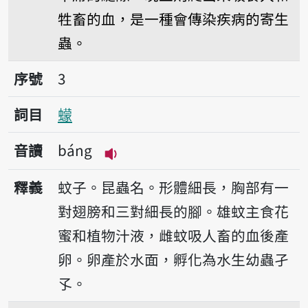
牲畜的血，是一種會傳染疾病的寄生
蟲。
序號3蠓
序號
3
詞目
蠓
音讀
báng
播放音讀báng
釋義
蚊子。昆蟲名。形體細長，胸部有一
對翅膀和三對細長的腳。雄蚊主食花
蜜和植物汁液，雌蚊吸人畜的血後產
卵。卵產於水面，孵化為水生幼蟲孑
孓。