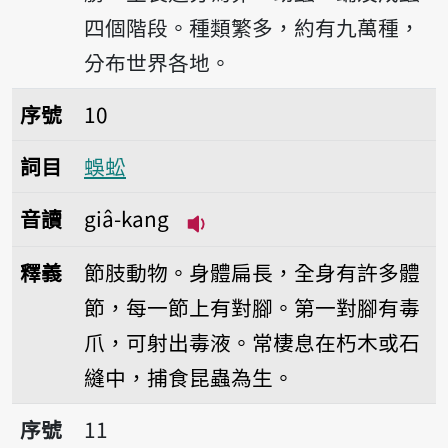
四個階段。種類繁多，約有九萬種，
分布世界各地。
序號10蜈蚣
序號
10
詞目
蜈蚣
音讀
giâ-kang
播放音讀giâ-kang
釋義
節肢動物。身體扁長，全身有許多體
節，每一節上有對腳。第一對腳有毒
爪，可射出毒液。常棲息在朽木或石
縫中，捕食昆蟲為生。
序號11牛犅𨂿
序號
11