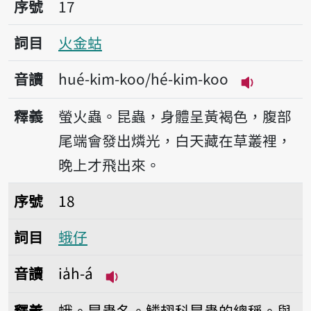
序號17火金蛄
序號
17
詞目
火金蛄
音讀
hué-kim-koo/hé-kim-koo
播放音讀hué
釋義
螢火蟲。昆蟲，身體呈黃褐色，腹部
尾端會發出燐光，白天藏在草叢裡，
晚上才飛出來。
序號18蛾仔
序號
18
詞目
蛾仔
音讀
ia̍h-á
播放音讀ia̍h-á
釋義
蛾。昆蟲名。鱗翅科昆蟲的總稱。與