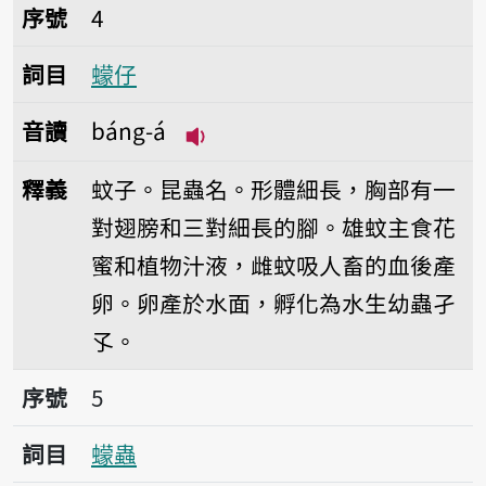
序號4蠓仔
序號
4
詞目
蠓仔
音讀
báng-á
播放音讀báng-á
釋義
蚊子。昆蟲名。形體細長，胸部有一
對翅膀和三對細長的腳。雄蚊主食花
蜜和植物汁液，雌蚊吸人畜的血後產
卵。卵產於水面，孵化為水生幼蟲孑
孓。
序號5蠓蟲
序號
5
詞目
蠓蟲