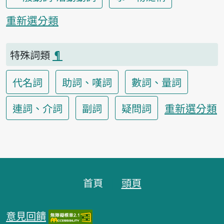
重新選分類
特殊詞類
¶
代名詞
助詞、嘆詞
數詞、量詞
重新選分類
連詞、介詞
副詞
疑問詞
頁腳區塊
首頁
頭頁
意見回饋