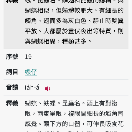
蝴蝶相似，但軀體較肥大、有細長的
觸角、翅面多為灰白色、靜止時雙翼
平放、大都屬於晝伏夜出等特質，則
與蝴蝶相異，種類甚多。
序號19蝶仔
序號
19
詞目
蝶仔
音讀
ia̍h-á
播放音讀ia̍h-á
釋義
蝴蝶、蚨蝶。昆蟲名。頭上有對複
眼，兩隻單眼，複眼間細長的觸角司
感覺。頭下方的口器，可伸長吸食花