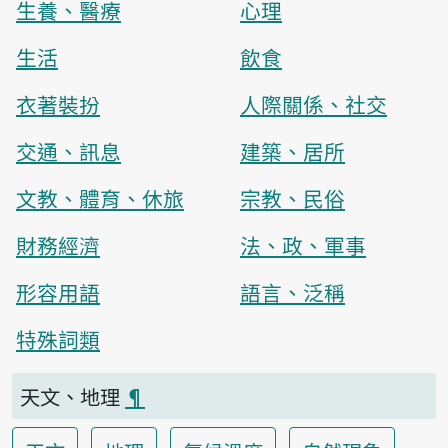
生養、醫療
心理
生活
飲食
衣著裝扮
人際關係、社交
交通、訊息
建築、居所
文教、體育、休旅
宗教、民俗
財務經濟
法、政、軍事
形容用語
語言、泛稱
特殊詞類
天文、地理
¶