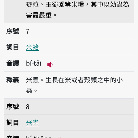
麥粒、玉蜀黍等米糧，其中以幼蟲為
害最嚴重。
序號7米𧉟
序號
7
詞目
米𧉟
音讀
bí-tâi
播放音讀bí-tâi
釋義
米蟲。生長在米或者穀類之中的小
蟲。
序號8米蟲
序號
8
詞目
米蟲