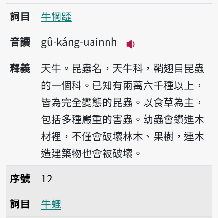
詞目
牛犅𨂿
音讀
gû-káng-uainnh
播放音讀gû-káng-ua
釋義
天牛。昆蟲名，天牛科，鞘翅目昆蟲
的一個科。已知有兩萬六千種以上，
皆為完全變態的昆蟲。以食草為主，
包括多種嚴重的害蟲。幼蟲會鑽進木
材裡，不僅會破壞林木、果樹，連木
造建築物也會被破壞。
序號12牛螕
序號
12
詞目
牛螕