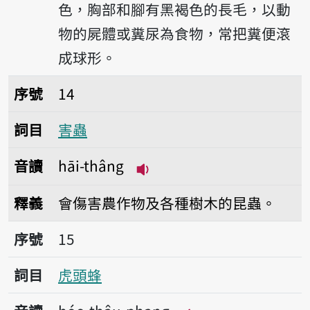
色，胸部和腳有黑褐色的長毛，以動
物的屍體或糞尿為食物，常把糞便滾
成球形。
序號14害蟲
序號
14
詞目
害蟲
音讀
hāi-thâng
播放音讀hāi-thâng
釋義
會傷害農作物及各種樹木的昆蟲。
序號15虎頭蜂
序號
15
詞目
虎頭蜂