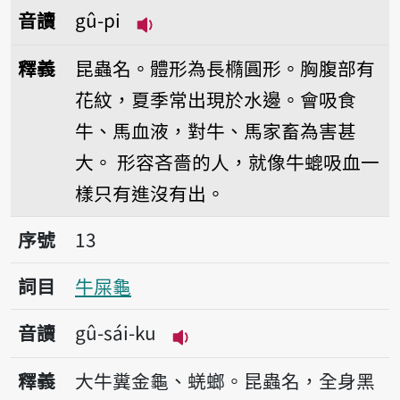
音讀
gû-pi
播放音讀gû-pi
釋義
昆蟲名。體形為長橢圓形。胸腹部有
花紋，夏季常出現於水邊。會吸食
牛、馬血液，對牛、馬家畜為害甚
大。
形容吝嗇的人，就像牛螕吸血一
樣只有進沒有出。
序號13牛屎龜
序號
13
詞目
牛屎龜
音讀
gû-sái-ku
播放音讀gû-sái-ku
釋義
大牛糞金龜、蜣螂。昆蟲名，全身黑