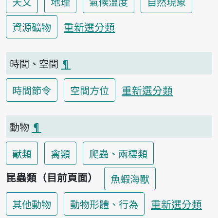
天文
地理
氣候溫度
自然現象
重新選分類
資源礦物
時間、空間
¶
重新選分類
時間節令
空間方位
動物
¶
獸類
禽類
爬蟲、兩棲類
昆蟲類（目前頁面）
魚蝦海獸
重新選分類
其他動物
動物形體、行為