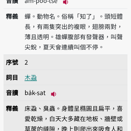
音讀
am-poo-tsê
播放音讀am-poo-tsê
釋義
蟬。動物名。俗稱「知了」。頭短體
長，有兩隻突出的複眼，翅膀兩對，
薄且透明。雄蟬腹部有發聲器，叫聲
尖銳，夏天會連續叫個不停。
序號2木蝨
序號
2
詞目
木蝨
音讀
ba̍k-sat
播放音讀ba̍k-sat
釋義
床蝨、臭蟲。身體呈橢圓且扁平，喜
愛乾燥，白天大多藏在地板、牆壁或
草蓆的縫隙，晚上則爬出來吸食人和