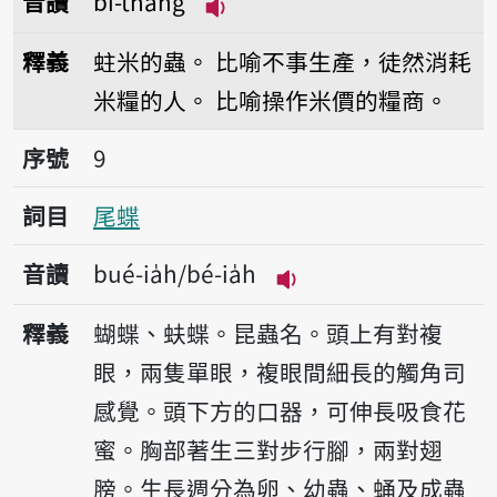
音讀
bí-thâng
播放音讀bí-thâng
釋義
蛀米的蟲。
比喻不事生產，徒然消耗
米糧的人。
比喻操作米價的糧商。
序號9尾蝶
序號
9
詞目
尾蝶
音讀
bué-ia̍h/bé-ia̍h
播放音讀bué-ia̍h/bé-i
釋義
蝴蝶、蚨蝶。昆蟲名。頭上有對複
眼，兩隻單眼，複眼間細長的觸角司
感覺。頭下方的口器，可伸長吸食花
蜜。胸部著生三對步行腳，兩對翅
膀。生長週分為卵、幼蟲、蛹及成蟲