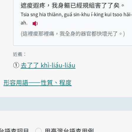
遮痠遐疼，我身軀已經規組害了了矣。
Tsia sng hia thiànn, guá sin-khu í-king kui tsoo hāi-
ah.
播放例句Tsia sng hia thiànn, guá sin
(這裡痠那裡痛，我全身的器官都快壞光了。)
第1項釋義的
近義：
①
去了了 khì-liáu-liáu
形容用語——性質、程度
台語查詞目
用臺灣台語查用例