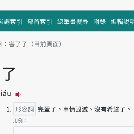
韻調索引
部首索引
總筆畫搜尋
附錄
編輯說
目：害了了（目前頁面）
塊
了了
liáu
播放主音讀hāi-liáu-liáu
形容詞
完蛋了。事情毀滅、沒有希望了。
第1項釋義的
用例：