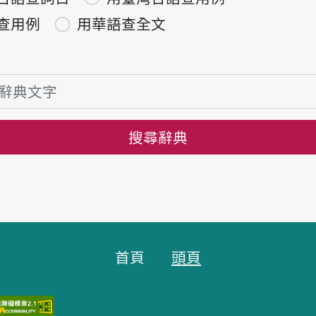
查用例
用華語查全文
搜尋辭典
首頁
頭頁