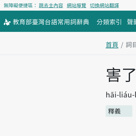
無障礙便捷區：
跳去主內容
網站導覽
切換網站翻譯
教育部
臺灣台語
常用詞
辭典
分類索引
聲
首頁
詞
主內容區
害
hāi-liáu-
釋義