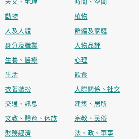
天文、地理
時間、空間
動物
植物
人及人體
群體及家庭
身分及職業
人物品評
生養、醫療
心理
生活
飲食
衣著裝扮
人際關係、社交
交通、訊息
建築、居所
文教、體育、休旅
宗教、民俗
財務經濟
法、政、軍事