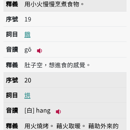
釋義
用小火慢慢烹煮食物。
序號19餓
序號
19
詞目
餓
音讀
gō
播放音讀gō
釋義
肚子空，想進食的感覺。
序號20烘
序號
20
詞目
烘
音讀
白
hang
播放音讀hang
釋義
用火燒烤。
藉火取暖。
藉助外來的