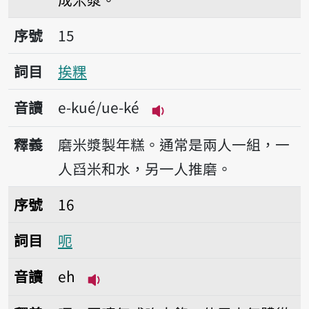
序號15挨粿
序號
15
詞目
挨粿
音讀
e-kué/ue-ké
播放音讀e-kué/ue-ké
釋義
磨米漿製年糕。通常是兩人一組，一
人舀米和水，另一人推磨。
序號16呃
序號
16
詞目
呃
音讀
eh
播放音讀eh