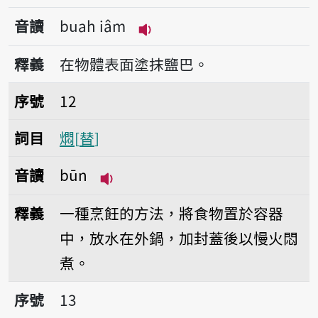
音讀
buah iâm
播放音讀buah iâm
釋義
在物體表面塗抹鹽巴。
序號12燜
序號
12
詞目
燜
替
音讀
būn
播放音讀būn
釋義
一種烹飪的方法，將食物置於容器
中，放水在外鍋，加封蓋後以慢火悶
煮。
序號13燜飯
序號
13