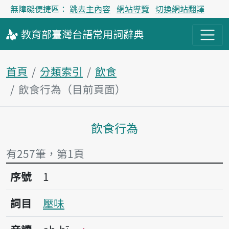
無障礙便捷區：
跳去主內容
網站導覽
切換網站翻譯
教育部
臺灣台語
常用詞
辭典
首頁
分類索引
飲食
飲食行為（目前頁面）
飲食行為
主內容區塊
有257筆，第1頁
序號1壓味
序號
1
詞目
壓味