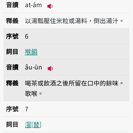
音讀
at-ám
播放音讀at-ám
釋義
以湯瓢壓住米粒或湯料，倒出湯汁。
序號6喉韻
序號
6
詞目
喉韻
音讀
âu-ūn
播放音讀âu-ūn
釋義
喝茶或飲酒之後所留在口中的餘味。
歌喉。
序號7㴘
序號
7
詞目
㴘
替