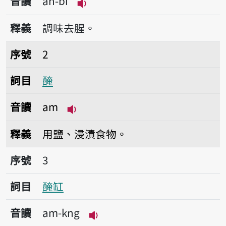
音讀
ah-bī
播放音讀ah-bī
釋義
調味去腥。
序號2醃
序號
2
詞目
醃
音讀
am
播放音讀am
釋義
用鹽、浸漬食物。
序號3醃缸
序號
3
詞目
醃缸
音讀
am-kng