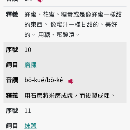
播放音讀bi̍t
釋義
蜂蜜、花蜜、糖膏或是像蜂蜜一樣甜
的東西。
像蜜汁一樣甘甜的、美好
的。
用糖、蜜醃漬。
序號10磨粿
序號
10
詞目
磨粿
音讀
bō-kué/bō-ké
播放音讀bō-kué/bō-k
釋義
用石磨將米磨成漿，而後製成粿。
序號11抹鹽
序號
11
詞目
抹鹽