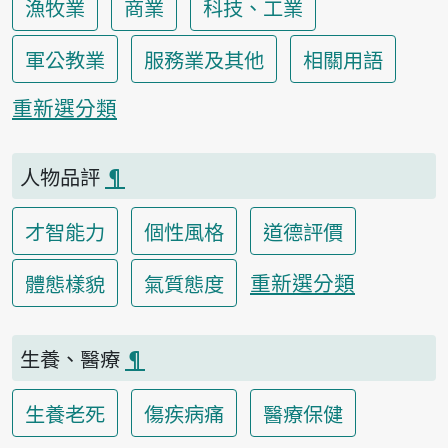
漁牧業
商業
科技、工業
軍公教業
服務業及其他
相關用語
重新選分類
人物品評
¶
才智能力
個性風格
道德評價
重新選分類
體態樣貌
氣質態度
生養、醫療
¶
生養老死
傷疾病痛
醫療保健