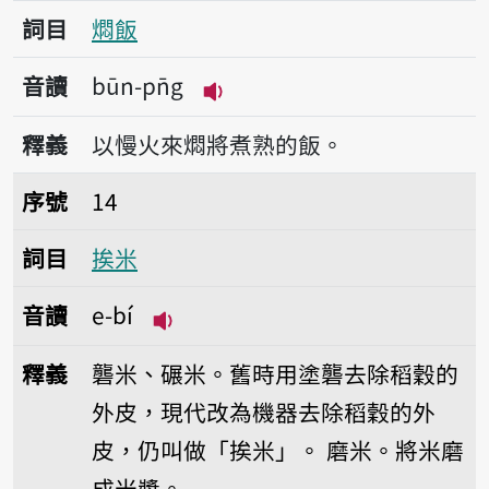
詞目
燜飯
音讀
būn-pn̄g
播放音讀būn-pn̄g
釋義
以慢火來燜將煮熟的飯。
序號14挨米
序號
14
詞目
挨米
音讀
e-bí
播放音讀e-bí
釋義
礱米、碾米。舊時用塗礱去除稻穀的
外皮，現代改為機器去除稻穀的外
皮，仍叫做「挨米」。
磨米。將米磨
成米漿。