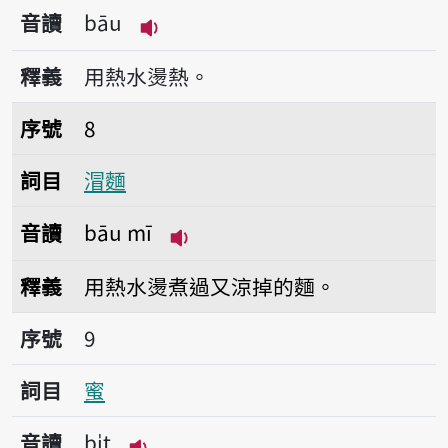
音讀
bāu
播放音讀bāu
釋義
用熱水燙熱。
序號8㴘麵
序號
8
詞目
㴘麵
音讀
bāu mī
播放音讀bāu mī
釋義
用熱水燙煮過又涼掉的麵。
序號9蜜
序號
9
詞目
蜜
音讀
bi̍t