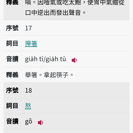
釋義
嗝。因噎氣或吃太飽，使胃中氣體從
口中逆出而發出聲音。
序號17攑箸
序號
17
詞目
攑箸
音讀
gia̍h tī/gia̍h tū
播放音讀gia̍h tī/gia̍h 
釋義
舉箸。拿起筷子。
序號18熬
序號
18
詞目
熬
音讀
gô
播放音讀gô