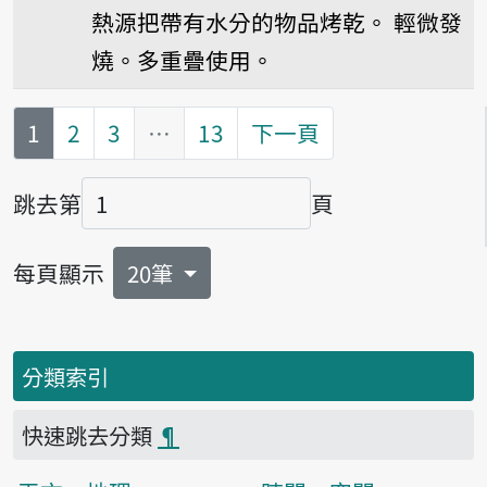
熱源把帶有水分的物品烤乾。
輕微發
燒。多重疊使用。
第
頁
1
2
3
…
13
下一頁
跳去第
頁
頁碼
每頁顯示
20筆
分類索引
快速跳去分類
¶