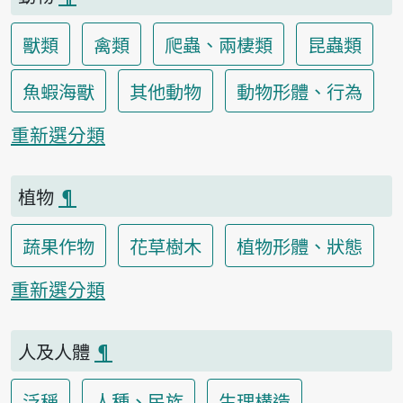
獸類
禽類
爬蟲、兩棲類
昆蟲類
魚蝦海獸
其他動物
動物形體、行為
重新選分類
植物
¶
蔬果作物
花草樹木
植物形體、狀態
重新選分類
人及人體
¶
泛稱
人種、民族
生理構造