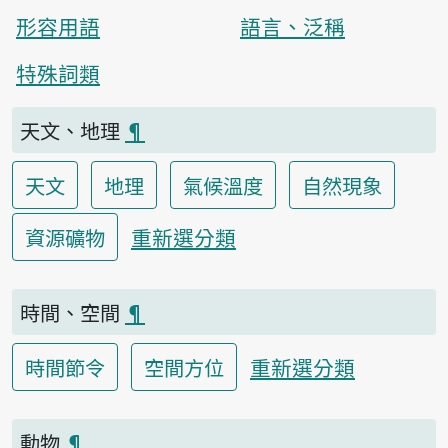
形容用語
語言、泛稱
特殊詞類
天文、地理
¶
天文
地理
氣候溫度
自然現象
重新選分類
資源礦物
時間、空間
¶
重新選分類
時間節令
空間方位
動物
¶