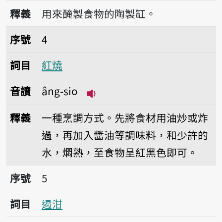
播放音讀am-kng
釋義
用來醃製食物的陶製缸。
序號4紅燒
序號
4
詞目
紅燒
音讀
âng-sio
播放音讀âng-sio
釋義
一種烹調方式。先將食材用油炒或炸
過，再加入醬油等調味料，和少許的
水，燜熟，至食物呈紅黑色即可。
序號5遏泔
序號
5
詞目
遏泔