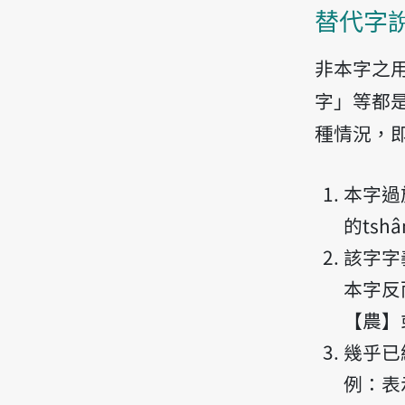
替代字
非本字之
字」等都
種情況，
本字過
的ts
該字字
本字反
【農】
幾乎已
例：表