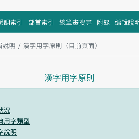
韻調索引
部首索引
總筆畫搜尋
附錄
編輯說
輯說明
漢字用字原則（目前頁面）
主內容區塊
漢字用字原則
引
狀況
典用字類型
字說明