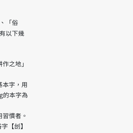
、「俗
有以下幾
耕作之地」
。
基本字，用
g的本字為
用習慣者。
俗字【刣】