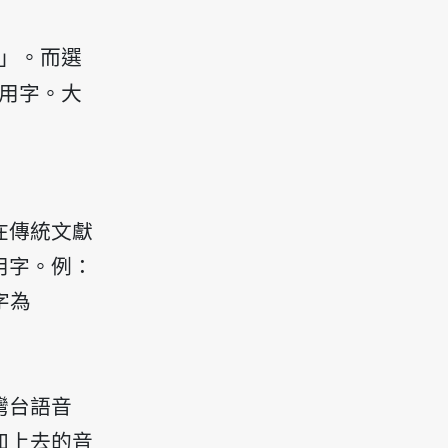
」。而選
用字。大
在傳統文獻
用字。例：
字為
灣台語音
加上去的音