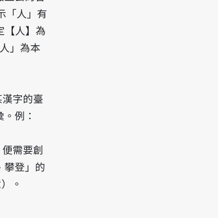
示「人」有
定【人】為
「人」為本
某漢字的臺
彙。例：
，便需要創
、攀登」的
意）。