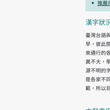
推薦
漢字狀
臺灣台語
早，彼此
來通行的
異不大，
源不明的
是各家不
範，所以