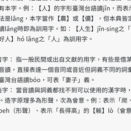
有本字。例：【人】的字形臺灣台語讀jîn，而表
法是lâng，本字當作【農】或【儂】，但本典皆
讀lâng時即為訓用字。如：【人生】jîn-sing之
好人】hó lâng之「人」為訓用字。
音字： 指一般民間或出自文獻的用字，有些是借
音讀，直接表達一個音同或音近但詞義不同的詞
臺灣台語讀bóo，可表「妻子」義。
造字： 當音讀與詞義都找不到可以使用的漢字時
。造字原理多為形聲，次為會意。例：表示「爬
】peh（形聲）、表示「長得高」的【躼】lò（會