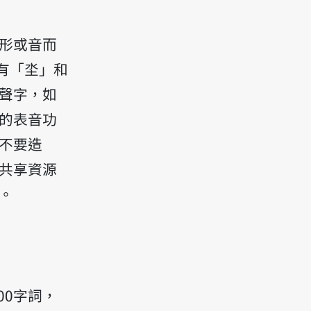
形或音而
有「坔」和
聲字，如
的表音功
不要造
共享資源
。
00字詞，