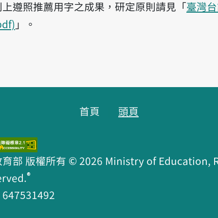
則上遵照推薦用字之成果，研定原則請見「
臺灣台
df)
」。
首頁
頭頁
版權所有 © 2026 Ministry of Education, R.O
®
erved.
47531492