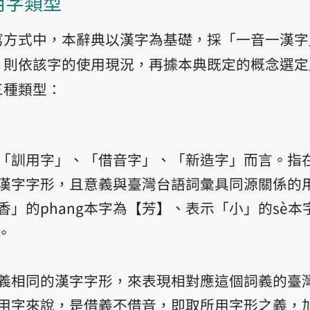
用字類型
寫方式中，本辭典以漢字為基礎，採「一音一漢字
，則依該字的使用現況，再據本典既定的概念選定
三種類型：
「訓用字」、「借音字」、「新造字」而言。指
漢字字形，且意義與臺灣台語詞彙具同源關係的
香」的phang本字為【芳】、表示「小」的sè本
。
義相同的漢字字形，來表現相對應這個詞義的臺
用字來說，是借義不借音，即取所用字形之義，