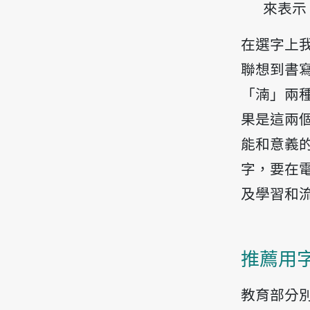
來表示
在選字上
聯想到書
「湳」兩
果是這兩
能和意義
字，要在
及學習和
推薦用
教育部分別