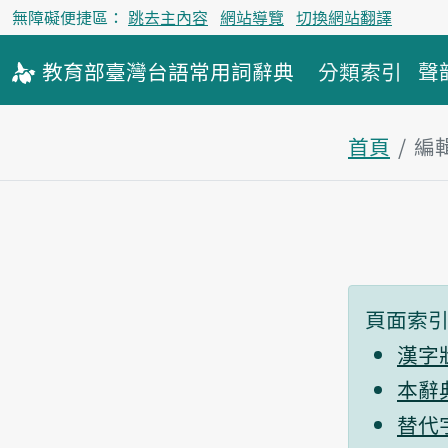
無障礙便捷區：
跳去主內容
網站導覽
切換網站翻譯
教育部
臺灣台語
常用詞
辭典
分類索引
聲
首頁
編
頁面索
漢字
本辭
替代