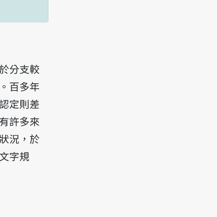
於分支較
。百多年
認定則差
有許多來
狀況，於
文字規