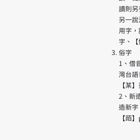
讀則另
另一說
用字，
字、【
俗字
1、借
灣台語
【某】
2、新
造新字
【𬦰