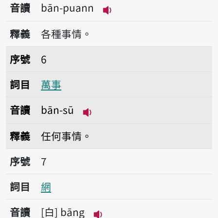
音讀
bān-puann
播放音讀bān-puann
釋義
各種事情。
序號6萬事
序號
6
詞目
萬事
音讀
bān-sū
播放音讀bān-sū
釋義
任何事情。
序號7網
序號
7
詞目
網
音讀
白
bāng