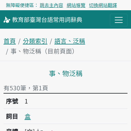
無障礙便捷區：
跳去主內容
網站導覽
切換網站翻譯
教育部
臺灣台語
常用詞
辭典
首頁
分類索引
語言、泛稱
事、物泛稱（目前頁面）
事、物泛稱
主內容區塊
有530筆，第1頁
序號1盒
序號
1
詞目
盒