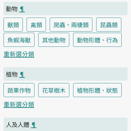
動物
¶
獸類
禽類
爬蟲、兩棲類
昆蟲類
魚蝦海獸
其他動物
動物形體、行為
重新選分類
植物
¶
蔬果作物
花草樹木
植物形體、狀態
重新選分類
人及人體
¶