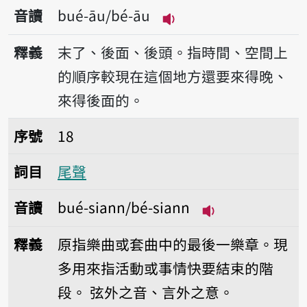
音讀
bué-āu/bé-āu
播放音讀bué-āu/bé-ā
釋義
末了、後面、後頭。指時間、空間上
的順序較現在這個地方還要來得晚、
來得後面的。
序號18尾聲
序號
18
詞目
尾聲
音讀
bué-siann/bé-siann
播放音讀bué-sian
釋義
原指樂曲或套曲中的最後一樂章。現
多用來指活動或事情快要結束的階
段。
弦外之音、言外之意。