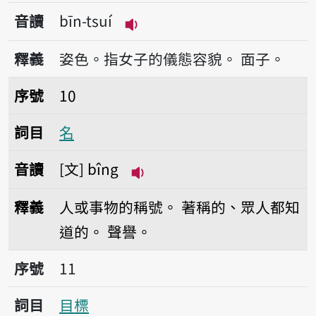
音讀
bīn-tsuí
播放音讀bīn-tsuí
釋義
姿色。指女子的儀態容貌。
面子。
序號10名
序號
10
詞目
名
音讀
文
bîng
播放音讀bîng
釋義
人或事物的稱號。
著稱的、眾人都知
道的。
聲譽。
序號11目標
序號
11
詞目
目標