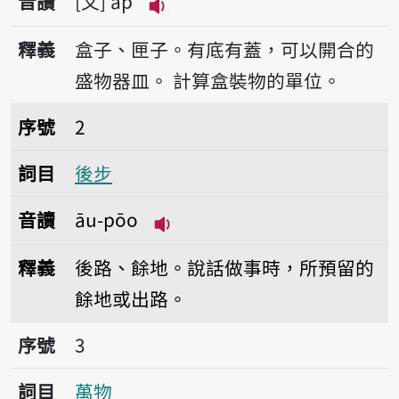
音讀
文
a̍p
播放音讀a̍p
釋義
盒子、匣子。有底有蓋，可以開合的
盛物器皿。
計算盒裝物的單位。
序號2後步
序號
2
詞目
後步
音讀
āu-pōo
播放音讀āu-pōo
釋義
後路、餘地。說話做事時，所預留的
餘地或出路。
序號3萬物
序號
3
詞目
萬物