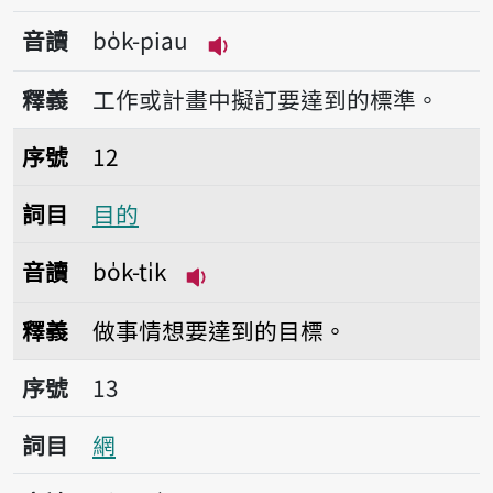
音讀
bo̍k-piau
播放音讀bo̍k-piau
釋義
工作或計畫中擬訂要達到的標準。
序號12目的
序號
12
詞目
目的
音讀
bo̍k-ti̍k
播放音讀bo̍k-ti̍k
釋義
做事情想要達到的目標。
序號13網
序號
13
詞目
網