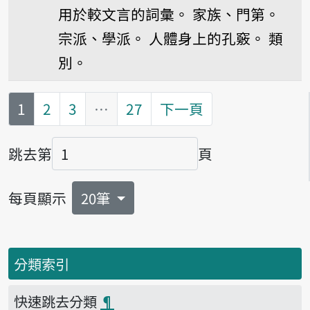
用於較文言的詞彙。
家族、門第。
宗派、學派。
人體身上的孔竅。
類
別。
第
頁
1
2
3
…
27
下一頁
跳去第
頁
頁碼
每頁顯示
20筆
分類索引
快速跳去分類
¶