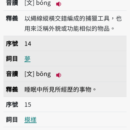
音讀
文
bóng
播放音讀bóng
釋義
以繩線縱橫交錯編成的捕獵工具，也
用來泛稱外貌或功能相似的物品。
序號14夢
序號
14
詞目
夢
音讀
文
bōng
播放音讀bōng
釋義
睡眠中所見所經歷的事物。
序號15模樣
序號
15
詞目
模樣