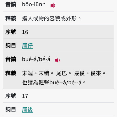
音讀
bôo-iūnn
播放音讀bôo-iūnn
釋義
指人或物的容貌或外形。
序號16尾仔
序號
16
詞目
尾仔
音讀
bué-á/bé-á
播放音讀bué-á/bé-á
釋義
末端、末稍。
尾巴。
最後、後來。
也讀為輕聲bué--á/bé--á。
序號17尾後
序號
17
詞目
尾後