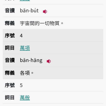
音讀
bān-bu̍t
播放音讀bān-bu̍t
釋義
宇宙間的一切物質。
序號4萬項
序號
4
詞目
萬項
音讀
bān-hāng
播放音讀bān-hāng
釋義
各項。
序號5萬般
序號
5
詞目
萬般