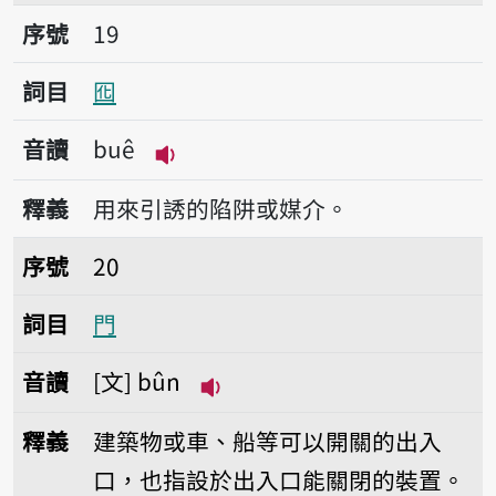
序號19囮
序號
19
詞目
囮
音讀
buê
播放音讀buê
釋義
用來引誘的陷阱或媒介。
序號20門
序號
20
詞目
門
音讀
文
bûn
播放音讀bûn
釋義
建築物或車、船等可以開關的出入
口，也指設於出入口能關閉的裝置。