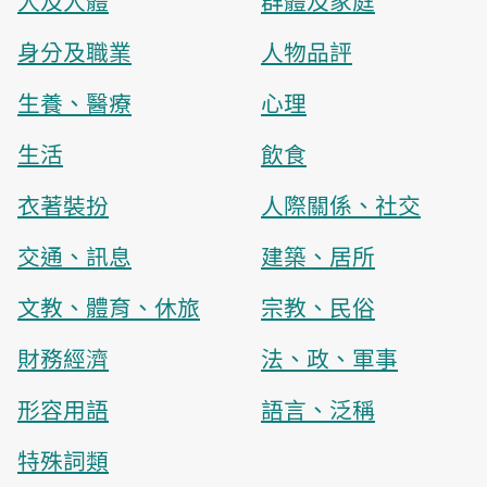
人及人體
群體及家庭
身分及職業
人物品評
生養、醫療
心理
生活
飲食
衣著裝扮
人際關係、社交
交通、訊息
建築、居所
文教、體育、休旅
宗教、民俗
財務經濟
法、政、軍事
形容用語
語言、泛稱
特殊詞類