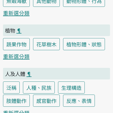
魚蝦海獸
其他動物
動物形體、行為
重新選分類
植物
¶
蔬果作物
花草樹木
植物形體、狀態
重新選分類
人及人體
¶
泛稱
人種、民族
生理構造
肢體動作
感官動作
反應、表情
重新選分類