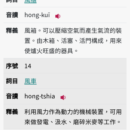
音讀
hong-kuī
播放音讀hong-kuī
釋義
風箱。可以壓縮空氣而產生氣流的裝
置。由木箱、活塞、活門構成，用來
使爐火旺盛的器具。
序號14風車
序號
14
詞目
風車
音讀
hong-tshia
播放音讀hong-tshia
釋義
利用風力作為動力的機械裝置，可用
來做發電、汲水、磨碎米麥等工作。