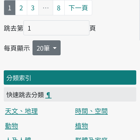
第
頁
1
2
3
…
8
下一頁
跳去第
頁
頁碼
每頁顯示
20筆
分類索引
快速跳去分類
¶
天文、地理
時間、空間
動物
植物