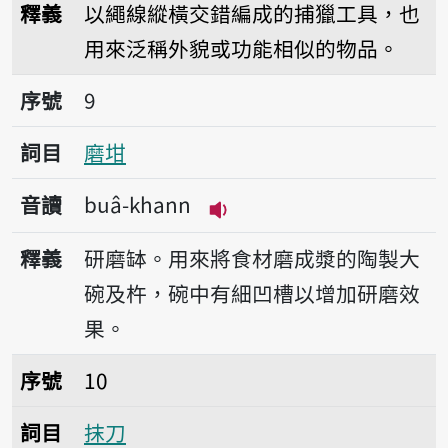
釋義
以繩線縱橫交錯編成的捕獵工具，也
用來泛稱外貌或功能相似的物品。
序號9磨坩
序號
9
詞目
磨坩
音讀
buâ-khann
播放音讀buâ-khann
釋義
研磨缽。用來將食材磨成漿的陶製大
碗及杵，碗中有細凹槽以增加研磨效
果。
序號10抹刀
序號
10
詞目
抹刀