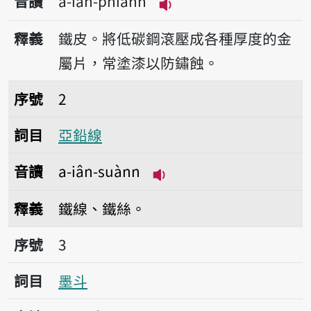
音讀
a-iân-phiánn
播放音讀a-iân-phiánn
釋義
鐵皮。將低碳鋼滾壓成各種厚度的金
屬片，常塗漆以防鏽蝕。
序號2亞鉛線
序號
2
詞目
亞鉛線
音讀
a-iân-suànn
播放音讀a-iân-suànn
釋義
鐵線、鐵絲。
序號3墨斗
序號
3
詞目
墨斗