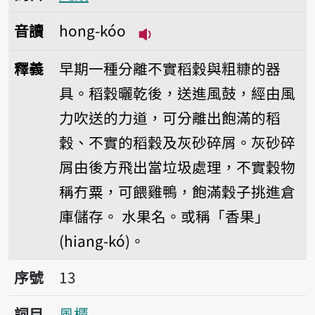
音讀
hong-kóo
播放音讀hong-kóo
釋義
早期一種分離不實稻穀與粗糠的器
具。稻穀曬乾後，送進風鼓，經由風
力吹送的力道，可分離出飽滿的稻
穀、不實的稻穀及灰砂碎屑。灰砂碎
屑由後方飛出當垃圾處理，不實穀物
稱冇粟，可餵雞鴨，飽滿穀子挑進倉
庫儲存。
水果名。或稱「香果」
(hiang-kó)。
序號13風櫃
序號
13
詞目
風櫃