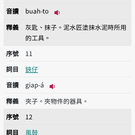
音讀
buah-to
播放音讀buah-to
釋義
灰匙、抹子。泥水匠塗抹水泥時所用
的工具。
序號11鋏仔
序號
11
詞目
鋏仔
音讀
giap-á
播放音讀giap-á
釋義
夾子。夾物件的器具。
序號12風鼓
序號
12
詞目
風鼓