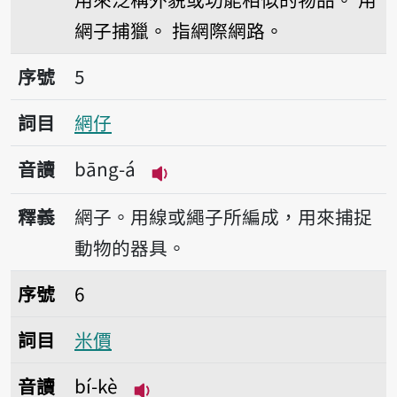
網子捕獵。
指網際網路。
序號5網仔
序號
5
詞目
網仔
音讀
bāng-á
播放音讀bāng-á
釋義
網子。用線或繩子所編成，用來捕捉
動物的器具。
序號6米價
序號
6
詞目
米價
音讀
bí-kè