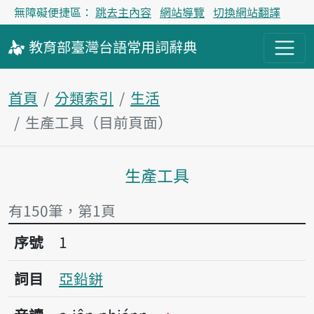
無障礙便捷區：
跳去主內容
網站導覽
切換網站翻譯
教育部
臺灣台語
常用詞
辭典
首頁
分類索引
生活
生產工具（目前頁面）
生產工具
主內容區塊
有150筆，第1頁
序號1亞鉛鉼
序號
1
詞目
亞鉛鉼