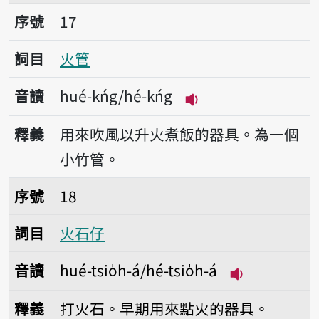
序號17火管
序號
17
詞目
火管
音讀
hué-kńg/hé-kńg
播放音讀hué-kńg/hé
釋義
用來吹風以升火煮飯的器具。為一個
小竹管。
序號18火石仔
序號
18
詞目
火石仔
音讀
hué-tsio̍h-á/hé-tsio̍h-á
播放音讀hué-tsi
釋義
打火石。早期用來點火的器具。