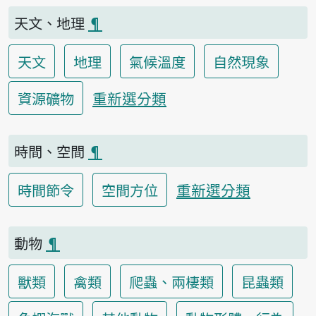
天文、地理
¶
天文
地理
氣候溫度
自然現象
重新選分類
資源礦物
時間、空間
¶
重新選分類
時間節令
空間方位
動物
¶
獸類
禽類
爬蟲、兩棲類
昆蟲類