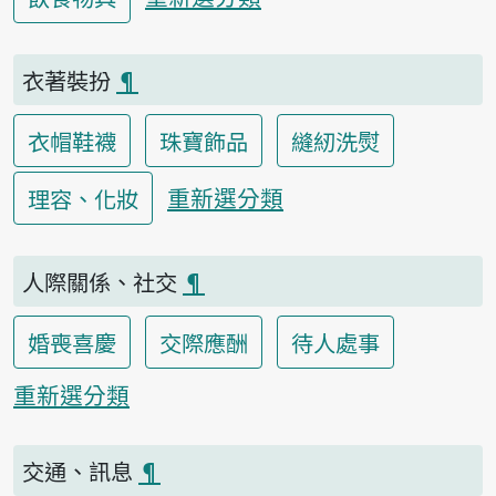
衣著裝扮
¶
衣帽鞋襪
珠寶飾品
縫紉洗熨
重新選分類
理容、化妝
人際關係、社交
¶
婚喪喜慶
交際應酬
待人處事
重新選分類
交通、訊息
¶