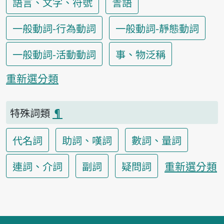
語言、文字、符號
詈語
一般動詞-行為動詞
一般動詞-靜態動詞
一般動詞-活動動詞
事、物泛稱
重新選分類
特殊詞類
¶
代名詞
助詞、嘆詞
數詞、量詞
重新選分類
連詞、介詞
副詞
疑問詞