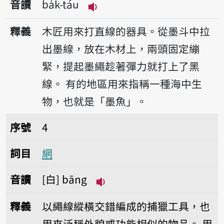
音讀
ba̍k-táu
播放音讀ba̍k-táu
釋義
木匠用來打直線的器具。從墨斗中拉
出墨線，放在木材上，兩頭固定繃
緊，提起墨繩趁著彈力就打上了黑
線。
有的地區用來指稱一種海中生
物，也就是「墨魚」。
序號4網
序號
4
詞目
網
音讀
白
bāng
播放音讀bāng
釋義
以繩線縱橫交錯編成的捕獵工具，也
用來泛稱外貌或功能相似的物品。
用