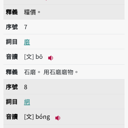
播放音讀bí-kè
釋義
糧價。
序號7磨
序號
7
詞目
磨
音讀
文
bō
播放音讀bō
釋義
石磨。
用石磨磨物。
序號8網
序號
8
詞目
網
音讀
文
bóng
播放音讀bóng