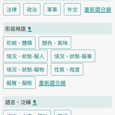
重新選分類
法律
政治
軍事
外交
形容用語
¶
形貌、體積
顏色、氣味
境況、狀態-擬人
境況、狀態-擬事
境況、狀態-擬物
性質、程度
重新選分類
擬聲、擬態
語言、泛稱
¶