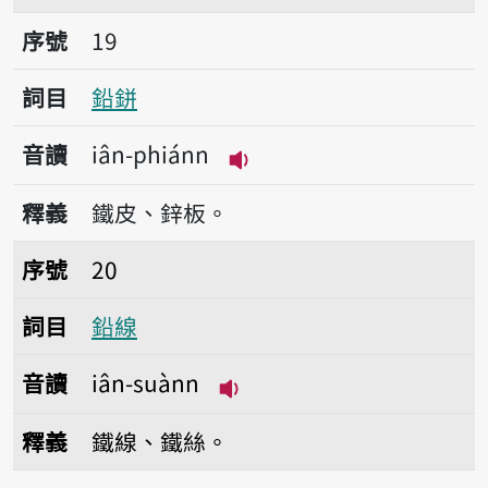
序號19鉛鉼
序號
19
詞目
鉛鉼
音讀
iân-phiánn
播放音讀iân-phiánn
釋義
鐵皮、鋅板。
序號20鉛線
序號
20
詞目
鉛線
音讀
iân-suànn
播放音讀iân-suànn
釋義
鐵線、鐵絲。