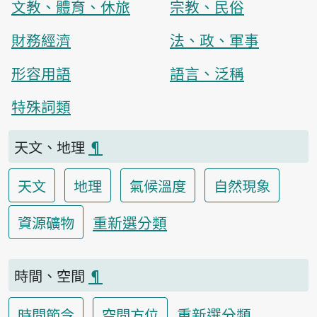
文教、體育、休旅
宗教、民俗
財務經濟
法、政、軍事
形容用語
語言、泛稱
特殊詞類
天文、地理
¶
天文
地理
氣候溫度
自然現象
重新選分類
資源礦物
時間、空間
¶
重新選分類
時間節令
空間方位