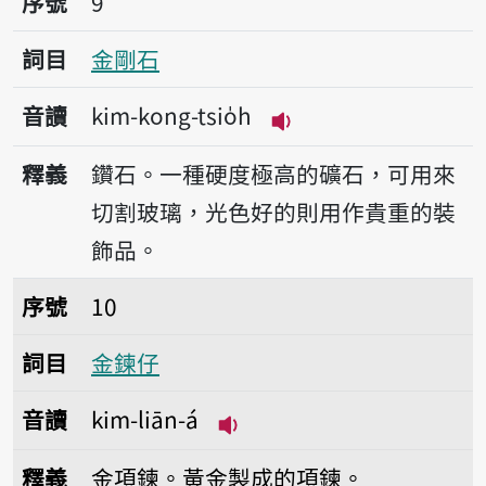
序號
9
詞目
金剛石
音讀
kim-kong-tsio̍h
播放音讀kim-kong-tsi
釋義
鑽石。一種硬度極高的礦石，可用來
切割玻璃，光色好的則用作貴重的裝
飾品。
序號10金鍊仔
序號
10
詞目
金鍊仔
音讀
kim-liān-á
播放音讀kim-liān-á
釋義
金項鍊。黃金製成的項鍊。