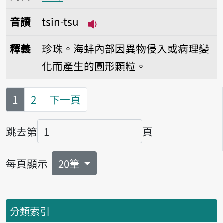
音讀
tsin-tsu
播放音讀tsin-tsu
釋義
珍珠。海蚌內部因異物侵入或病理變
化而產生的圓形顆粒。
第
頁
1
2
下一頁
跳去第
頁
頁碼
每頁顯示
20筆
分類索引