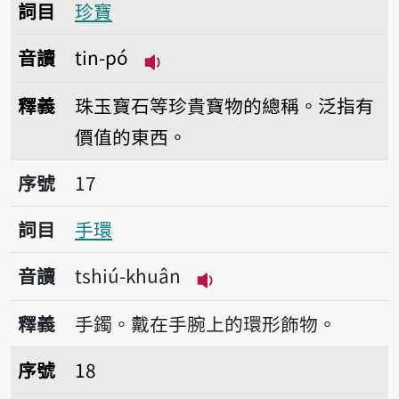
詞目
珍寶
音讀
tin-pó
播放音讀tin-pó
釋義
珠玉寶石等珍貴寶物的總稱。泛指有
價值的東西。
序號17手環
序號
17
詞目
手環
音讀
tshiú-khuân
播放音讀tshiú-khuân
釋義
手鐲。戴在手腕上的環形飾物。
序號18手指
序號
18