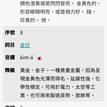
顏色澄黃或是閃閃發亮。
金黃色的。
形容眼睛明亮，或是視力好。
錢。
珍貴的。
姓。
序號8金仔
序號
8
詞目
金仔
音讀
kim-á
播放音讀kim-á
釋義
黃金、金子。一種貴重金屬，因為呈
現金黃色光澤而得名。延展性強，化
學性穩定，可用於電力、太空等工
業，也可用來製造貨幣、首飾等。
序號9金剛石