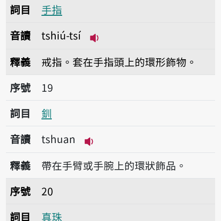
詞目
手指
音讀
tshiú-tsí
播放音讀tshiú-tsí
釋義
戒指。套在手指頭上的環形飾物。
序號19釧
序號
19
詞目
釧
音讀
tshuan
播放音讀tshuan
釋義
帶在手臂或手腕上的環狀飾品。
序號20真珠
序號
20
詞目
真珠