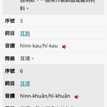
料。
序號5耳鉤
序號
5
詞目
耳鉤
音讀
hīnn-kau/hī-kau
播放音讀hīnn-kau/h
釋義
耳環。
序號6耳環
序號
6
詞目
耳環
音讀
hīnn-khuân/hī-khuân
播放音讀hīnn-k