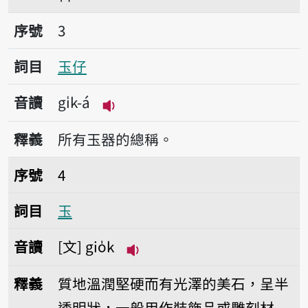
序號3玉仔
序號
3
詞目
玉仔
音讀
gi̍k-á
播放音讀gi̍k-á
釋義
所有玉器的總稱。
序號4玉
序號
4
詞目
玉
音讀
文
gio̍k
播放音讀gio̍k
釋義
質地溫潤堅硬而有光澤的美石，呈半
透明狀，一般用作裝飾品或雕刻材