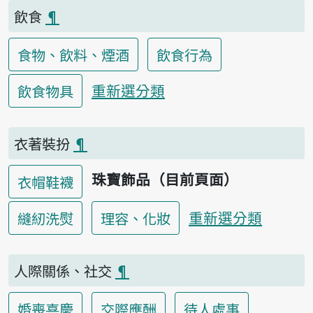
飲食
¶
食物、飲料、煙酒
飲食行為
重新選分類
飲食物具
衣著裝扮
¶
珠寶飾品（目前頁面）
衣帽鞋襪
重新選分類
縫紉洗熨
理容、化妝
人際關係、社交
¶
婚喪喜慶
交際應酬
待人處事