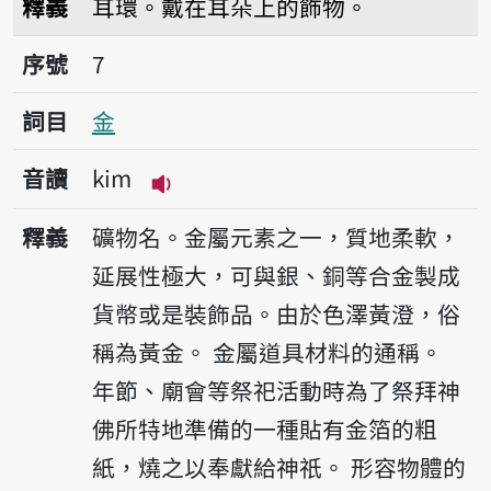
釋義
耳環。戴在耳朵上的飾物。
序號7金
序號
7
詞目
金
音讀
kim
播放音讀kim
釋義
礦物名。金屬元素之一，質地柔軟，
延展性極大，可與銀、銅等合金製成
貨幣或是裝飾品。由於色澤黃澄，俗
稱為黃金。
金屬道具材料的通稱。
年節、廟會等祭祀活動時為了祭拜神
佛所特地準備的一種貼有金箔的粗
紙，燒之以奉獻給神祇。
形容物體的