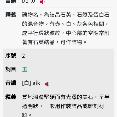
音讀
bé-ló
播放音讀bé-ló
釋義
礦物名。為結晶石英、石髓及蛋白石
的混合物。有赤、白、灰各色相間，
成平行環狀波紋，中心部的空隙常附
著有石英結晶，可作飾物。
序號2玉
序號
2
詞目
玉
音讀
白
gi̍k
播放音讀gi̍k
釋義
質地溫潤堅硬而有光澤的美石，呈半
透明狀，一般用作裝飾品或雕刻材
料。