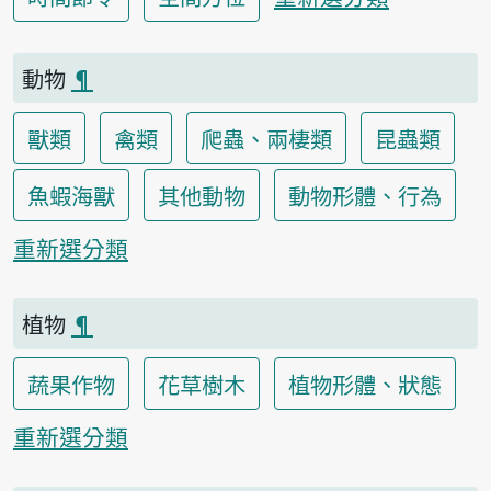
動物
¶
獸類
禽類
爬蟲、兩棲類
昆蟲類
魚蝦海獸
其他動物
動物形體、行為
重新選分類
植物
¶
蔬果作物
花草樹木
植物形體、狀態
重新選分類