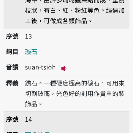
枝狀，有白、紅、粉紅等色。經過加
工後，可做成各類飾品。
序號13璇石
序號
13
詞目
璇石
音讀
suān-tsio̍h
播放音讀suān-tsio̍h
釋義
鑽石。一種硬度極高的礦石，可用來
切割玻璃，光色好的則用作貴重的裝
飾品。
序號14頭毛鋏仔
序號
14