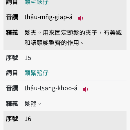
詞目
頭毛鋏仔
音讀
thâu-mn̂g-giap-á
播放音讀thâu-mn̂g-
釋義
髮夾。用來固定頭髮的夾子，有美觀
和讓頭髮整齊的作用。
序號15頭鬃箍仔
序號
15
詞目
頭鬃箍仔
音讀
thâu-tsang-khoo-á
播放音讀thâu-tsa
釋義
髮箍。
序號16珍寶
序號
16