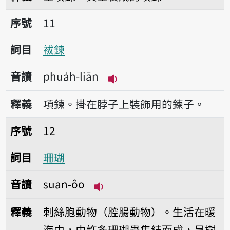
序號11袚鍊
序號
11
詞目
袚鍊
音讀
phua̍h-liān
播放音讀phua̍h-liān
釋義
項鍊。掛在脖子上裝飾用的鍊子。
序號12珊瑚
序號
12
詞目
珊瑚
音讀
suan-ôo
播放音讀suan-ôo
釋義
刺絲胞動物（腔腸動物）。生活在暖
海中，由許多珊瑚蟲集結而成，呈樹