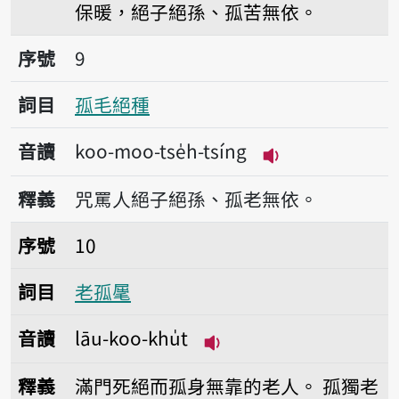
保暖，絕子絕孫、孤苦無依。
序號9孤毛絕種
序號
9
詞目
孤毛絕種
音讀
koo-moo-tse̍h-tsíng
播放音讀koo-moo-
釋義
咒罵人絕子絕孫、孤老無依。
序號10老孤𣮈
序號
10
詞目
老孤𣮈
音讀
lāu-koo-khu̍t
播放音讀lāu-koo-khu̍t
釋義
滿門死絕而孤身無靠的老人。
孤獨老