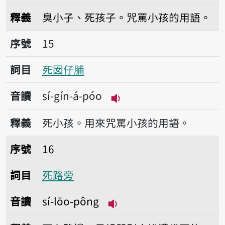
播放音讀sí-gín-á
釋義
臭小子、死孩子。咒罵小孩的用語。
序號15死囡仔脯
序號
15
詞目
死囡仔脯
音讀
sí-gín-á-póo
播放音讀sí-gín-á-póo
釋義
死小孩。用來咒罵小孩的用語。
序號16死路旁
序號
16
詞目
死路旁
音讀
sí-lōo-pông
播放音讀sí-lōo-pông