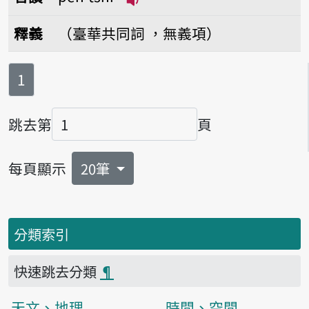
播放音讀pe̍h-tshi
釋義
（臺華共同詞 ，無義項）
第
頁
1
跳去第
頁
頁碼
每頁顯示
20筆
分類索引
快速跳去分類
¶
天文、地理
時間、空間