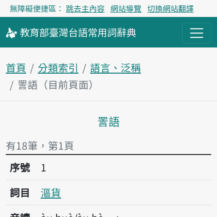
無障礙便捷區：
跳去主內容
網站導覽
切換網站翻譯
教育部
臺灣台語
常用詞
辭典
首頁
分類索引
語言、泛稱
詈語（目前頁面）
詈語
主內容區塊
有18筆，第1頁
序號1漚貨
序號
1
詞目
漚貨