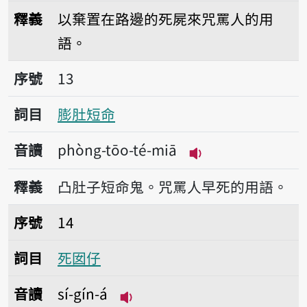
播放音讀lōo-pông-si
釋義
以棄置在路邊的死屍來咒罵人的用
語。
序號13膨肚短命
序號
13
詞目
膨肚短命
音讀
phòng-tōo-té-miā
播放音讀phòng-tōo
釋義
凸肚子短命鬼。咒罵人早死的用語。
序號14死囡仔
序號
14
詞目
死囡仔
音讀
sí-gín-á