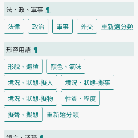
法、政、軍事
¶
重新選分類
法律
政治
軍事
外交
形容用語
¶
形貌、體積
顏色、氣味
境況、狀態-擬人
境況、狀態-擬事
境況、狀態-擬物
性質、程度
重新選分類
擬聲、擬態
語言、泛稱
¶