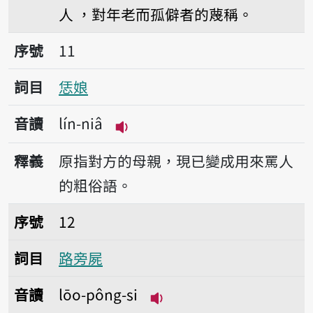
人 ，對年老而孤僻者的蔑稱。
序號11恁娘
序號
11
詞目
恁娘
音讀
lín-niâ
播放音讀lín-niâ
釋義
原指對方的母親，現已變成用來罵人
的粗俗語。
序號12路旁屍
序號
12
詞目
路旁屍
音讀
lōo-pông-si