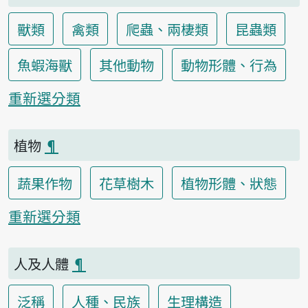
獸類
禽類
爬蟲、兩棲類
昆蟲類
魚蝦海獸
其他動物
動物形體、行為
重新選分類
植物
¶
蔬果作物
花草樹木
植物形體、狀態
重新選分類
人及人體
¶
泛稱
人種、民族
生理構造