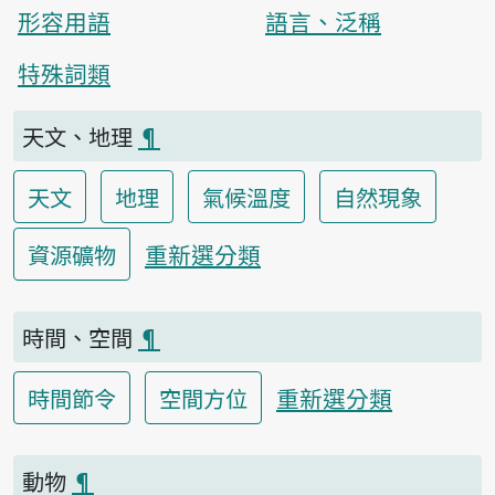
形容用語
語言、泛稱
特殊詞類
天文、地理
¶
天文
地理
氣候溫度
自然現象
重新選分類
資源礦物
時間、空間
¶
重新選分類
時間節令
空間方位
動物
¶