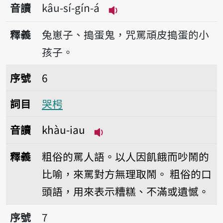
音讀
kâu-sí-gín-á
播放音讀kâu-sí-gín-á
釋義
兔崽子、搗蛋鬼，咒罵頑皮搗蛋的小
孩子。
序號6哭枵
序號
6
詞目
哭枵
音讀
khàu-iau
播放音讀khàu-iau
釋義
粗俗的罵人語。以人因飢餓而吵鬧的
比喻，來罵對方無理取鬧。
粗俗的口
頭語，用來表示糟糕、不滿或遺憾。
序號7哭爸
序號
7