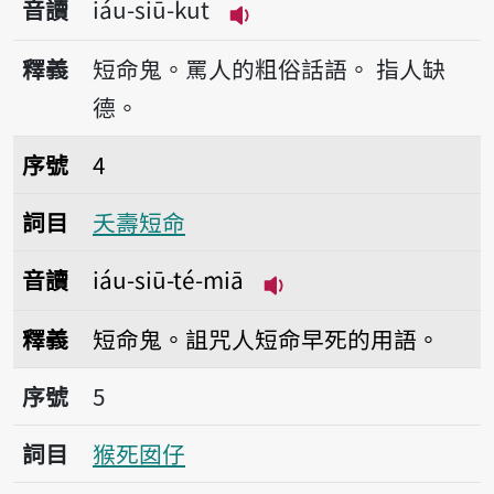
音讀
iáu-siū-kut
播放音讀iáu-siū-kut
釋義
短命鬼。罵人的粗俗話語。
指人缺
德。
序號4夭壽短命
序號
4
詞目
夭壽短命
音讀
iáu-siū-té-miā
播放音讀iáu-siū-té-m
釋義
短命鬼。詛咒人短命早死的用語。
序號5猴死囡仔
序號
5
詞目
猴死囡仔