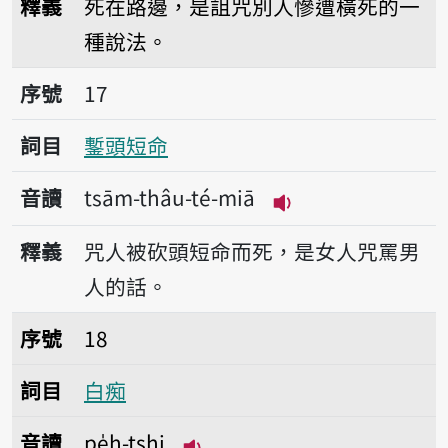
釋義
死在路邊，是詛咒別人慘遭橫死的一
種說法。
序號17鏨頭短命
序號
17
詞目
鏨頭短命
音讀
tsām-thâu-té-miā
播放音讀tsām-thâu
釋義
咒人被砍頭短命而死，是女人咒罵男
人的話。
序號18白痴
序號
18
詞目
白痴
音讀
pe̍h-tshi