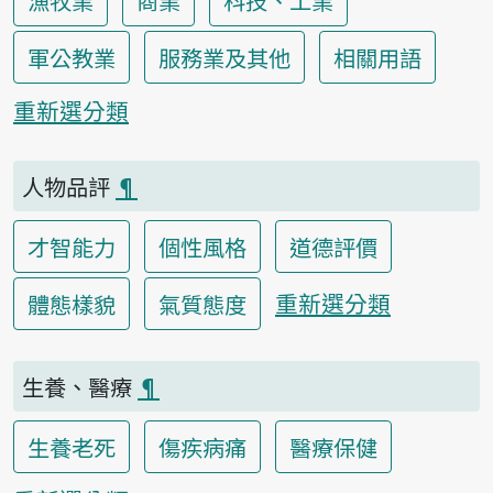
漁牧業
商業
科技、工業
軍公教業
服務業及其他
相關用語
重新選分類
人物品評
¶
才智能力
個性風格
道德評價
重新選分類
體態樣貌
氣質態度
生養、醫療
¶
生養老死
傷疾病痛
醫療保健