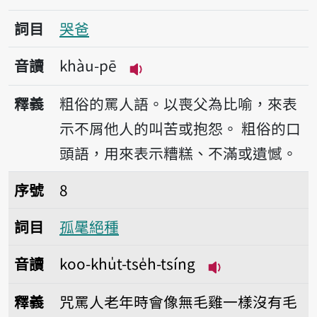
詞目
哭爸
音讀
khàu-pē
播放音讀khàu-pē
釋義
粗俗的罵人語。以喪父為比喻，來表
示不屑他人的叫苦或抱怨。
粗俗的口
頭語，用來表示糟糕、不滿或遺憾。
序號8孤𣮈絕種
序號
8
詞目
孤𣮈絕種
音讀
koo-khu̍t-tse̍h-tsíng
播放音讀koo-khu̍t
釋義
咒罵人老年時會像無毛雞一樣沒有毛