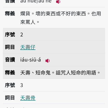
音讀
àu huè/àu hè
播放音讀àu huè/àu hè
釋義
爛貨。壞的東西或不好的東西。也用
來罵人。
序號2夭壽仔
序號
2
詞目
夭壽仔
音讀
iáu-siū-á
播放音讀iáu-siū-á
釋義
夭壽、短命鬼。詛咒人短命的用語。
序號3夭壽骨
序號
3
詞目
夭壽骨