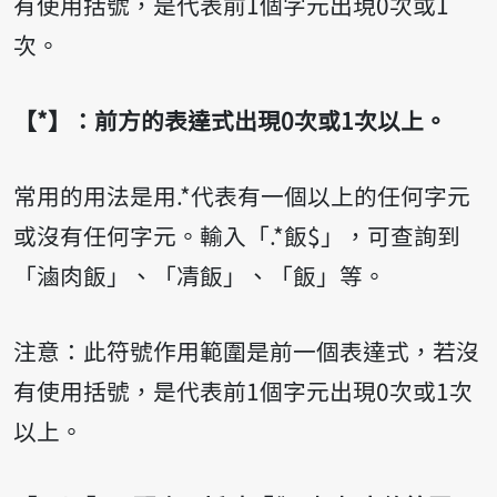
有使用括號，是代表前1個字元出現0次或1
次。
【*】：前方的表達式出現0次或1次以上。
常用的用法是用.*代表有一個以上的任何字元
或沒有任何字元。輸入「.*飯$」，可查詢到
「滷肉飯」、「凊飯」、「飯」等。
注意：此符號作用範圍是前一個表達式，若沒
有使用括號，是代表前1個字元出現0次或1次
以上。