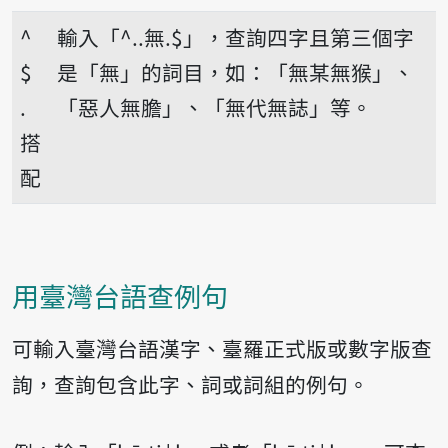
^
輸入「^..無.$」，查詢四字且第三個字
$
是「無」的詞目，如：「無某無猴」、
.
「惡人無膽」、「無代無誌」等。
搭
配
用臺灣台語查例句
可輸入臺灣台語漢字、臺羅正式版或數字版查
詢，查詢包含此字、詞或詞組的例句。