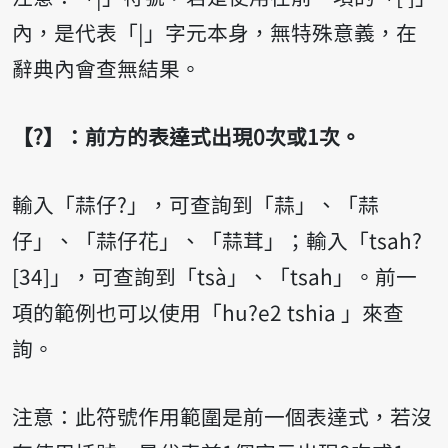
內，是代表「|」字元本身，無特殊意義，在
辭典內會查無結果。
【?】：前方的表達式出現0次或1次。
輸入「蒜仔?」，可查詢到「蒜」、「蒜
仔」、「蒜仔花」、「蒜茸」；輸入「tsah?
[34]」，可查詢到「tsà」、「tsah」。前一
項的範例也可以使用「hu?e2 tshia 」來查
詢。
注意：此符號作用範圍是前一個表達式，若沒