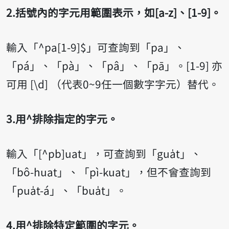
2.括號內的字元用範圍表示，如[a-z]、[1-9]。
輸入「^pa[1-9]$」可查詢到「pa」、
「pá」、「pà」、「pâ」、「pā」。[1-9] 亦
可用 [\d] （代表0~9任一個數字字元）替代。
3.用^排除指定的字元。
輸入「[^pb]uat」，可查詢到「gua̍t」、
「bô-huat」、「pì-kuat」，但不會查詢到
「pua̍t-á」、「bua̍t」。
4.用^排除特定範圍的字元。