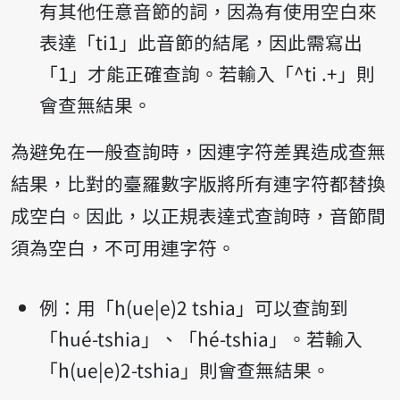
有其他任意音節的詞，因為有使用空白來
表達「ti1」此音節的結尾，因此需寫出
「1」才能正確查詢。若輸入「^ti .+」則
會查無結果。
為避免在一般查詢時，因連字符差異造成查無
結果，比對的臺羅數字版將所有連字符都替換
成空白。因此，以正規表達式查詢時，音節間
須為空白，不可用連字符。
例：用「h(ue|e)2 tshia」可以查詢到
「hué-tshia」、「hé-tshia」。若輸入
「h(ue|e)2-tshia」則會查無結果。