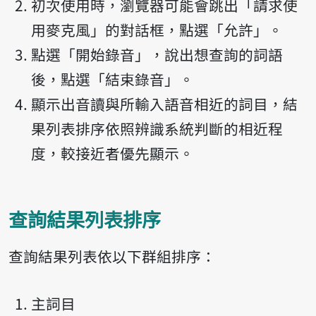
初次使用時，瀏覽器可能會跳出「請求使
用麥克風」的對話框，點選「允許」。
點選「開始錄音」，說出想查詢的詞語
後，點選「結束錄音」。
顯示出音讀與所輸入語音相近的詞目，結
果列表排序依照辨識系統判斷的相近程
度，較接近者優先顯示。
查詢結果列表排序
查詢結果列表依以下群組排序：
主詞目