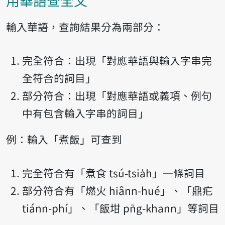
用華語查全文
輸入華語，查詢結果分為兩部分：
完全符合：出現「對應華語與輸入字串完
全符合的詞目」
部分符合：出現「對應華語或義項、例句
中有包含輸入字串的詞目」
例：輸入「煮飯」可查到
完全符合有「煮食 tsú-tsia̍h」一條詞目
部分符合有「燃火 hiânn-hué」、「鼎疕
tiánn-phí」、「飯坩 pn̄g-khann」等詞目