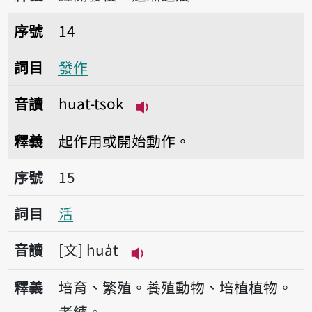
序號14發作
序號
14
詞目
發作
音讀
huat-tsok
播放音讀huat-tsok
釋義
起作用或開始動作。
序號15活
序號
15
詞目
活
音讀
文
hua̍t
播放音讀hua̍t
釋義
培育、繁殖。養殖動物、培植植物。
老練。