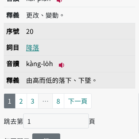
播放音讀kái-piàn
釋義
更改、變動。
序號20降落
序號
20
詞目
降落
音讀
kàng-lo̍h
播放音讀kàng-lo̍h
釋義
由高而低的落下、下墜。
第
頁
1
2
3
…
8
下一頁
跳去第
頁
頁碼