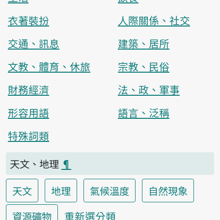
衣著裝扮
人際關係、社交
交通、訊息
建築、居所
文教、體育、休旅
宗教、民俗
財務經濟
法、政、軍事
形容用語
語言、泛稱
特殊詞類
天文、地理
¶
天文
地理
氣候溫度
自然現象
重新選分類
資源礦物