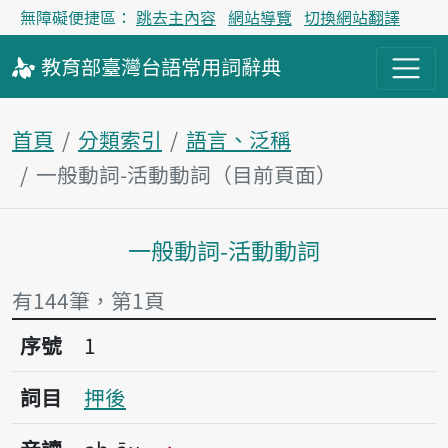
無障礙便捷區：
跳去主內容
網站導覽
切換網站翻譯
教育部
臺灣台語
常用詞
辭典
首頁
分類索引
語言、泛稱
一般動詞-活動動詞（目前頁面）
一般動詞-活動動詞
主內容區塊
有144筆，第1頁
序號1押後
序號
1
詞目
押後