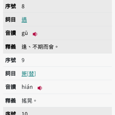
序號8遇
序號
8
詞目
遇
音讀
gū
播放音讀gū
釋義
逢、不期而會。
序號9搟
序號
9
詞目
搟
替
音讀
hián
播放音讀hián
釋義
搖晃。
序號10藃
序號
10