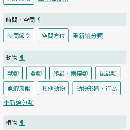
時間、空間
¶
重新選分類
時間節令
空間方位
動物
¶
獸類
禽類
爬蟲、兩棲類
昆蟲類
魚蝦海獸
其他動物
動物形體、行為
重新選分類
植物
¶