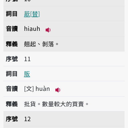
詞目
藃
替
音讀
hiauh
播放音讀hiauh
釋義
翹起、剝落。
序號11販
序號
11
詞目
販
音讀
文
huàn
播放音讀huàn
釋義
批貨。數量較大的買賣。
序號12發酵
序號
12