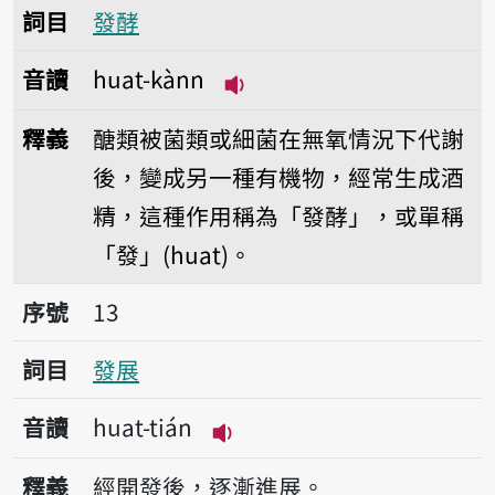
詞目
發酵
音讀
huat-kànn
播放音讀huat-kànn
釋義
醣類被菌類或細菌在無氧情況下代謝
後，變成另一種有機物，經常生成酒
精，這種作用稱為「發酵」，或單稱
「發」(huat)。
序號13發展
序號
13
詞目
發展
音讀
huat-tián
播放音讀huat-tián
釋義
經開發後，逐漸進展。