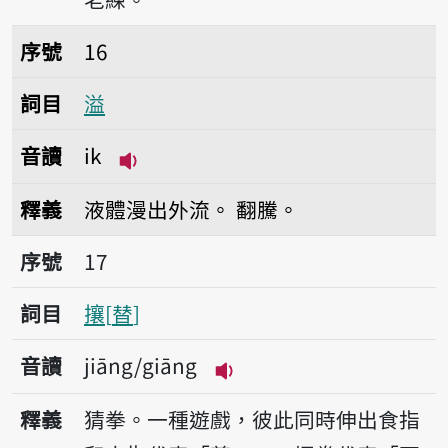
序號16溢
序號
16
詞目
溢
音讀
ik
播放音讀ik
釋義
液體漫出外流。
翻騰。
序號17攘
序號
17
詞目
攘
替
音讀
jiāng/giāng
播放音讀jiāng/giāng
釋義
猜拳。一種遊戲，彼此同時伸出食指