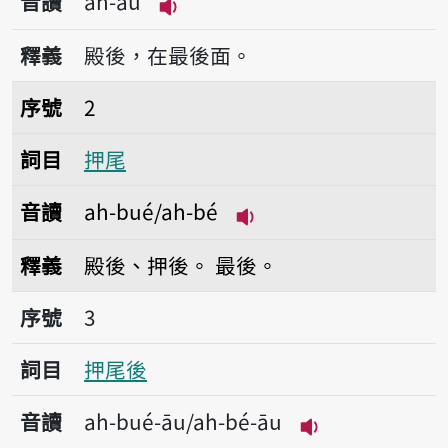
音讀
ah-āu
播放音讀ah-āu
釋義
殿後，在最後面。
序號2押尾
序號
2
詞目
押尾
音讀
ah-bué/ah-bé
播放音讀ah-bué/ah-b
釋義
殿後、押後。
最後。
序號3押尾後
序號
3
詞目
押尾後
音讀
ah-bué-āu/ah-bé-āu