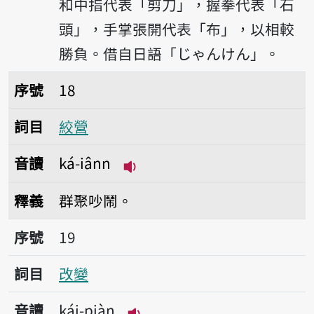
和中指代表「剪刀」，握拳代表「石
頭」，手掌張開代表「布」，以相較
勝負。借自日語「じゃんけん」。
序號18絞營
序號
18
詞目
絞營
音讀
ká-iânn
播放音讀ká-iânn
釋義
群聚吵鬧。
序號19改變
序號
19
詞目
改變
音讀
kái-piàn