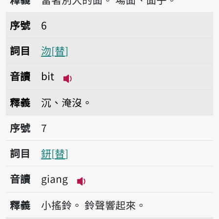
序號6沕
序號
6
詞目
沕
替
音讀
bi̍t
播放音讀bi̍t
釋義
沉、淹沒。
序號7鈃
序號
7
詞目
鈃
替
音讀
giang
播放音讀giang
釋義
小搖鈴。
鈴聲響起來。