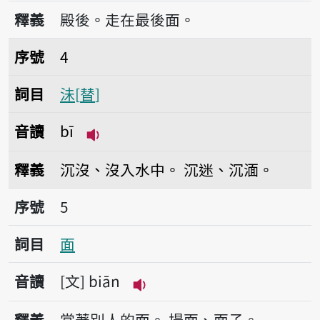
播放音讀ah-bué-
釋義
殿後。走在最後面。
序號4沬
序號
4
詞目
沬
替
音讀
bī
播放音讀bī
釋義
沉沒、沒入水中。
沉迷、沉湎。
序號5面
序號
5
詞目
面
音讀
文
biān
播放音讀biān
釋義
當著別人的面。
場面、面子。