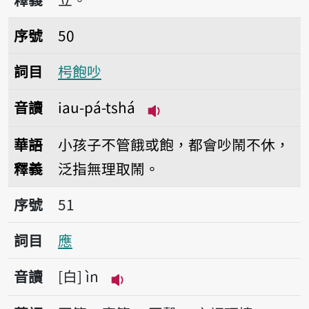
序號50枵飽吵
序號
50
詞目
枵飽吵
音讀
iau-pá-tshá
播放音讀iau-pá-tshá
華語
小孩子不管餓或飽，都會吵鬧不休，
釋義
泛指無理取鬧。
序號51應
序號
51
詞目
應
音讀
白
ìn
播放音讀ìn