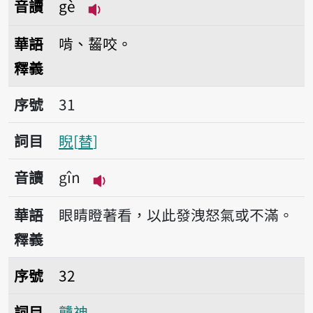
音讀
gè
播放音讀gè
華語
啃、齧咬。
釋義
序號31睨
序號
31
詞目
睨
替
音讀
gîn
播放音讀gîn
華語
眼睛瞪著看，以此發洩怒氣或不滿。
釋義
序號32戇神
序號
32
詞目
戇神