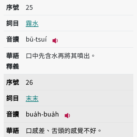
序號25霧水
序號
25
詞目
霧水
音讀
bū-tsuí
播放音讀bū-tsuí
華語
口中先含水再將其噴出。
釋義
序號26末末
序號
26
詞目
末末
音讀
bua̍h-bua̍h
播放音讀bua̍h-bua̍h
華語
口感差、舌頭的感覺不好。