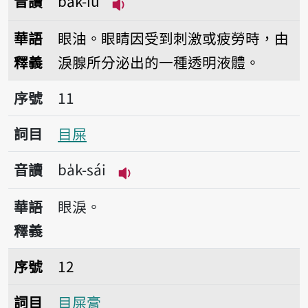
音讀
ba̍k-iû
播放音讀ba̍k-iû
華語
眼油。眼睛因受到刺激或疲勞時，由
釋義
淚腺所分泌出的一種透明液體。
序號11目屎
序號
11
詞目
目屎
音讀
ba̍k-sái
播放音讀ba̍k-sái
華語
眼淚。
釋義
序號12目屎膏
序號
12
詞目
目屎膏