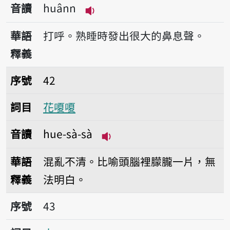
音讀
huânn
播放音讀huânn
華語
打呼。熟睡時發出很大的鼻息聲。
釋義
序號42花嗄嗄
序號
42
詞目
花嗄嗄
音讀
hue-sà-sà
播放音讀hue-sà-sà
華語
混亂不清。比喻頭腦裡朦朧一片，無
釋義
法明白。
序號43火
序號
43