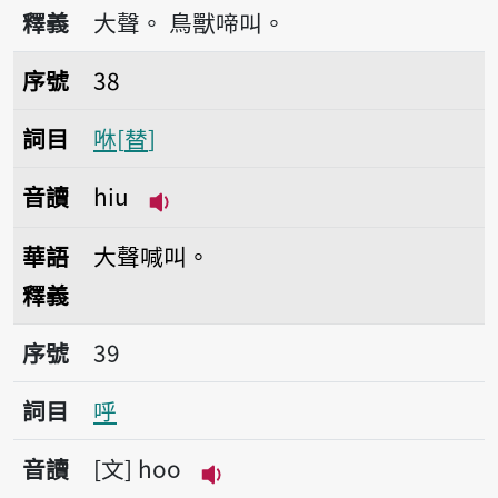
釋義
大聲。
鳥獸啼叫。
序號38咻
序號
38
詞目
咻
替
音讀
hiu
播放音讀hiu
華語
大聲喊叫。
釋義
序號39呼
序號
39
詞目
呼
音讀
文
hoo