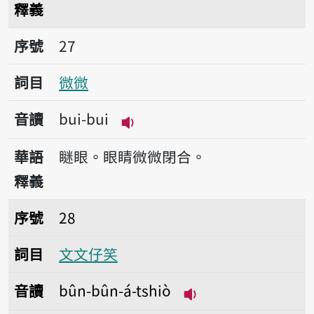
釋義
序號27微微
序號
27
詞目
微微
音讀
bui-bui
播放音讀bui-bui
華語
瞇眼。眼睛微微閉合。
釋義
序號28文文仔笑
序號
28
詞目
文文仔笑
音讀
bûn-bûn-á-tshiò