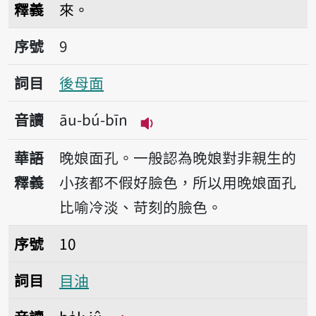
釋義
來。
序號9後母面
序號
9
詞目
後母面
音讀
āu-bú-bīn
播放音讀āu-bú-bīn
華語
晚娘面孔。一般認為晚娘對非親生的
釋義
小孩都不假好臉色，所以用晚娘面孔
比喻冷淡、苛刻的臉色。
序號10目油
序號
10
詞目
目油