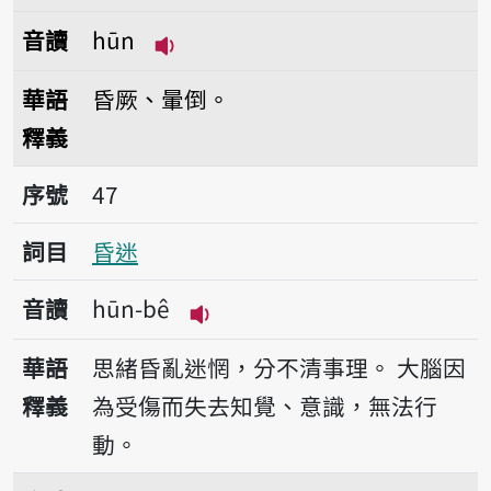
音讀
hūn
播放音讀hūn
華語
昏厥、暈倒。
釋義
序號47昏迷
序號
47
詞目
昏迷
音讀
hūn-bê
播放音讀hūn-bê
華語
思緒昏亂迷惘，分不清事理。
大腦因
釋義
為受傷而失去知覺、意識，無法行
動。