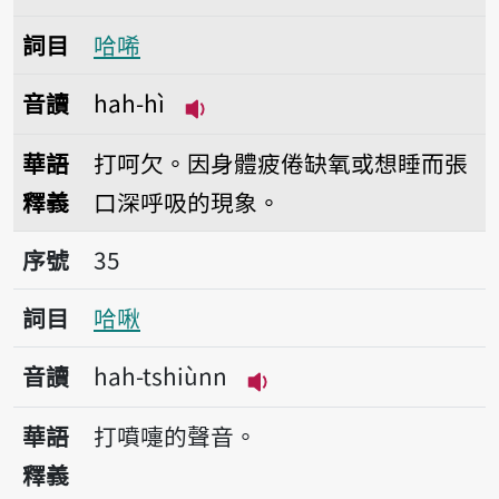
詞目
哈唏
音讀
hah-hì
播放音讀hah-hì
華語
打呵欠。因身體疲倦缺氧或想睡而張
釋義
口深呼吸的現象。
序號35哈啾
序號
35
詞目
哈啾
音讀
hah-tshiùnn
播放音讀hah-tshiùnn
華語
打噴嚏的聲音。
釋義