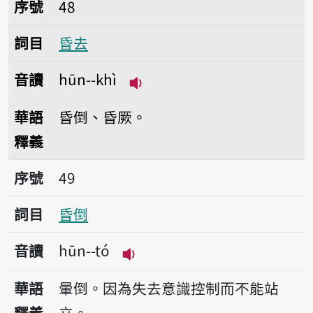
序號48昏去
序號
48
詞目
昏去
音讀
hūn--khì
播放音讀hūn--khì
華語
昏倒、昏厥。
釋義
序號49昏倒
序號
49
詞目
昏倒
音讀
hūn--tó
播放音讀hūn--tó
華語
暈倒。因為失去意識控制而不能站
釋義
立。