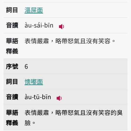
詞目
漚屎面
音讀
àu-sái-bīn
播放音讀àu-sái-bīn
華語
表情嚴肅，略帶怒氣且沒有笑容。
釋義
序號6懊嘟面
序號
6
詞目
懊嘟面
音讀
àu-tū-bīn
播放音讀àu-tū-bīn
華語
表情嚴肅，略帶怒氣且沒有笑容的臭
釋義
臉。