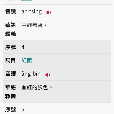
音讀
an-tsīng
播放音讀an-tsīng
華語
平靜無聲。
釋義
序號4紅面
序號
4
詞目
紅面
音讀
âng-bīn
播放音讀âng-bīn
華語
血紅的臉色。
釋義
序號5漚屎面
序號
5