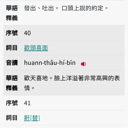
播放音讀hoo
華語
發出、吐出。
口頭上說的約定。
釋義
序號40歡頭喜面
序號
40
詞目
歡頭喜面
音讀
huann-thâu-hí-bīn
播放音讀huann-thâ
華語
歡天喜地。臉上洋溢著非常高興的表
釋義
情。
序號41鼾
序號
41
詞目
鼾
替