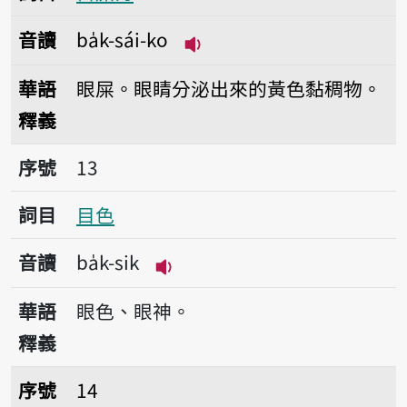
音讀
ba̍k-sái-ko
播放音讀ba̍k-sái-ko
華語
眼屎。眼睛分泌出來的黃色黏稠物。
釋義
序號13目色
序號
13
詞目
目色
音讀
ba̍k-sik
播放音讀ba̍k-sik
華語
眼色、眼神。
釋義
序號14目神
序號
14