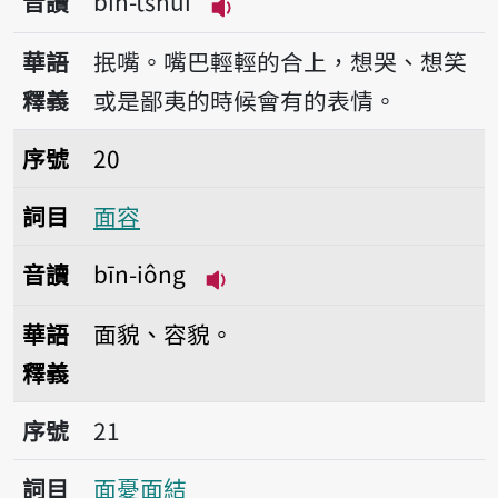
音讀
bih-tshuì
播放音讀bih-tshuì
華語
抿嘴。嘴巴輕輕的合上，想哭、想笑
釋義
或是鄙夷的時候會有的表情。
序號20面容
序號
20
詞目
面容
音讀
bīn-iông
播放音讀bīn-iông
華語
面貌、容貌。
釋義
序號21面憂面結
序號
21
詞目
面憂面結