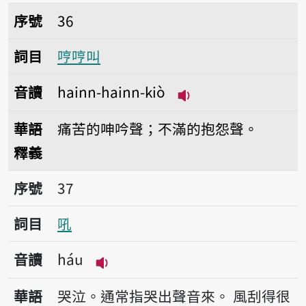
序號36哼哼叫
序號
36
詞目
哼哼叫
音讀
hainn-hainn-kiò
播放音讀hainn-hain
華語
痛苦的呻吟聲；不滿的抱怨聲。
釋義
序號37吼
序號
37
詞目
吼
音讀
háu
播放音讀háu
華語
哭泣。通常指哭出聲音來。
風刮得很