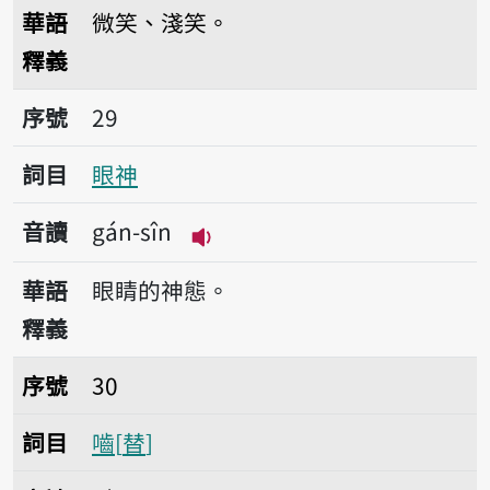
播放音讀bûn-bûn-á-
華語
微笑、淺笑。
釋義
序號29眼神
序號
29
詞目
眼神
音讀
gán-sîn
播放音讀gán-sîn
華語
眼睛的神態。
釋義
序號30嚙
序號
30
詞目
嚙
替