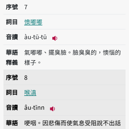
序號7懊嘟嘟
序號
7
詞目
懊嘟嘟
音讀
àu-tū-tū
播放音讀àu-tū-tū
華語
氣嘟嘟、擺臭臉。臉臭臭的，懊惱的
釋義
樣子。
序號8喉滇
序號
8
詞目
喉滇
音讀
âu-tīnn
播放音讀âu-tīnn
華語
哽咽。因悲傷而使氣息受阻說不出話