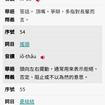
播放音讀ìn-uē
華語
答話。
頂嘴。爭辯，多指對長輩而
釋義
言。
序號54搖頭
序號
54
詞目
搖頭
音讀
iô-thâu
播放音讀iô-thâu
華語
頭向左右擺動，通常用來表示拒絕、
釋義
否定、阻止或不以為然的意思。
序號55憂結結
序號
55
詞目
憂結結