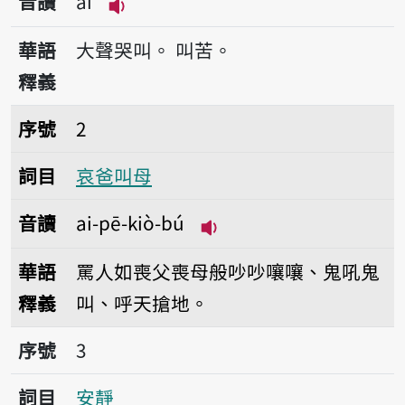
音讀
ai
播放音讀ai
華語
大聲哭叫。
叫苦。
釋義
序號2哀爸叫母
序號
2
詞目
哀爸叫母
音讀
ai-pē-kiò-bú
播放音讀ai-pē-kiò-bú
華語
罵人如喪父喪母般吵吵嚷嚷、鬼吼鬼
釋義
叫、呼天搶地。
序號3安靜
序號
3
詞目
安靜