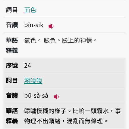
詞目
面色
音讀
bīn-sik
播放音讀bīn-sik
華語
氣色。
臉色。臉上的神情。
釋義
序號24霧嗄嗄
序號
24
詞目
霧嗄嗄
音讀
bū-sà-sà
播放音讀bū-sà-sà
華語
矇矓模糊的樣子。比喻一頭霧水，事
釋義
物理不出頭緒，混亂而無條理。