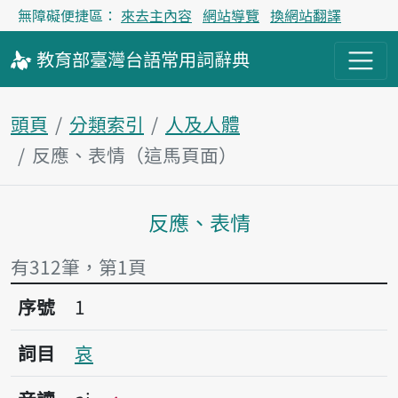
無障礙便捷區：
來去主內容
網站導覽
換網站翻譯
教育部
臺灣台語
常用詞
辭典
頭頁
分類索引
人及人體
反應、表情（這馬頁面）
反應、表情
主內容區
有312筆，第1頁
序號1哀
序號
1
詞目
哀