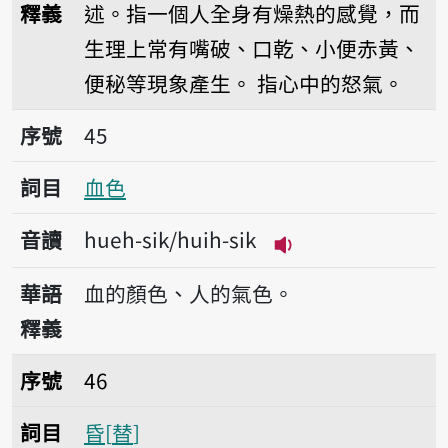
釋義
述。指一個人全身有燥熱的感覺，而
生理上常有嘴破、口乾、小便赤黃、
便秘等現象產生。
指心中的怒氣。
序號45血色
序號
45
詞目
血色
音讀
hueh-sik/huih-sik
播放音讀hueh-sik/h
華語
血的顏色、人的氣色。
釋義
序號46昏
序號
46
詞目
昏
替