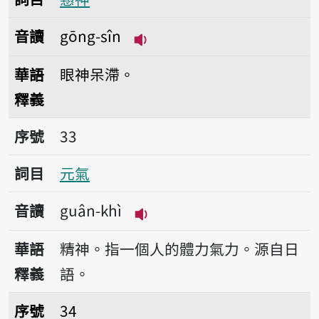
音讀
gōng-sîn
播放音讀gōng-sîn
華語
眼神呆滯。
釋義
序號33元氣
序號
33
詞目
元氣
音讀
guân-khì
播放音讀guân-khì
華語
精神。指一個人的體力氣力。源自日
釋義
語。
序號34哈唏
序號
34