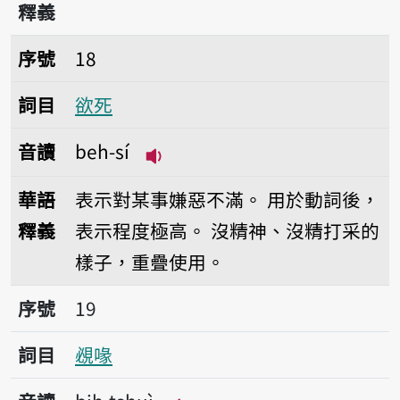
釋義
序號18欲死
序號
18
詞目
欲死
音讀
beh-sí
播放音讀beh-sí
華語
表示對某事嫌惡不滿。
用於動詞後，
釋義
表示程度極高。
沒精神、沒精打采的
樣子，重疊使用。
序號19覕喙
序號
19
詞目
覕喙