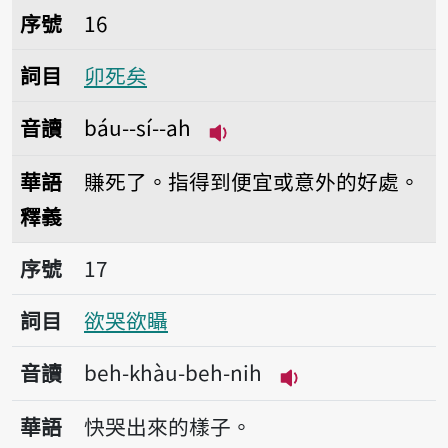
序號16卯死矣
序號
16
詞目
卯死矣
音讀
báu--sí--ah
播放音讀báu--sí--ah
華語
賺死了。指得到便宜或意外的好處。
釋義
序號17欲哭欲𥍉
序號
17
詞目
欲哭欲𥍉
音讀
beh-khàu-beh-nih
播放音讀beh-khàu
華語
快哭出來的樣子。