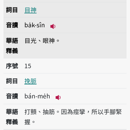
詞目
目神
音讀
ba̍k-sîn
播放音讀ba̍k-sîn
華語
目光、眼神。
釋義
序號15挽脈
序號
15
詞目
挽脈
音讀
bán-me̍h
播放音讀bán-me̍h
華語
打顫、抽筋。因為痙攣，所以手腳緊
釋義
握。