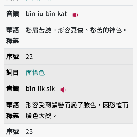
音讀
bīn-iu-bīn-kat
播放音讀bīn-iu-bīn-ka
華語
愁眉苦臉。形容憂傷、愁苦的神色。
釋義
序號22面慄色
序號
22
詞目
面慄色
音讀
bīn-lik-sik
播放音讀bīn-lik-sik
華語
形容受到驚嚇而變了臉色，因恐懼而
釋義
臉色大變。
序號23面色
序號
23