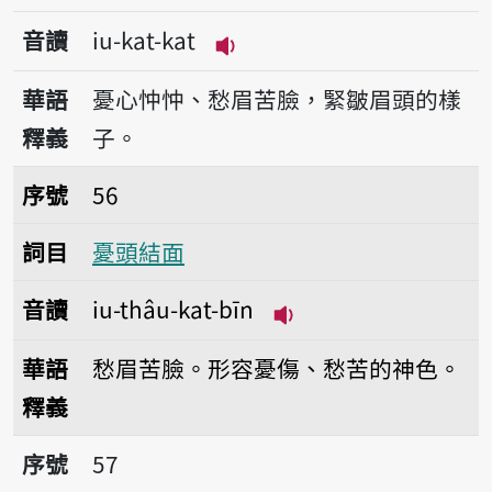
音讀
iu-kat-kat
播放音讀iu-kat-kat
華語
憂心忡忡、愁眉苦臉，緊皺眉頭的樣
釋義
子。
序號56憂頭結面
序號
56
詞目
憂頭結面
音讀
iu-thâu-kat-bīn
播放音讀iu-thâu-kat-
華語
愁眉苦臉。形容憂傷、愁苦的神色。
釋義
序號57憂頭苦面
序號
57