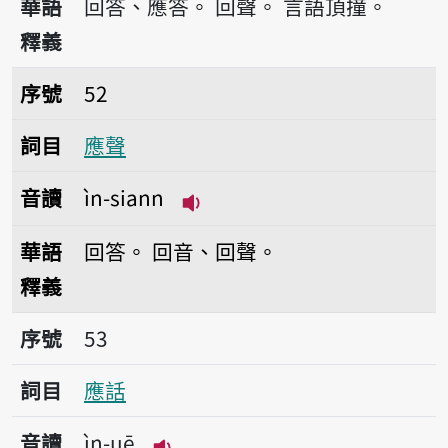
華語
回答、應答。
回聲。
言語頂撞。
釋義
序號52應聲
序號
52
詞目
應聲
音讀
ìn-siann
播放音讀ìn-siann
華語
回答。
回音、回聲。
釋義
序號53應話
序號
53
詞目
應話
音讀
ìn-uē