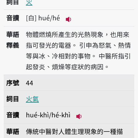
詞目
火
音讀
白
hué/hé
播放音讀hué/hé
華語
物體燃燒所產生的光熱現象，也用來
釋義
指可發光的電器。
引申為怒氣、熱情
等與冰、冷相對的事物。
中醫所指引
起發炎、煩燥等症狀的病因。
序號44火氣
序號
44
詞目
火氣
音讀
hué-khì/hé-khì
播放音讀hué-khì/hé-
華語
傳統中醫對人體生理現象的一種描