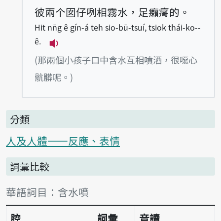
彼兩个囡仔咧相霧水，足癩𰣻的。
Hit nn̄g ê gín-á teh sio-bū-tsuí, tsiok thái-ko--
ê.
播放例句Hit nn̄g ê gín-á teh sio-bū-tsu
(那兩個小孩子口中含水互相噴洒，很噁心
骯髒呢。)
分類
人及人體——反應、表情
詞彙比較
詞彙比較表
華語詞目：含水噴
腔
詞彙
音讀