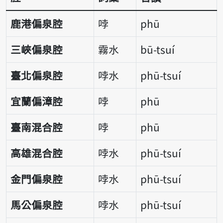
鹿港偏泉腔
哱
phū
三峽偏泉腔
霧水
bū-tsuí
臺北偏泉腔
哱水
phū-tsuí
宜蘭偏漳腔
哱
phū
臺南混合腔
哱
phū
高雄混合腔
哱水
phū-tsuí
金門偏泉腔
哱水
phū-tsuí
馬公偏泉腔
哱水
phū-tsuí