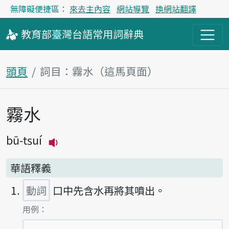
無障礙便捷區：
來去主內容
網站導覽
換網站翻譯
教育部
臺灣台語
常用詞
辭典
頭頁
詞目：霧水（這馬頁面）
霧水
主內容區
bū-tsuí
播放主音讀bū-tsuí
華語釋義
動詞
口中先含水再將其噴出。
第1項釋義的
用例：