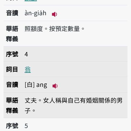
音讀
àn-gia̍h
播放音讀àn-gia̍h
華語
照額度。按預定數量。
釋義
序號4翁
序號
4
詞目
翁
音讀
白
ang
播放音讀ang
華語
丈夫。女人稱與自己有婚姻關係的男
釋義
子。
序號5後尾門
序號
5