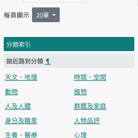
每頁顯示
20筆
分類索引
拋近路到分類
¶
天文、地理
時間、空間
動物
植物
人及人體
群體及家庭
身分及職業
人物品評
生養、醫療
心理