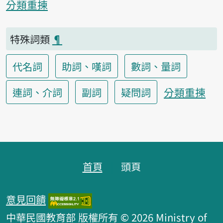
分類重揀
特殊詞類
¶
代名詞
助詞、嘆詞
數詞、量詞
分類重揀
連詞、介詞
副詞
疑問詞
頁跤區
首頁
頭頁
意見回饋
中華民國教育部 版權所有 © 2026 Ministry of