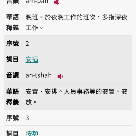
音讀
àm-pan
播放音讀àm-pan
華語
晚班。於夜晚工作的班次，多指深夜
釋義
工作。
序號2安插
序號
2
詞目
安插
音讀
an-tshah
播放音讀an-tshah
華語
安置、安排。人員事務等的安置、安
釋義
放。
序號3按額
序號
3
詞目
按額