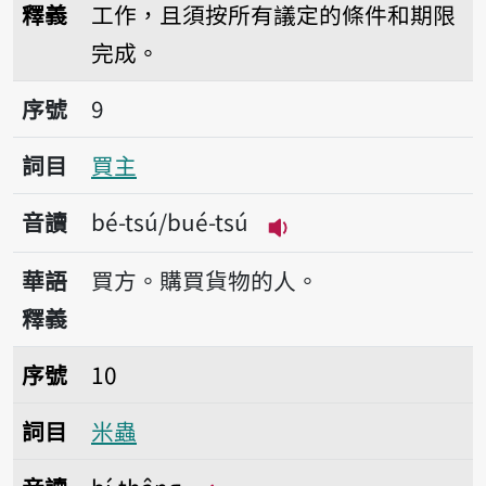
釋義
工作，且須按所有議定的條件和期限
完成。
序號9買主
序號
9
詞目
買主
音讀
bé-tsú/bué-tsú
播放音讀bé-tsú/bué-
華語
買方。購買貨物的人。
釋義
序號10米蟲
序號
10
詞目
米蟲