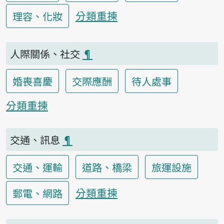
分類重揀
理容、化妝
人際關係、社交
¶
婚喪喜慶
交際應酬
待人處事
分類重揀
交通、訊息
¶
交通、運輸
道路、橋梁
旅運設施
分類重揀
郵電、網路