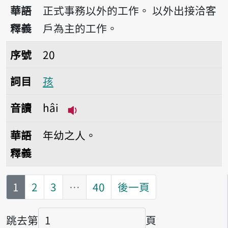
播放音讀guā-bū
華語
正式事務以外的工作。
以外出接洽客
釋義
戶為主的工作。
序號20孩
序號
20
詞目
孩
音讀
hâi
播放音讀hâi
華語
年幼之人。
釋義
第
頁
1
2
3
…
40
後一頁
跳去第
頁
頁碼