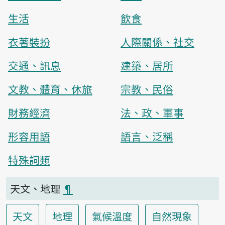
生活
飲食
衣著裝扮
人際關係、社交
交通、訊息
建築、居所
文教、體育、休旅
宗教、民俗
財務經濟
法、政、軍事
形容用語
語言、泛稱
特殊詞類
天文、地理
¶
天文
地理
氣候溫度
自然現象