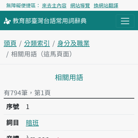
無障礙便捷區：
來去主內容
網站導覽
換網站翻譯
教育部
臺灣台語
常用詞
辭典
頭頁
分類索引
身分及職業
相關用語（這馬頁面）
相關用語
主內容區
有794筆，第1頁
序號1暗班
序號
1
詞目
暗班