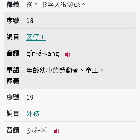
釋義
務。
形容人很勞碌。
序號18囡仔工
序號
18
詞目
囡仔工
音讀
gín-á-kang
播放音讀gín-á-kang
華語
年齡幼小的勞動者、童工。
釋義
序號19外務
序號
19
詞目
外務
音讀
guā-bū