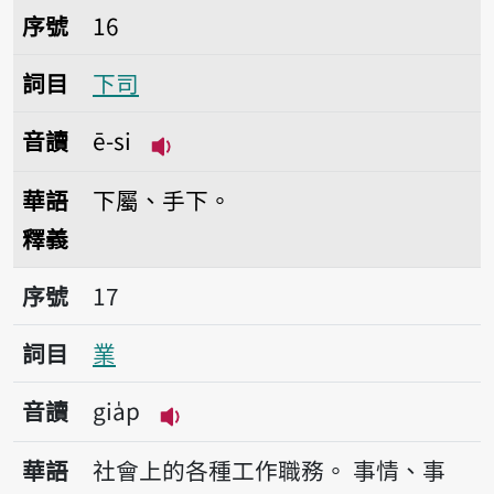
序號16下司
序號
16
詞目
下司
音讀
ē-si
播放音讀ē-si
華語
下屬、手下。
釋義
序號17業
序號
17
詞目
業
音讀
gia̍p
播放音讀gia̍p
華語
社會上的各種工作職務。
事情、事