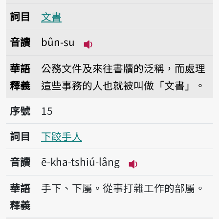
詞目
文書
音讀
bûn-su
播放音讀bûn-su
華語
公務文件及來往書牘的泛稱，而處理
釋義
這些事務的人也就被叫做「文書」。
序號15下跤手人
序號
15
詞目
下跤手人
音讀
ē-kha-tshiú-lâng
播放音讀ē-kha-tshiú
華語
手下、下屬。從事打雜工作的部屬。
釋義