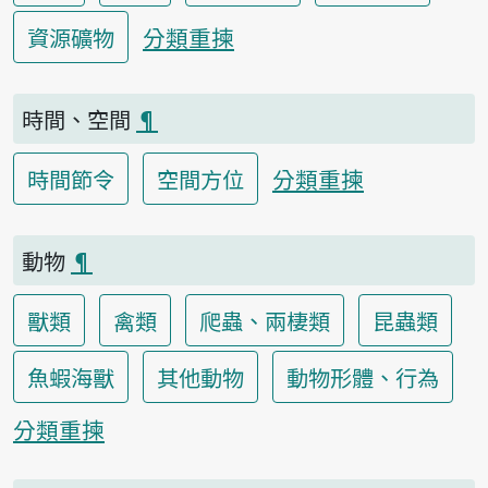
分類重揀
資源礦物
時間、空間
¶
分類重揀
時間節令
空間方位
動物
¶
獸類
禽類
爬蟲、兩棲類
昆蟲類
魚蝦海獸
其他動物
動物形體、行為
分類重揀