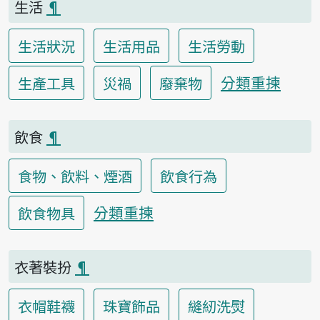
生活
¶
生活狀況
生活用品
生活勞動
分類重揀
生產工具
災禍
廢棄物
飲食
¶
食物、飲料、煙酒
飲食行為
分類重揀
飲食物具
衣著裝扮
¶
衣帽鞋襪
珠寶飾品
縫紉洗熨