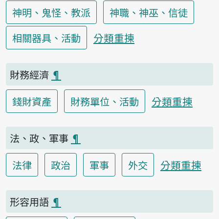
神明、鬼怪、教派
神職、神巫、信徒
分類重揀
相關器具、活動
財務經濟
¶
分類重揀
錢財資產
財務單位、活動
法、政、軍事
¶
分類重揀
法律
政治
軍事
外交
形容用語
¶