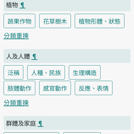
植物
¶
蔬果作物
花草樹木
植物形體、狀態
分類重揀
人及人體
¶
泛稱
人種、民族
生理構造
肢體動作
感官動作
反應、表情
分類重揀
群體及家庭
¶