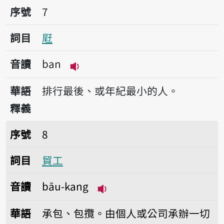
序號7屘
序號
7
詞目
屘
音讀
ban
播放音讀ban
華語
排行最後、或年紀最小的人。
釋義
序號8貿工
序號
8
詞目
貿工
音讀
bāu-kang
播放音讀bāu-kang
華語
承包、包攬。由個人或公司承辦一切