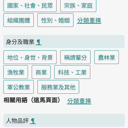
國家、社會、民眾
宗族、家庭
分類重揀
組織團體
性別、婚姻
身分及職業
¶
地位、身世、背景
稱謂輩分
農林業
漁牧業
商業
科技、工業
軍公教業
服務業及其他
相關用語（這馬頁面）
分類重揀
人物品評
¶