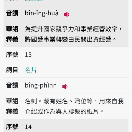
音讀
bîn-îng-huà
播放音讀bîn-îng-huà
華語
為提升國家競爭力和事業經營效率，
釋義
將國營事業轉變由民間出資經營。
序號13名片
序號
13
詞目
名片
音讀
bîng-phìnn
播放音讀bîng-phìnn
華語
名刺。載有姓名、職位等，用來自我
釋義
介紹或作為與人聯繫的紙片。
序號14文書
序號
14