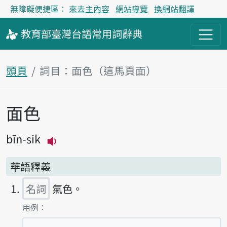
無障礙便捷區：
來去主內容
網站導覽
換網站翻譯
教育部
臺灣台語
常用詞
辭典
頭頁
詞目：面色（這馬頁面）
面色
主內容區
bīn-sik
播放主音讀bīn-sik
華語釋義
名詞
氣色。
第1項釋義的
用例：