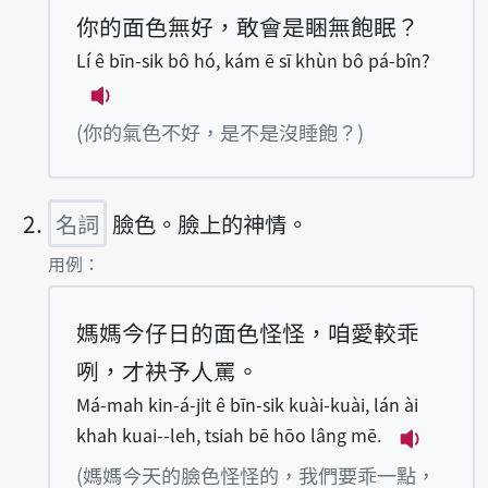
你的面色無好，敢會是睏無飽眠？
Lí ê bīn-sik bô hó, kám ē sī khùn bô pá-bîn?
播放例句Lí ê bīn-sik bô hó, kám ē sī k
(你的氣色不好，是不是沒睡飽？)
名詞
臉色。臉上的神情。
第2項釋義的
用例：
媽媽今仔日的面色怪怪，咱愛較乖
咧，才袂予人罵。
Má-mah kin-á-ji̍t ê bīn-sik kuài-kuài, lán ài
khah kuai--leh, tsiah bē hōo lâng mē.
播放例句Má-
(媽媽今天的臉色怪怪的，我們要乖一點，