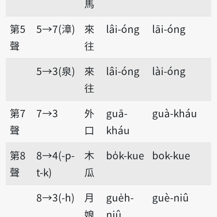
馬
第5
5→7(漳)
來
lâi-óng
lāi-óng
聲
往
5→3(泉)
來
lâi-óng
lài-óng
往
第7
7→3
外
guā-
guà-kháu
聲
口
kháu
第8
8→4(-p-
木
bo̍k-kue
bok-kue
聲
t-k)
瓜
8→3(-h)
月
gue̍h-
guè-niû
娘
niû