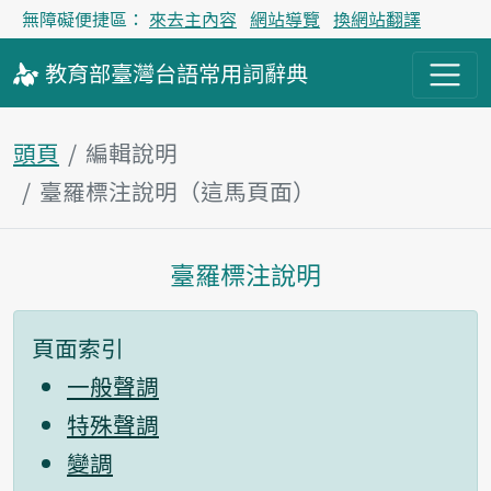
無障礙便捷區：
來去主內容
網站導覽
換網站翻譯
教育部
臺灣台語
常用詞
辭典
頭頁
編輯說明
臺羅標注說明（這馬頁面）
臺羅標注說明
主內容區
頁面索引
一般聲調
特殊聲調
變調