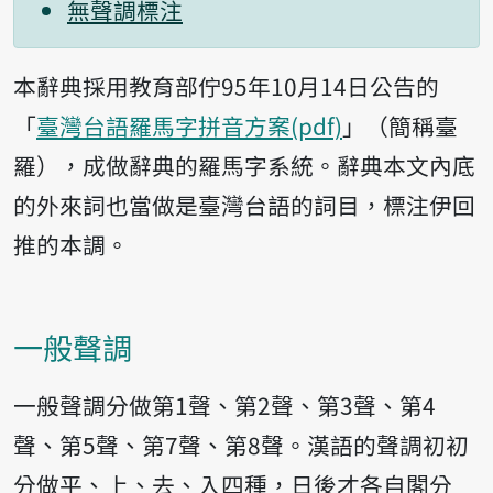
無聲調標注
本辭典採用教育部佇95年10月14日公告的
「
臺灣台語羅馬字拼音方案(pdf)
」（簡稱臺
羅），成做辭典的羅馬字系統。辭典本文內底
的外來詞也當做是臺灣台語的詞目，標注伊回
推的本調。
一般聲調
一般聲調分做第1聲、第2聲、第3聲、第4
聲、第5聲、第7聲、第8聲。漢語的聲調初初
分做平、上、去、入四種，日後才各自閣分