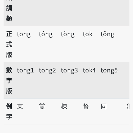
調
類
正
tong
tóng
tòng
tok
tông
式
版
數
tong1
tong2
tong3
tok4
tong5
字
版
例
東
黨
棟
督
同
（
字