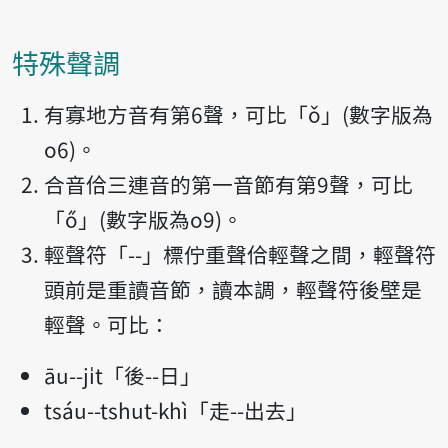
特殊聲調
有寡地方音有第6聲，可比「ǒ」(數字版為
o6)。
合音佮三連音的第一音節有第9聲，可比
「ő」(數字版為o9)。
輕聲符「--」標佇重聲佮輕聲之間，輕聲符
頭前是重讀音節，讀本調，輕聲符後壁是
輕聲。可比：
āu--ji̍t「後--日」
tsáu--tshut-khì「走--出去」