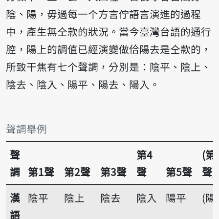
陰、陽，毋過每一个方言佇語言演進的過程
中，產生無仝款的狀況。當今臺灣台語的通行
腔，陽上的調值已經演變做佮陽去是仝款的，
所致干焦有七个聲調，分別是：陰平、陰上、
陰去、陰入、陽平、陽去、陽入。
聲調舉例
聲
第4
(第
調
第1聲
第2聲
第3聲
聲
第5聲
聲)
漢
陰平
陰上
陰去
陰入
陽平
(陽
語