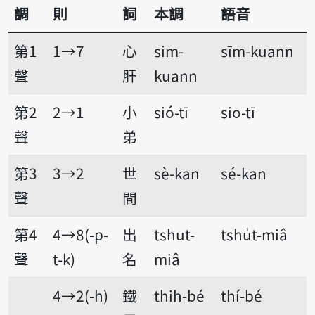
調
則
詞
本調
語音
第1
1→7
心
sim-
sīm-kuann
聲
肝
kuann
第2
2→1
小
sió-tī
sio-tī
聲
弟
第3
3→2
世
sè-kan
sé-kan
聲
間
第4
4→8(-p-
出
tshut-
tshu̍t-miâ
聲
t-k)
名
miâ
4→2(-h)
鐵
thih-bé
thí-bé