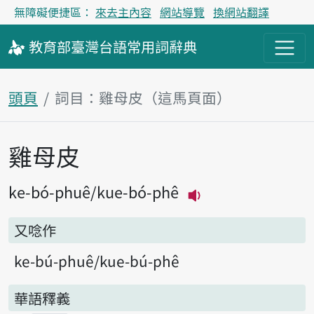
無障礙便捷區：
來去主內容
網站導覽
換網站翻譯
教育部
臺灣台語
常用詞
辭典
頭頁
詞目：雞母皮（這馬頁面）
雞母皮
主內容區
ke-bó-phuê
kue-bó-phê
播放主音讀ke-bó-
又唸作
ke-bú-phuê
kue-bú-phê
華語釋義