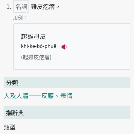
名詞
雞皮疙瘩。
第1項釋義的
用例：
起雞母皮
khí-ke-bó-phuê
播放例句khí-ke-bó-phuê
(起雞皮疙瘩)
分類
人及人體——反應、表情
揣辭典
類型