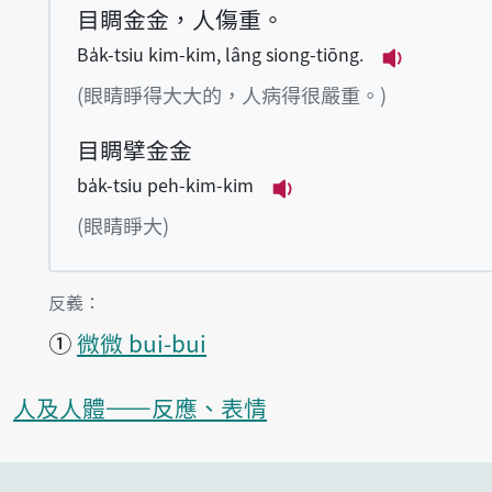
目睭金金，人傷重。
Ba̍k-tsiu kim-kim, lâng siong-tiōng.
播放例句Ba̍k
(眼睛睜得大大的，人病得很嚴重。)
目睭擘金金
ba̍k-tsiu peh-kim-kim
播放例句ba̍k-tsiu pe
(眼睛睜大)
第1項釋義的
反義：
①
微微 bui-bui
人及人體——反應、表情