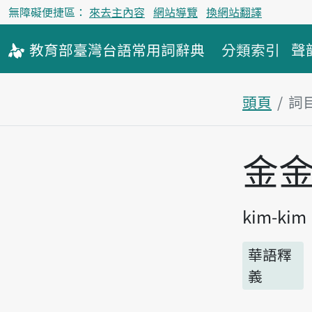
無障礙便捷區：
來去主內容
網站導覽
換網站翻譯
教育部
臺灣台語
常用詞
辭典
分類索引
聲
頭頁
詞
主內容區
金
kim-kim
華語釋
義