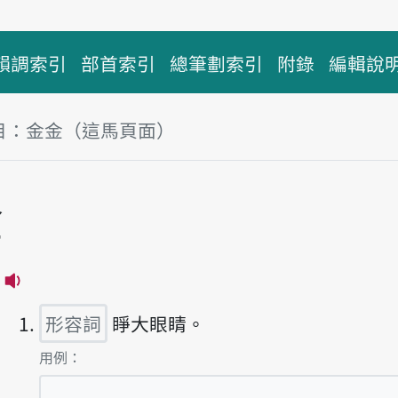
韻調索引
部首索引
總筆劃索引
附錄
編輯說
目：金金（這馬頁面）
金
播放主音讀kim-kim
形容詞
睜大眼睛。
第1項釋義的
用例：