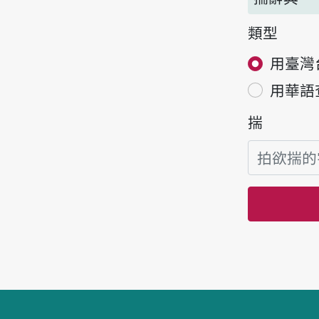
類型
用臺灣
用華語
揣
頁跤區