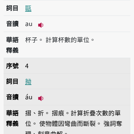
詞目
甌
音讀
au
播放音讀au
華語
杯子。
計算杯數的單位。
釋義
序號4拗
序號
4
詞目
拗
音讀
áu
播放音讀áu
華語
摺、折。
摺痕。計算折疊次數的單
釋義
位。
使物體因彎曲而斷裂。
強詞奪
理、刻意曲解。