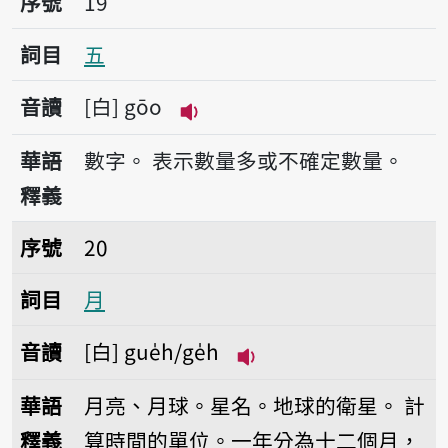
序號
19
詞目
五
音讀
白
gōo
播放音讀gōo
華語
數字。
表示數量多或不確定數量。
釋義
序號20月
序號
20
詞目
月
音讀
白
gue̍h/ge̍h
播放音讀gue̍h/ge̍h
華語
月亮、月球。星名。地球的衛星。
計
釋義
算時間的單位。一年分為十二個月，