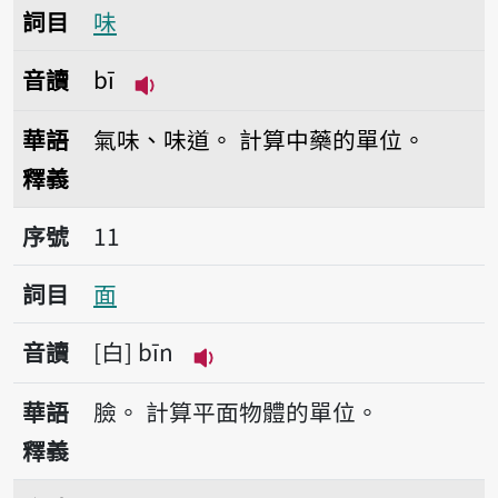
詞目
味
音讀
bī
播放音讀bī
華語
氣味、味道。
計算中藥的單位。
釋義
序號11面
序號
11
詞目
面
音讀
白
bīn
播放音讀bīn
華語
臉。
計算平面物體的單位。
釋義