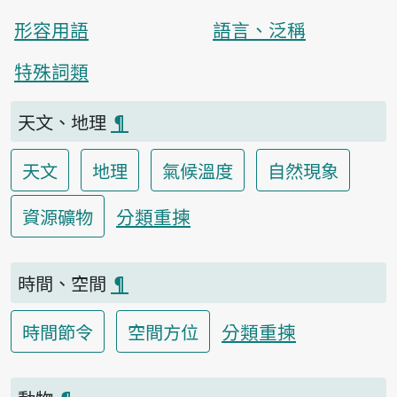
形容用語
語言、泛稱
特殊詞類
天文、地理
¶
天文
地理
氣候溫度
自然現象
分類重揀
資源礦物
時間、空間
¶
分類重揀
時間節令
空間方位