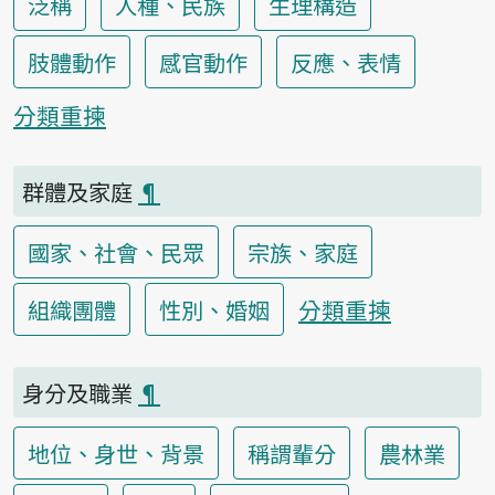
泛稱
人種、民族
生理構造
肢體動作
感官動作
反應、表情
分類重揀
群體及家庭
¶
國家、社會、民眾
宗族、家庭
分類重揀
組織團體
性別、婚姻
身分及職業
¶
地位、身世、背景
稱謂輩分
農林業