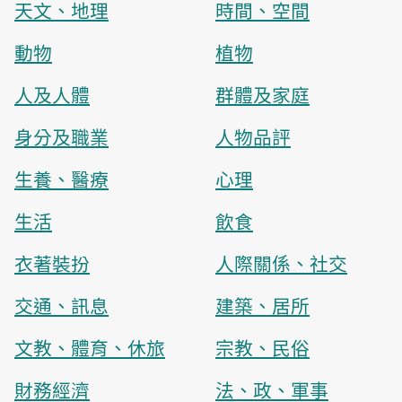
天文、地理
時間、空間
動物
植物
人及人體
群體及家庭
身分及職業
人物品評
生養、醫療
心理
生活
飲食
衣著裝扮
人際關係、社交
交通、訊息
建築、居所
文教、體育、休旅
宗教、民俗
財務經濟
法、政、軍事