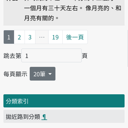
一個月有三十天左右。
像月亮的、和
月亮有關的。
第
頁
1
2
3
…
19
後一頁
跳去第
頁
頁碼
每頁顯示
20筆
分類索引
拋近路到分類
¶