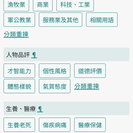
漁牧業
商業
科技、工業
軍公教業
服務業及其他
相關用語
分類重揀
人物品評
¶
才智能力
個性風格
道德評價
分類重揀
體態樣貌
氣質態度
生養、醫療
¶
生養老死
傷疾病痛
醫療保健