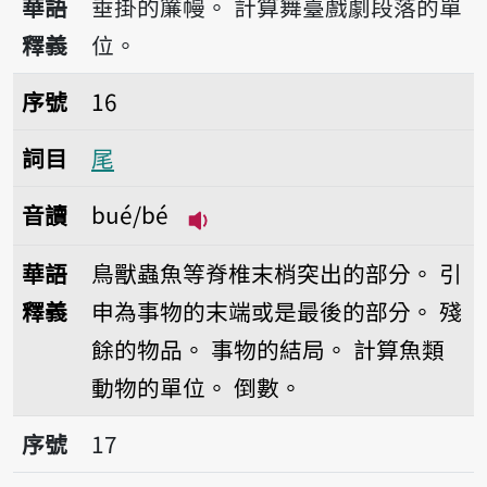
華語
垂掛的簾幔。
計算舞臺戲劇段落的單
釋義
位。
序號16尾
序號
16
詞目
尾
音讀
bué/bé
播放音讀bué/bé
華語
鳥獸蟲魚等脊椎末梢突出的部分。
引
釋義
申為事物的末端或是最後的部分。
殘
餘的物品。
事物的結局。
計算魚類
動物的單位。
倒數。
序號17个
序號
17