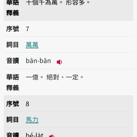
華語
十個千為萬。
形容多。
釋義
序號7萬萬
序號
7
詞目
萬萬
音讀
bān-bān
播放音讀bān-bān
華語
一億。
絕對、一定。
釋義
序號8馬力
序號
8
詞目
馬力
音讀
bé-la̍t