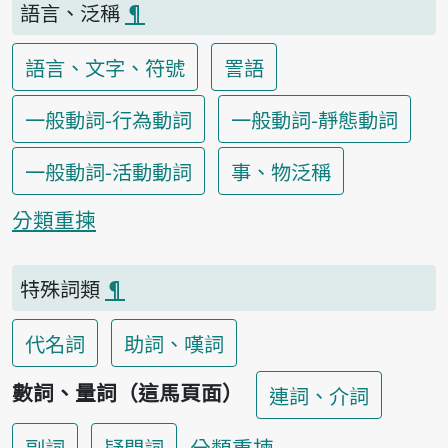
語言、泛稱
¶
語言、文字、符號
詈語
一般動詞-行為動詞
一般動詞-靜態動詞
一般動詞-活動動詞
事、物泛稱
分類重揀
特殊詞類
¶
代名詞
助詞、嘆詞
數詞、量詞（這馬頁面）
連詞、介詞
分類重揀
副詞
疑問詞