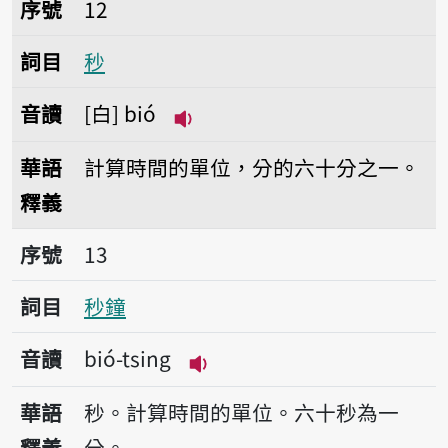
序號12秒
序號
12
詞目
秒
音讀
白
bió
播放音讀bió
華語
計算時間的單位，分的六十分之一。
釋義
序號13秒鐘
序號
13
詞目
秒鐘
音讀
bió-tsing
播放音讀bió-tsing
華語
秒。計算時間的單位。六十秒為一
釋義
分。