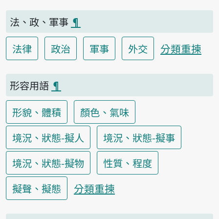
法、政、軍事
¶
分類重揀
法律
政治
軍事
外交
形容用語
¶
形貌、體積
顏色、氣味
境況、狀態-擬人
境況、狀態-擬事
境況、狀態-擬物
性質、程度
分類重揀
擬聲、擬態