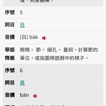
序號5目
序號
5
詞目
目
音讀
白
ba̍k
播放音讀ba̍k
華語
眼睛。
節。
細孔。
量詞。計算節的
釋義
單位，或指圍棋遊戲中的棋子。
序號6萬
序號
6
詞目
萬
音讀
bān
播放音讀bān