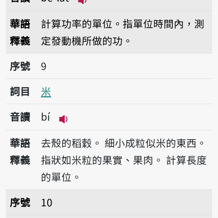
播放音讀bé-la̍t
華語
計算功率的單位。指單位時間內，測
釋義
定發動機所做的功。
序號9米
序號
9
詞目
米
音讀
bí
播放音讀bí
華語
去殼的稻穀。
細小成粒似米的東西。
釋義
指狀如米粒的果實、果肉。
計算長度
的單位。
序號10味
序號
10