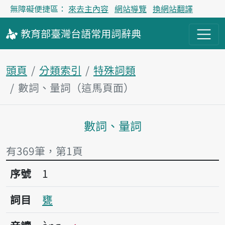
無障礙便捷區：
來去主內容
網站導覽
換網站翻譯
教育部
臺灣台語
常用詞
辭典
頭頁
分類索引
特殊詞類
數詞、量詞（這馬頁面）
數詞、量詞
主內容區
有369筆，第1頁
序號1甕
序號
1
詞目
甕