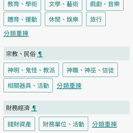
教育、學術
文學、藝術
戲劇、音樂
體育、運動
休閒、娛樂
旅行
分類重揀
宗教、民俗
¶
神明、鬼怪、教派
神職、神巫、信徒
分類重揀
相關器具、活動
財務經濟
¶
分類重揀
錢財資產
財務單位、活動