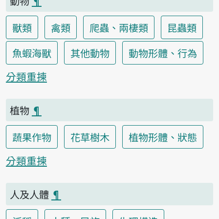
動物
¶
獸類
禽類
爬蟲、兩棲類
昆蟲類
魚蝦海獸
其他動物
動物形體、行為
分類重揀
植物
¶
蔬果作物
花草樹木
植物形體、狀態
分類重揀
人及人體
¶