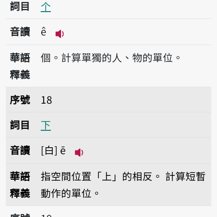
詞目
个
音讀
ê
播放音讀ê
華語
個。計算單獨的人、物的單位。
釋義
序號18下
序號
18
詞目
下
音讀
白
ē
播放音讀ē
華語
指空間位置「上」的相反。
計算短暫
釋義
動作的單位。
序號19五