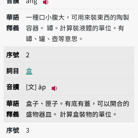
音讀
àng
播放音讀àng
華語
一種口小腹大，可用來裝東西的陶製
釋義
容器。
罈。計算裝液體的單位。有
罈、罐、壺等意思。
序號2盒
序號
2
詞目
盒
音讀
文
a̍p
播放音讀a̍p
華語
盒子、匣子。有底有蓋，可以開合的
釋義
盛物器皿。
計算盒裝物的單位。
序號3甌
序號
3