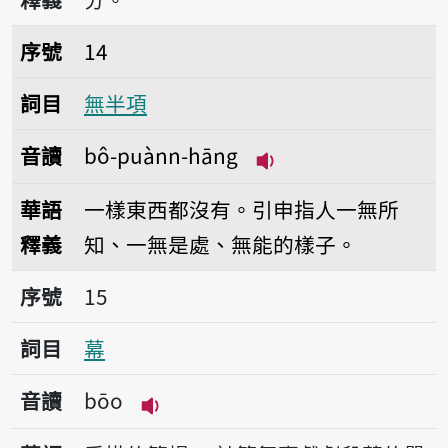
序號14無半項
序號
14
詞目
無半項
音讀
bô-puànn-hāng
播放音讀bô-puànn-
華語
一樣東西都沒有。引申指人一無所
釋義
知、一無是處、無能的樣子。
序號15幕
序號
15
詞目
幕
音讀
bōo
播放音讀bōo