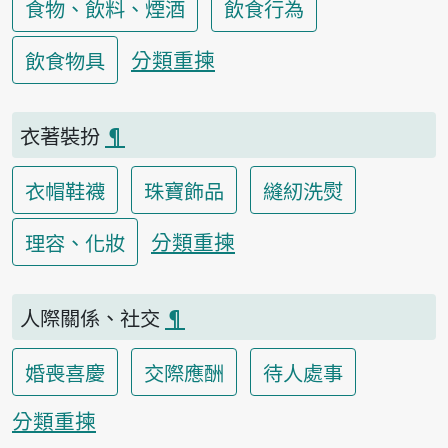
食物、飲料、煙酒
飲食行為
分類重揀
飲食物具
衣著裝扮
¶
衣帽鞋襪
珠寶飾品
縫紉洗熨
分類重揀
理容、化妝
人際關係、社交
¶
婚喪喜慶
交際應酬
待人處事
分類重揀