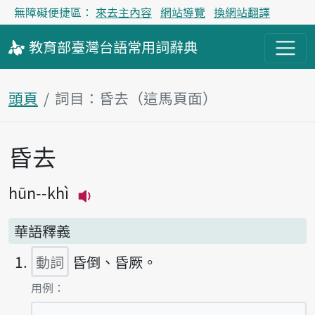
無障礙便捷區：
來去主內容
網站導覽
換網站翻譯
教育部
臺灣台語
常用詞
辭典
頭頁
詞目：昏去（這馬頁面）
昏去
主內容區
hūn--khì
播放主音讀hūn--khì
華語釋義
動詞
昏倒、昏厥。
第1項釋義的
用例：