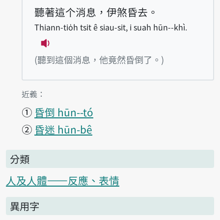
聽著這个消息，伊煞昏去。
Thiann-tio̍h tsit ê siau-sit, i suah hūn--khì.
播放例句Thiann-tio̍h tsit ê siau-sit, i s
(聽到這個消息，他竟然昏倒了。)
第1項釋義的
近義：
①
昏倒 hūn--tó
②
昏迷 hūn-bê
分類
人及人體——反應、表情
異用字