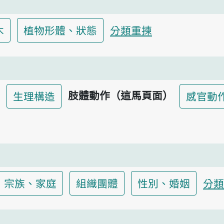
木
植物形體、狀態
分類重揀
肢體動作（這馬頁面）
生理構造
感官動
宗族、家庭
組織團體
性別、婚姻
分類