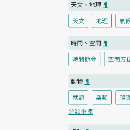
天文、地理
¶
天文
地理
氣
時間、空間
¶
時間節令
空間方
動物
¶
獸類
禽類
爬
分類重揀