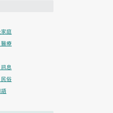
及家庭
、醫療
、訊息
、民俗
用語