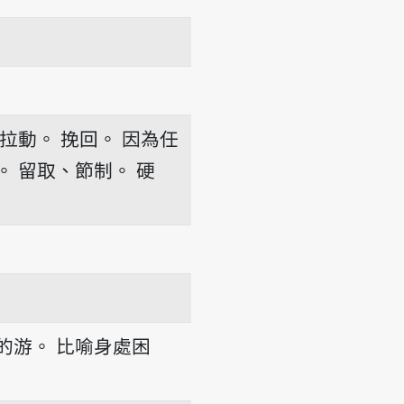
拉動。
挽回。
因為任
。
留取、節制。
硬
的游。
比喻身處困