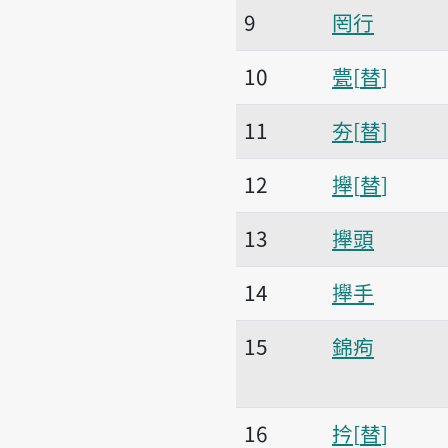
9
罔行
10
甍
替
11
夯
替
12
攑
替
13
攑頭
14
攑手
15
錦痀
16
扲
替