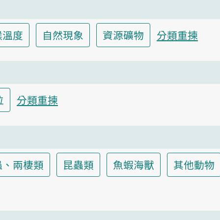
候溫度
自然現象
資源礦物
分類重揀
位
分類重揀
蟲、兩棲類
昆蟲類
魚蝦海獸
其他動物