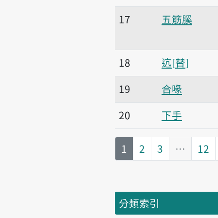
17
五筋膎
18
迒
替
19
合喙
20
下手
第
頁
1
2
3
…
12
分類索引