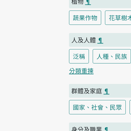
植物
¶
蔬果作物
花草樹
人及人體
¶
泛稱
人種、民族
分類重揀
群體及家庭
¶
國家、社會、民眾
身分及職業
¶