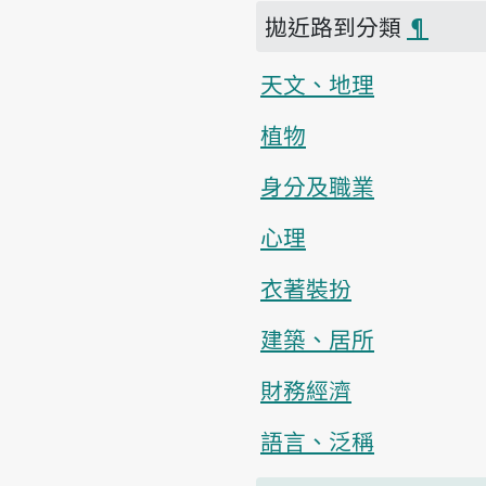
拋近路到分類
¶
天文、地理
植物
身分及職業
心理
衣著裝扮
建築、居所
財務經濟
語言、泛稱