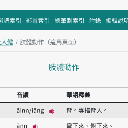
韻調索引
部首索引
總筆劃索引
附錄
編輯說
及人體
肢體動作（這馬頁面）
主內容區
肢體動作
音讀
華語釋義
āinn/iāng
背。專指背人。
播放音讀āinn/iāng
ànn
彎下來、俯下來。