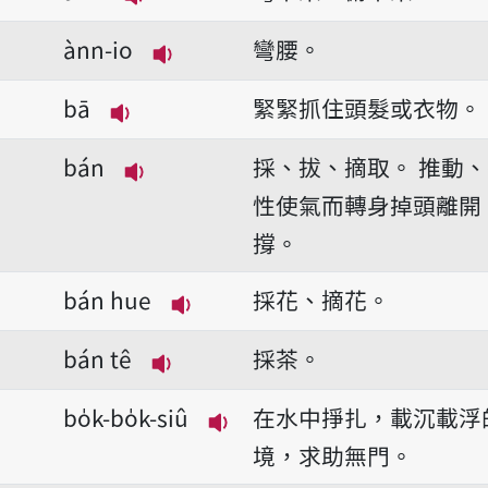
播放音讀ànn
ànn-io
彎腰。
播放音讀ànn-io
bā
緊緊抓住頭髮或衣物。
播放音讀bā
bán
採、拔、摘取。
推動、
播放音讀bán
性使氣而轉身掉頭離開
撐。
bán hue
採花、摘花。
播放音讀bán hue
bán tê
採茶。
播放音讀bán tê
bo̍k-bo̍k-siû
在水中掙扎，載沉載浮
播放音讀bo̍k-bo̍k-siû
境，求助無門。