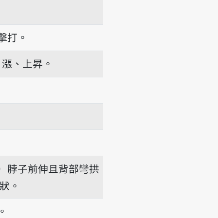
擊打。
漲、上昇。
）脖子前伸且背部彎拱
狀。
。