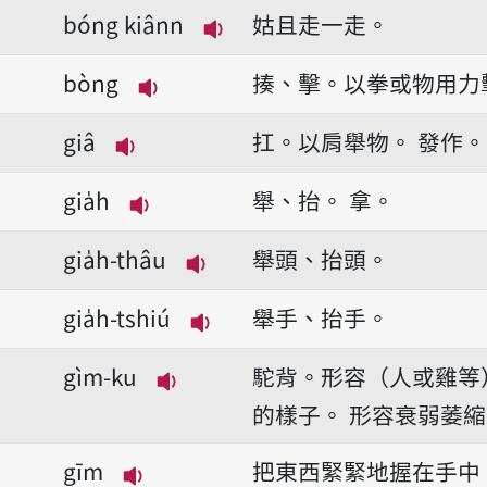
bóng kiânn
姑且走一走。
播放音讀bóng kiânn
bòng
揍、擊。以拳或物用力
播放音讀bòng
giâ
扛。以肩舉物。
發作。
播放音讀giâ
gia̍h
舉、抬。
拿。
播放音讀gia̍h
gia̍h-thâu
舉頭、抬頭。
播放音讀gia̍h-thâu
gia̍h-tshiú
舉手、抬手。
播放音讀gia̍h-tshiú
gìm-ku
駝背。形容（人或雞等
播放音讀gìm-ku
的樣子。
形容衰弱萎縮
gīm
把東西緊緊地握在手中