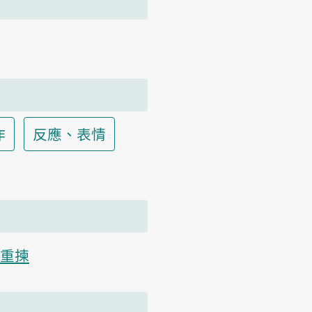
作
反應、表情
重揀