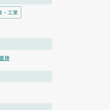
技、工業
重揀