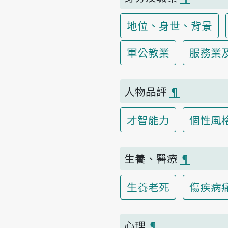
地位、身世、背景
軍公教業
服務業
人物品評
¶
才智能力
個性風
生養、醫療
¶
生養老死
傷疾病
心理
¶