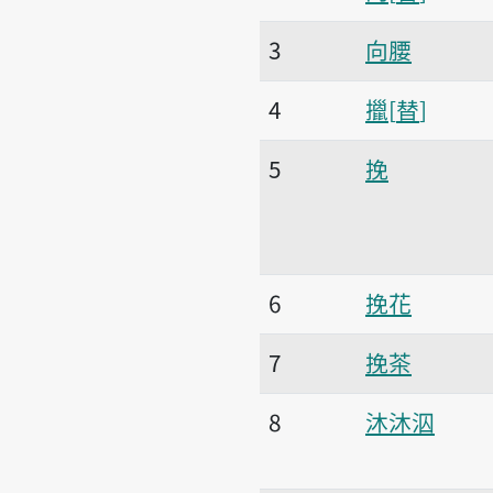
3
向腰
4
擸
替
5
挽
6
挽花
7
挽茶
8
沐沐泅