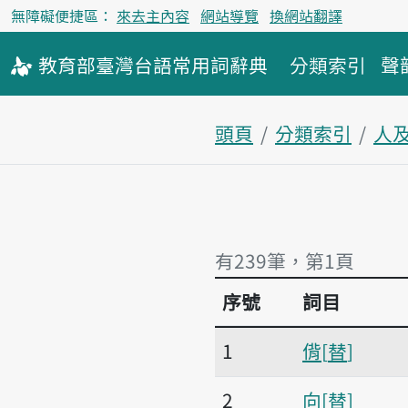
無障礙便捷區：
來去主內容
網站導覽
換網站翻譯
教育部
臺灣台語
常用詞
辭典
分類索引
聲
頭頁
分類索引
人
有239筆，第1頁
序號
詞目
有239筆，第1頁
1
偝
替
2
向
替