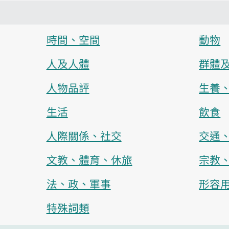
時間、空間
動物
人及人體
群體
人物品評
生養
生活
飲食
人際關係、社交
交通
文教、體育、休旅
宗教
法、政、軍事
形容
特殊詞類