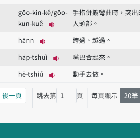
播放音讀gīm
gōo-kin-kê/gōo-
手指併攏彎曲時，突出
kun-kuê
人頭部。
播放音讀gōo-kin-kê/gōo-kun
hānn
跨過、越過。
播放音讀hānn
ha̍p-tshuì
嘴巴合起來。
播放音讀ha̍p-tshuì
hē-tshiú
動手去做。
播放音讀hē-tshiú
後一頁
跳去第
頁
每頁顯示
20筆
頁碼