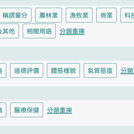
稱謂輩分
農林業
漁牧業
商業
科
及其他
相關用語
分類重揀
格
道德評價
體態樣貌
氣質態度
分類
痛
醫療保健
分類重揀