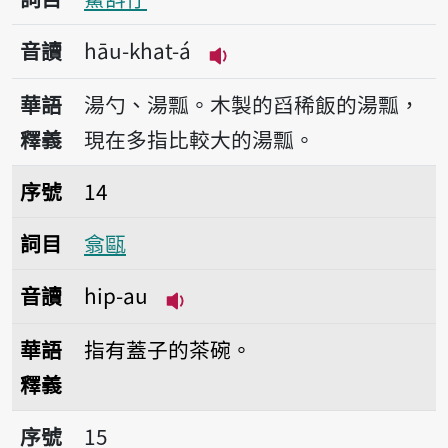
音讀
hāu-khat-á
播放音讀hāu-khat-á
華語
湯勺、湯瓢。木製的舀稀飯的湯瓢，
釋義
現在多指比較大的湯瓢。
序號14翕甌
序號
14
詞目
翕甌
音讀
hip-au
播放音讀hip-au
華語
指有蓋子的茶碗。
釋義
序號15拊
序號
15