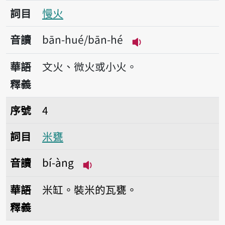
詞目
慢火
音讀
bān-hué/bān-hé
播放音讀bān-hué/b
華語
文火、微火或小火。
釋義
序號4米甕
序號
4
詞目
米甕
音讀
bí-àng
播放音讀bí-àng
華語
米缸。裝米的瓦甕。
釋義