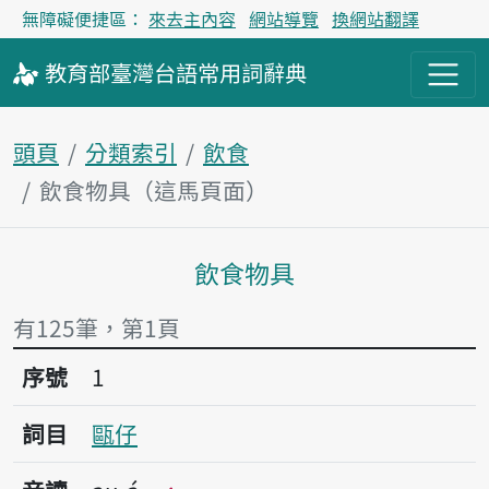
無障礙便捷區：
來去主內容
網站導覽
換網站翻譯
教育部
臺灣台語
常用詞
辭典
頭頁
分類索引
飲食
飲食物具（這馬頁面）
飲食物具
主內容區
有125筆，第1頁
序號1甌仔
序號
1
詞目
甌仔