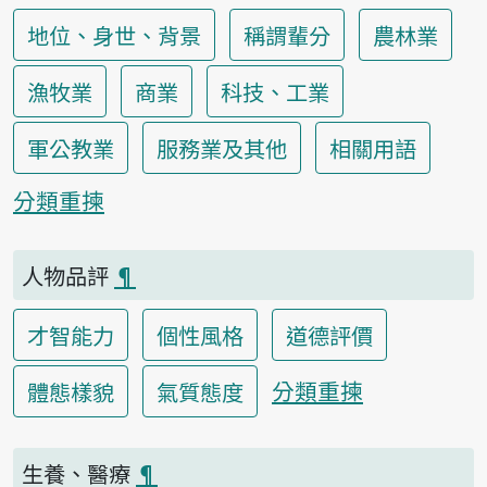
地位、身世、背景
稱謂輩分
農林業
漁牧業
商業
科技、工業
軍公教業
服務業及其他
相關用語
分類重揀
人物品評
¶
才智能力
個性風格
道德評價
分類重揀
體態樣貌
氣質態度
生養、醫療
¶