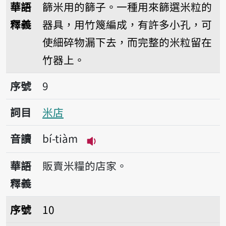
華語
篩米用的篩子。一種用來篩選米粒的
釋義
器具，用竹篾編成，有許多小孔，可
使細碎物漏下去，而完整的米粒留在
竹器上。
序號9米店
序號
9
詞目
米店
音讀
bí-tiàm
播放音讀bí-tiàm
華語
販賣米糧的店家。
釋義
序號10磨坩
序號
10