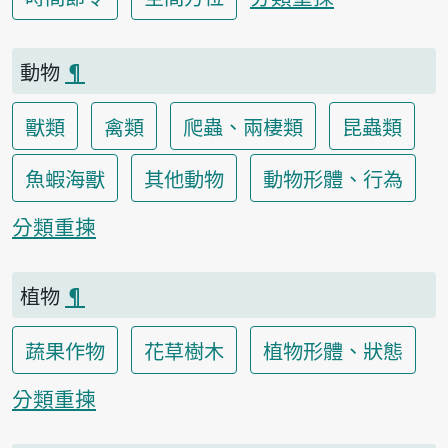
動物
¶
獸類
禽類
爬蟲、兩棲類
昆蟲類
魚蝦海獸
其他動物
動物形體、行為
分類重揀
植物
¶
蔬果作物
花草樹木
植物形體、狀態
分類重揀