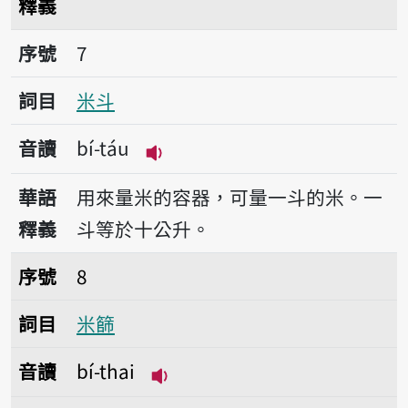
釋義
序號7米斗
序號
7
詞目
米斗
音讀
bí-táu
播放音讀bí-táu
華語
用來量米的容器，可量一斗的米。一
釋義
斗等於十公升。
序號8米篩
序號
8
詞目
米篩
音讀
bí-thai
播放音讀bí-thai