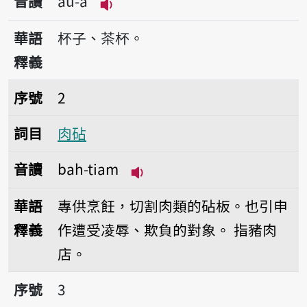
音讀
au-á
播放音讀au-á
華語
杯子、茶杯。
釋義
序號2肉砧
序號
2
詞目
肉砧
音讀
bah-tiam
播放音讀bah-tiam
華語
專供烹飪，切割肉類的砧板。也引申
釋義
作遭受凌辱、欺負的對象。
指豬肉
店。
序號3慢火
序號
3