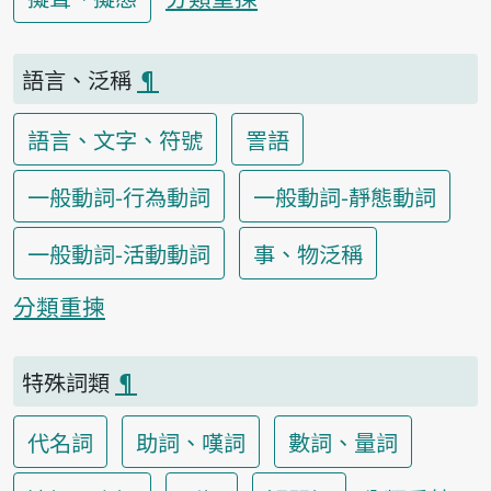
語言、泛稱
¶
語言、文字、符號
詈語
一般動詞-行為動詞
一般動詞-靜態動詞
一般動詞-活動動詞
事、物泛稱
分類重揀
特殊詞類
¶
代名詞
助詞、嘆詞
數詞、量詞