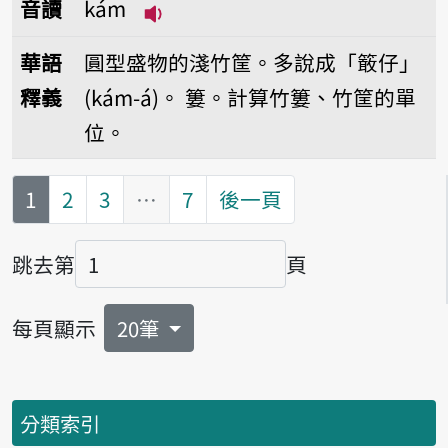
音讀
kám
播放音讀kám
華語
圓型盛物的淺竹筐。多說成「𥴊仔」
釋義
(kám-á)。
簍。計算竹簍、竹筐的單
位。
第
頁
1
2
3
…
7
後一頁
跳去第
頁
頁碼
每頁顯示
20筆
分類索引