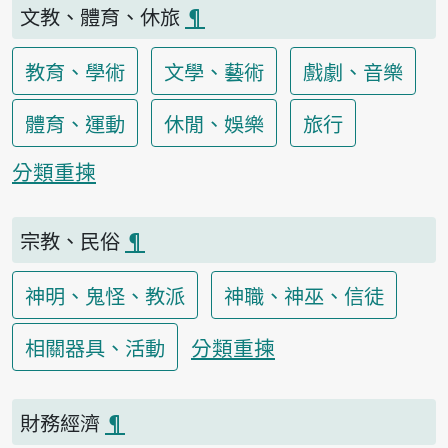
文教、體育、休旅
¶
教育、學術
文學、藝術
戲劇、音樂
體育、運動
休閒、娛樂
旅行
分類重揀
宗教、民俗
¶
神明、鬼怪、教派
神職、神巫、信徒
分類重揀
相關器具、活動
財務經濟
¶