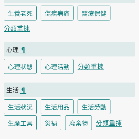
生養老死
傷疾病痛
醫療保健
分類重揀
心理
¶
分類重揀
心理狀態
心理活動
生活
¶
生活狀況
生活用品
生活勞動
分類重揀
生產工具
災禍
廢棄物