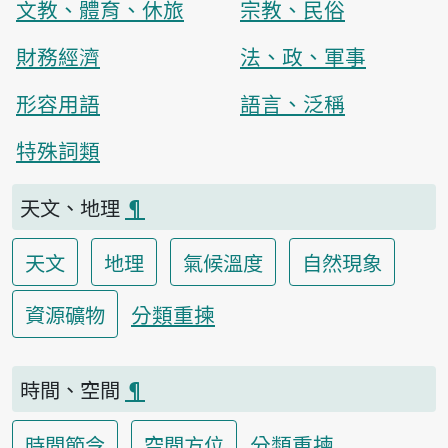
文教、體育、休旅
宗教、民俗
財務經濟
法、政、軍事
形容用語
語言、泛稱
特殊詞類
天文、地理
¶
天文
地理
氣候溫度
自然現象
分類重揀
資源礦物
時間、空間
¶
分類重揀
時間節令
空間方位