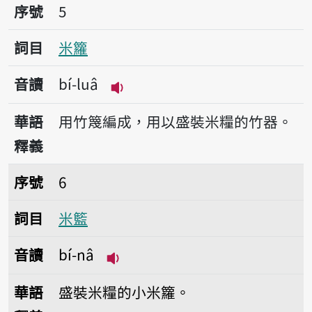
序號5米籮
序號
5
詞目
米籮
音讀
bí-luâ
播放音讀bí-luâ
華語
用竹篾編成，用以盛裝米糧的竹器。
釋義
序號6米籃
序號
6
詞目
米籃
音讀
bí-nâ
播放音讀bí-nâ
華語
盛裝米糧的小米籮。