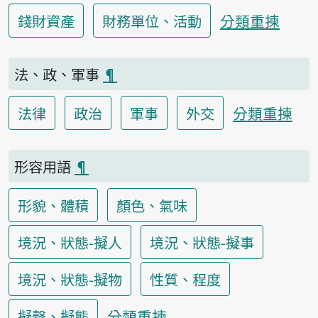
分類重揀
錢財資產
財務單位、活動
法、政、軍事
¶
分類重揀
法律
政治
軍事
外交
形容用語
¶
形貌、體積
顏色、氣味
境況、狀態-擬人
境況、狀態-擬事
境況、狀態-擬物
性質、程度
分類重揀
擬聲、擬態