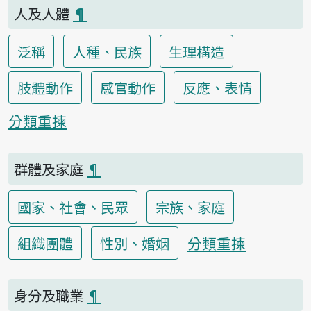
人及人體
¶
泛稱
人種、民族
生理構造
肢體動作
感官動作
反應、表情
分類重揀
群體及家庭
¶
國家、社會、民眾
宗族、家庭
分類重揀
組織團體
性別、婚姻
身分及職業
¶