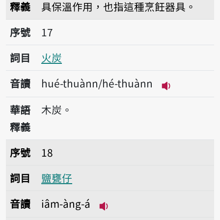
釋義
具保溫作用，也指這種烹飪器具。
序號17火炭
序號
17
詞目
火炭
音讀
hué-thuànn/hé-thuànn
播放音讀hué-
華語
木炭。
釋義
序號18鹽甕仔
序號
18
詞目
鹽甕仔
音讀
iâm-àng-á