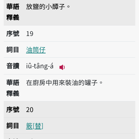
播放音讀iâm-àng-á
華語
放鹽的小醰子。
釋義
序號19油筒仔
序號
19
詞目
油筒仔
音讀
iû-tâng-á
播放音讀iû-tâng-á
華語
在廚房中用來裝油的罐子。
釋義
序號20𥴊
序號
20
詞目
𥴊
替