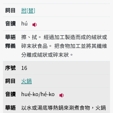
詞目
拊
替
音讀
hú
播放音讀hú
華語
擦、拭。
經過加工製造而成的絨狀或
釋義
碎末狀食品。
把食物加工並將其纖維
分離成絨狀或碎末狀。
序號16火鍋
序號
16
詞目
火鍋
音讀
hué-ko/hé-ko
播放音讀hué-ko/hé-k
華語
以水或湯底導熱鍋來涮煮食物，火鍋