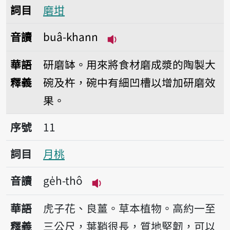
詞目
磨坩
音讀
buâ-khann
播放音讀buâ-khann
華語
研磨缽。用來將食材磨成漿的陶製大
釋義
碗及杵，碗中有細凹槽以增加研磨效
果。
序號11月桃
序號
11
詞目
月桃
音讀
ge̍h-thô
播放音讀ge̍h-thô
華語
虎子花、良薑。草本植物。高約一至
釋義
三公尺，葉鞘很長，質地堅韌，可以