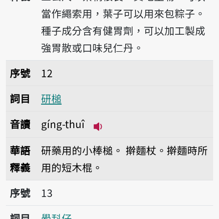
當作繩索用，葉子可以用來包粽子。
種子成分含有健胃劑，可以加工製成
強胃散或口味兒仁丹。
序號12研槌
序號
12
詞目
研槌
音讀
gíng-thuî
播放音讀gíng-thuî
華語
研藥用的小棒槌。
擀麵杖。擀麵時所
釋義
用的短木棍。
序號13鱟𣁳仔
序號
13
詞目
鱟𣁳仔