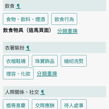
飲食
¶
食物、飲料、煙酒
飲食行為
飲食物具（這馬頁面）
分類重揀
衣著裝扮
¶
衣帽鞋襪
珠寶飾品
縫紉洗熨
分類重揀
理容、化妝
人際關係、社交
¶
婚喪喜慶
交際應酬
待人處事