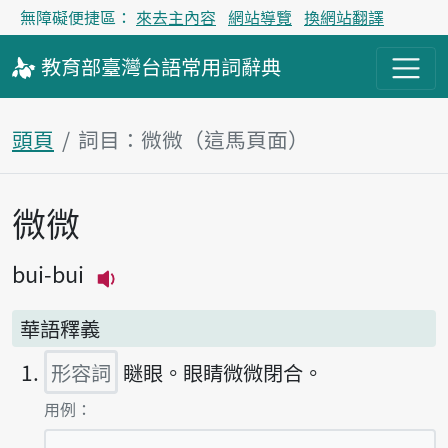
無障礙便捷區：
來去主內容
網站導覽
換網站翻譯
教育部
臺灣台語
常用詞
辭典
頭頁
詞目：微微（這馬頁面）
微微
主內容區
bui-bui
播放主音讀bui-bui
華語釋義
形容詞
瞇眼。眼睛微微閉合。
第1項釋義的
用例：