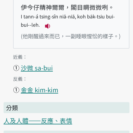
伊今仔精神爾爾，閣目睭微微咧。
I tann-á tsing-sîn niā-niā, koh ba̍k-tsiu bui-
bui--leh.
播放例句I tann-á tsing-sîn niā-niā
(他剛醒過來而已，一副睡眼惺忪的樣子。)
第1項釋義的
近義：
①
沙微 sa-bui
第1項釋義的
反義：
①
金金 kim-kim
分類
人及人體——反應、表情