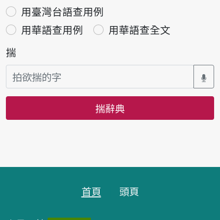
用臺灣台語查用例
用華語查用例
用華語查全文
揣
揣辭典
頁跤區
首頁
頭頁