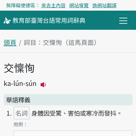
無障礙便捷區：
來去主內容
網站導覽
換網站翻譯
教育部
臺灣台語
常用詞
辭典
頭頁
詞目：交懍恂（這馬頁面）
交懍恂
主內容區
ka-lún-sún
播放主音讀ka-lún-sún
華語釋義
名詞
身體因受驚、害怕或寒冷而發抖。
第1項釋義的
用例：