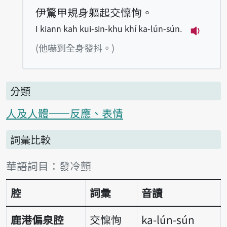
伊驚甲規身軀起交懍恂。
I kiann kah kui-sin-khu khí ka-lún-sún.
播放例句I 
(他嚇到全身發抖。)
分類
人及人體——反應、表情
詞彙比較
詞彙比較表
華語詞目：發冷顫
腔
詞彙
音讀
鹿港偏泉腔
交懍恂
ka-lún-sún