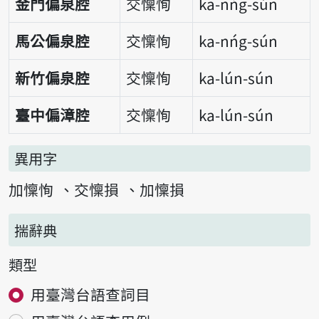
金門偏泉腔
交懍恂
ka-nńg-sún
馬公偏泉腔
交懍恂
ka-nńg-sún
新竹偏泉腔
交懍恂
ka-lún-sún
臺中偏漳腔
交懍恂
ka-lún-sún
異用字
加懍恂
交懍損
加懍損
揣辭典
類型
用臺灣台語查詞目