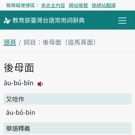
無障礙便捷區：
來去主內容
網站導覽
換網站翻譯
教育部
臺灣台語
常用詞
辭典
頭頁
詞目：後母面（這馬頁面）
後母面
主內容區
āu-bú-bīn
播放主音讀āu-bú-bīn
又唸作
āu-bó-bīn
華語釋義