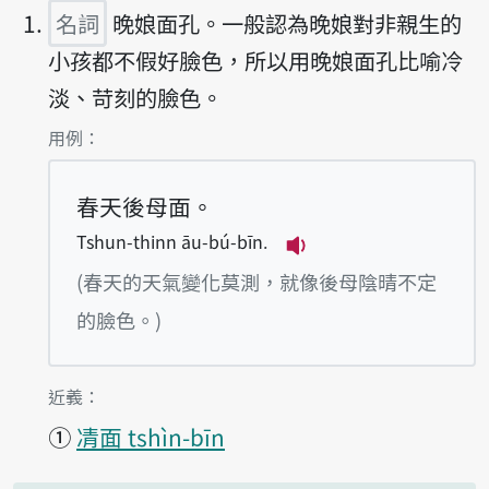
名詞
晚娘面孔。一般認為晚娘對非親生的
小孩都不假好臉色，所以用晚娘面孔比喻冷
淡、苛刻的臉色。
第1項釋義的
用例：
春天後母面。
Tshun-thinn āu-bú-bīn.
播放例句Tshun-thinn
(春天的天氣變化莫測，就像後母陰晴不定
的臉色。)
第1項釋義的
近義：
①
凊面 tshìn-bīn