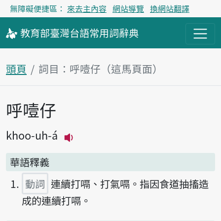
無障礙便捷區：
來去主內容
網站導覽
換網站翻譯
教育部
臺灣台語
常用詞
辭典
頭頁
詞目：呼噎仔（這馬頁面）
呼噎仔
主內容區
khoo-uh-á
播放主音讀khoo-uh-á
華語釋義
動詞
連續打嗝、打氣嗝。指因食道抽搐造
成的連續打嗝。