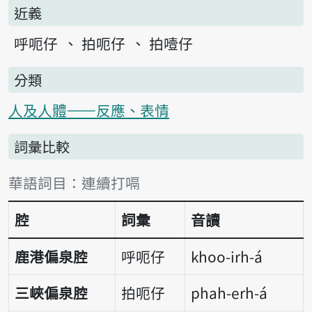
近義
呼呃仔
拍呃仔
拍噎仔
分類
人及人體——反應、表情
詞彙比較
詞彙比較表
華語詞目：連續打嗝
腔
詞彙
音讀
鹿港偏泉腔
呼呃仔
khoo-irh-á
三峽偏泉腔
拍呃仔
phah-erh-á