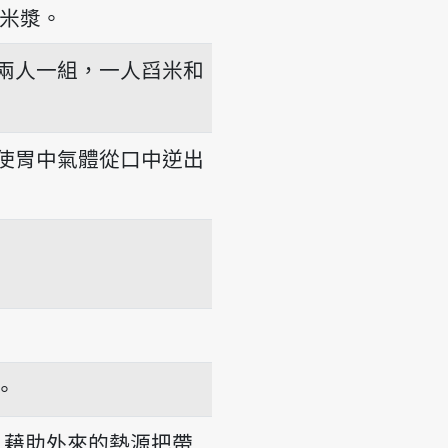
米漿。
兩人一組，一人舀米和
使胃中氣體從口中逆出
。
藉助外來的熱源把帶