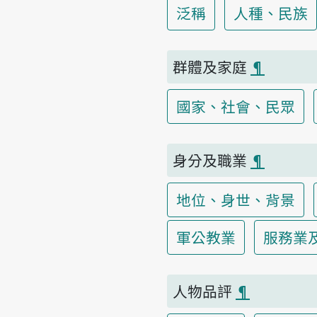
泛稱
人種、民族
群體及家庭
¶
國家、社會、民眾
身分及職業
¶
地位、身世、背景
軍公教業
服務業
人物品評
¶