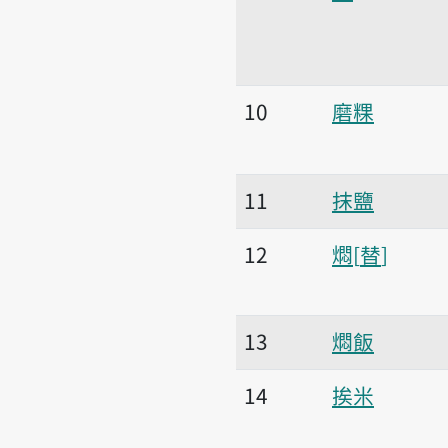
10
磨粿
11
抹鹽
12
燜
替
13
燜飯
14
挨米