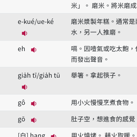
米」。
磨米。將米磨成
e-kué/ue-ké
磨米漿製年糕。通常是
水，另一人推磨。
播放音讀e-kué/ue-ké
eh
嗝。因噎氣或吃太飽，
播放音讀eh
而發出聲音。
gia̍h tī/gia̍h tū
舉箸。拿起筷子。
播放音讀gia̍h tī/gia̍h tū
gô
用小火慢慢烹煮食物。
播放音讀gô
gō
肚子空，想進食的感覺
播放音讀gō
白
hang
用火燒烤。
藉火取暖。