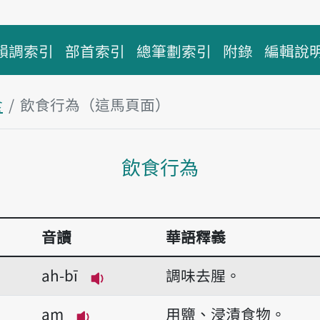
韻調索引
部首索引
總筆劃索引
附錄
編輯說
食
飲食行為（這馬頁面）
主內容區
飲食行為
音讀
華語釋義
ah-bī
調味去腥。
播放音讀ah-bī
am
用鹽、浸漬食物。