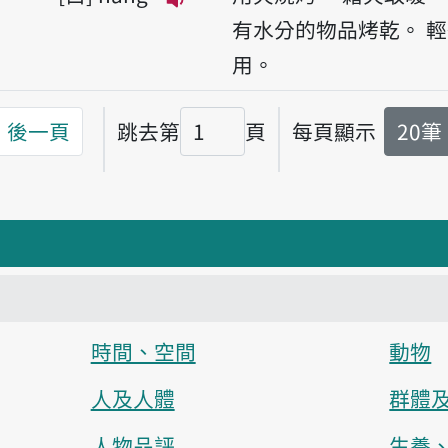
播放音讀hang
有水分的物品烤乾。
輕
用。
後一頁
跳去第
頁
每頁顯示
20筆
頁碼
時間、空間
動物
人及人體
群體
人物品評
生養