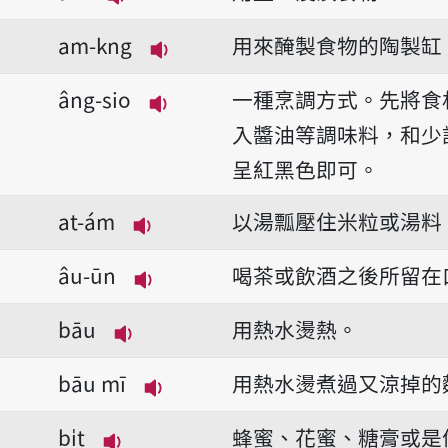
播放音讀am
am-kng
用來醃製食物的陶製缸
播放音讀am-kng
âng-sio
一種烹調方式。先將食
播放音讀âng-sio
入醬油等調味料，和少
呈紅黑色即可。
at-ám
以湯瓢壓住米粒或湯料
播放音讀at-ám
âu-ūn
喝茶或飲酒之後所留在
播放音讀âu-ūn
bāu
用熱水燙熱。
播放音讀bāu
bāu mī
用熱水燙煮過又涼掉的
播放音讀bāu mī
bi̍t
蜂蜜、花蜜、糖膏或是