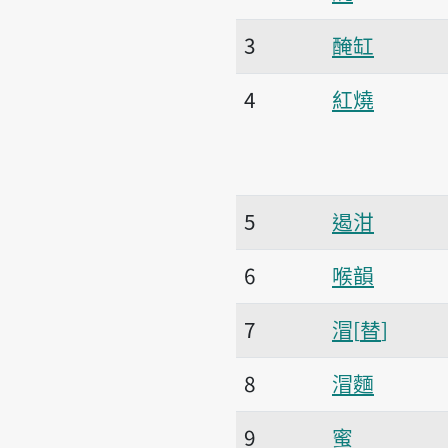
3
醃缸
4
紅燒
5
遏泔
6
喉韻
7
㴘
替
8
㴘麵
9
蜜