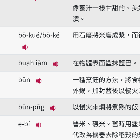
播放音讀bi̍t
像蜜汁一樣甘甜的、美
漬。
bō-kué/bō-ké
用石磨將米磨成漿，而
播放音讀bō-kué/bō-ké
buah iâm
在物體表面塗抹鹽巴。
播放音讀buah iâm
būn
一種烹飪的方法，將食
播放音讀būn
外鍋，加封蓋後以慢火
būn-pn̄g
以慢火來燜將煮熟的飯
播放音讀būn-pn̄g
e-bí
礱米、碾米。舊時用塗
播放音讀e-bí
代改為機器去除稻穀的