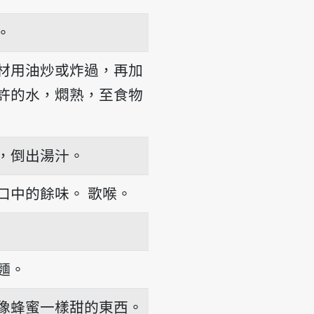
。
材用油炒或炸過，再加
許的水，燜熟，至食物
，倒出湯汁。
口中的餘味。
歌喉。
麵。
像蜂蜜一樣甜的東西。