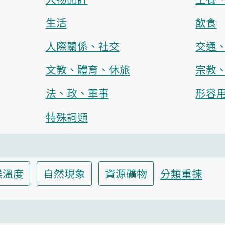
生活
飲食
人際關係、社交
交通
文教、體育、休旅
宗教
法、政、軍事
形容
特殊詞類
候溫度
自然現象
資源礦物
分類重揀