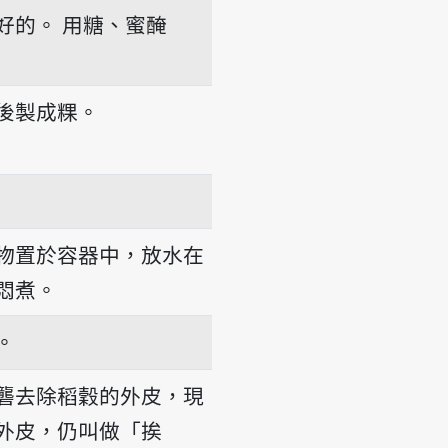
好的。
用糖、蜜醃
後製成粿。
物置於容器中，放水在
悶煮。
。
礱去除稻穀的外皮，現
外皮，仍叫做「挨