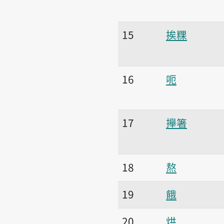
15
挨粿
16
呃
17
攑箸
18
熬
19
餓
20
烘