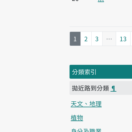
第
頁
1
2
3
…
13
分類索引
拋近路到分類
¶
天文、地理
植物
身分及職業