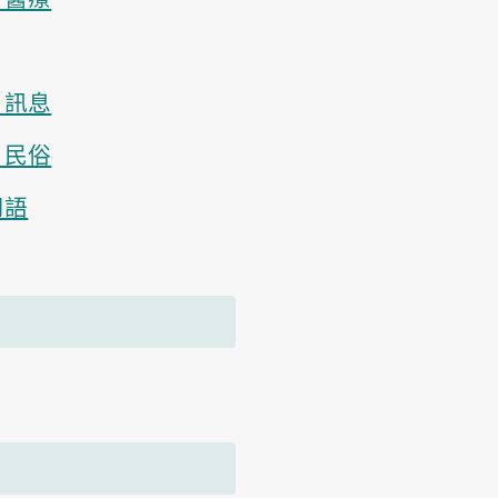
、訊息
、民俗
用語