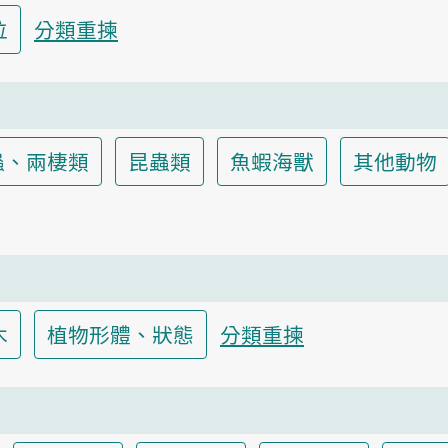
位
分類重揀
蟲、兩棲類
昆蟲類
魚蝦海獸
其他動物
木
植物形體、狀態
分類重揀