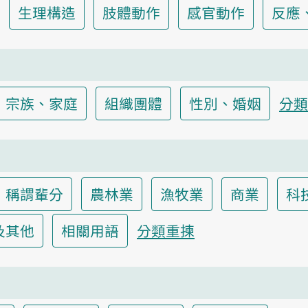
生理構造
肢體動作
感官動作
反應
宗族、家庭
組織團體
性別、婚姻
分類
稱謂輩分
農林業
漁牧業
商業
科
及其他
相關用語
分類重揀