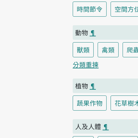
時間節令
空間方
動物
¶
獸類
禽類
爬
分類重揀
植物
¶
蔬果作物
花草樹
人及人體
¶