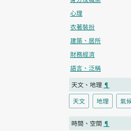
心理
衣著裝扮
建築、居所
財務經濟
語言、泛稱
天文、地理
¶
天文
地理
氣
時間、空間
¶