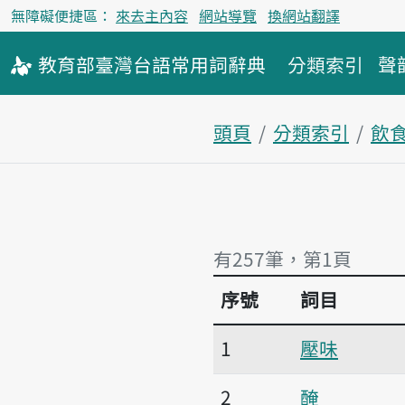
無障礙便捷區：
來去主內容
網站導覽
換網站翻譯
教育部
臺灣台語
常用詞
辭典
分類索引
聲
頭頁
分類索引
飲
有257筆，第1頁
序號
詞目
有257筆，第1頁
1
壓味
2
醃