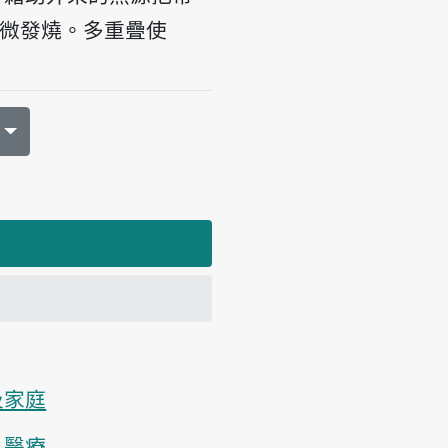
微發燒。多重疊使
及家庭
、醫療