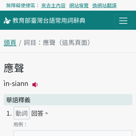
無障礙便捷區：
來去主內容
網站導覽
換網站翻譯
教育部
臺灣台語
常用詞
辭典
頭頁
詞目：應聲（這馬頁面）
應聲
主內容區
ìn-siann
播放主音讀ìn-siann
華語釋義
動詞
回答。
第1項釋義的
用例：