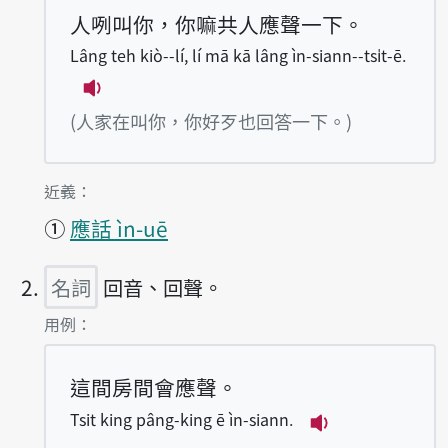
人咧叫你，你嘛共人應聲一下。
Lâng teh kiò--lí, lí mā kā lâng ìn-siann--tsi̍t-ē.
播放例句Lâng teh kiò--lí, lí mā kā lâng ìn
(人家在叫你，你好歹也回答一下。)
第1項釋義的
近義：
①
應話 ìn-uē
名詞
回音、回聲。
第2項釋義的
用例：
這間房間會應聲。
Tsit king pâng-king ē ìn-siann.