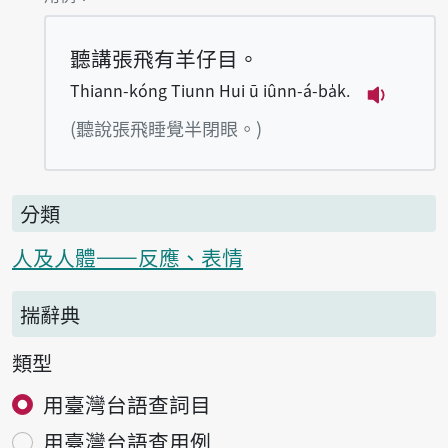
聽講張飛有羊仔目。
Thiann-kóng Tiunn Hui ū iûnn-á-ba̍k.
播放例句Th
(聽說張飛睡覺半閉眼。)
分類
人及人體——反應、表情
揣辭典
類型
用臺灣台語查詞目
用臺灣台語查用例