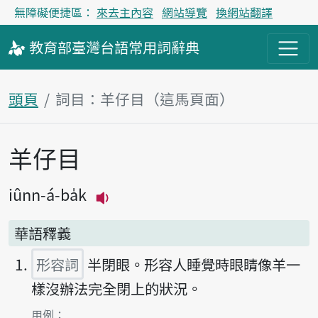
無障礙便捷區：
來去主內容
網站導覽
換網站翻譯
教育部
臺灣台語
常用詞
辭典
頭頁
詞目：羊仔目（這馬頁面）
羊仔目
主內容區
iûnn-á-ba̍k
播放主音讀iûnn-á-ba̍k
華語釋義
形容詞
半閉眼。形容人睡覺時眼睛像羊一
樣沒辦法完全閉上的狀況。
第1項釋義的
用例：