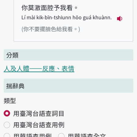
你莫激面腔予我看。
Lí mài kik-bīn-tshiunn hōo guá khuànn.
播放例句L
(你不要擺臉色給我看。)
分類
人及人體——反應、表情
揣辭典
類型
用臺灣台語查詞目
用臺灣台語查用例
用華語查用例
用華語查全文