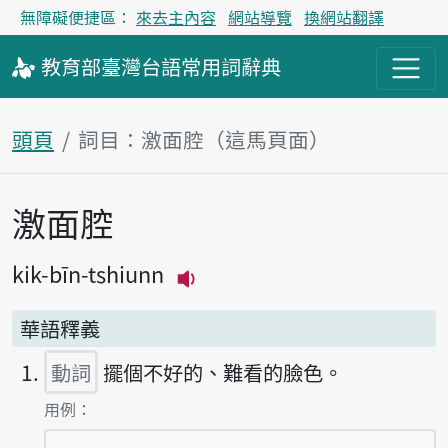
無障礙便捷區：
來去主內容
網站導覽
換網站翻譯
教育部
臺灣台語
常用詞
辭典
頭頁
詞目：激面腔（這馬頁面）
激面腔
主內容區
kik-bīn-tshiunn
播放主音讀kik-bīn-tshiunn
華語釋義
動詞
擺個不好的、難看的臉色。
第1項釋義的
用例：