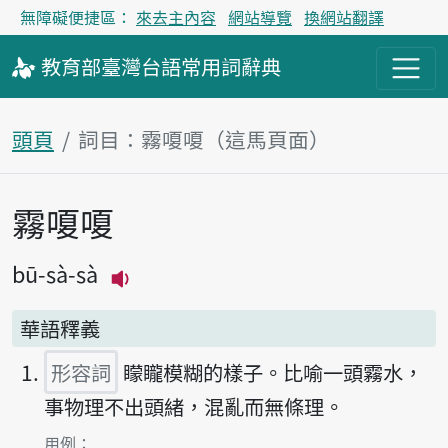
無障礙便捷區：
來去主內容
網站導覽
換網站翻譯
教育部
臺灣台語
常用詞
辭典
頭頁
詞目：霧嗄嗄（這馬頁面）
霧嗄嗄
主內容區
bū-sà-sà
播放主音讀bū-sà-sà
華語釋義
形容詞
矇矓模糊的樣子。比喻一頭霧水，
事物理不出頭緒，混亂而無條理。
第1項釋義的
用例：