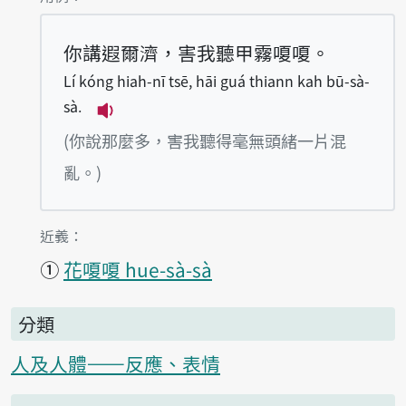
你講遐爾濟，害我聽甲霧嗄嗄。
Lí kóng hiah-nī tsē, hāi guá thiann kah bū-sà-
sà.
播放例句Lí kóng hiah-nī tsē, hāi guá 
(你說那麼多，害我聽得毫無頭緒一片混
亂。)
第1項釋義的
近義：
①
花嗄嗄 hue-sà-sà
分類
人及人體——反應、表情