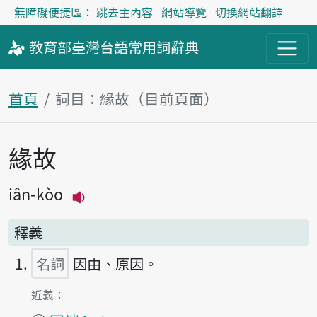
無障礙便捷區：
跳去主內容
網站導覽
切換網站翻譯
教育部
臺灣台語
常用詞
辭典
首頁
詞目：緣故（目前頁面）
緣故
主內容區塊
iân-kòo
播放主音讀iân-kòo
釋義
名詞
因由、原因。
第1項釋義的
近義：