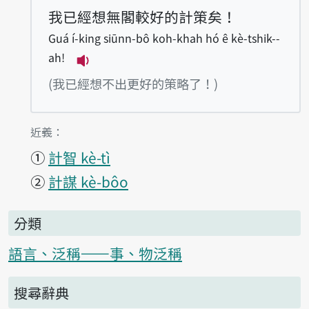
我已經想無閣較好的計策矣！
Guá í-king siūnn-bô koh-khah hó ê kè-tshik--
ah!
播放例句Guá í-king siūnn-bô koh-kha
(我已經想不出更好的策略了！)
第1項釋義的
近義：
①
計智 kè-tì
②
計謀 kè-bôo
分類
語言、泛稱——事、物泛稱
搜尋辭典