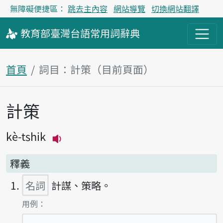
無障礙便捷區：
跳去主內容
網站導覽
切換網站翻譯
教育部
臺灣台語
常用詞
辭典
首頁
詞目：計策（目前頁面）
計策
主內容區塊
kè-tshik
播放主音讀kè-tshik
釋義
名詞
計謀、策略。
第1項釋義的
用例：