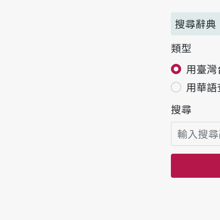
搜尋辭典
類型
用臺灣
用華語
搜尋