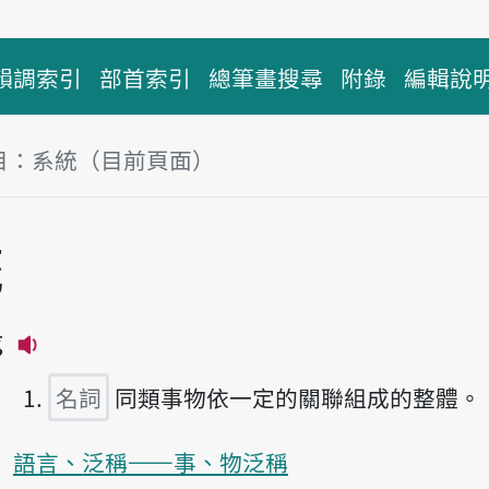
韻調索引
部首索引
總筆畫搜尋
附錄
編輯說
目：系統（目前頁面）
塊
統
g
播放主音讀hē-thóng
名詞
同類事物依一定的關聯組成的整體。
語言、泛稱——事、物泛稱