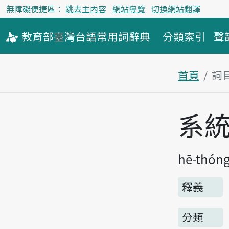
無障礙便捷區：
跳去主內容
網站導覽
切換網站翻譯
教育部
臺灣台語
常用詞
辭典
分類索引
聲
首頁
詞
主內容區
系
hē-thón
釋義
分類