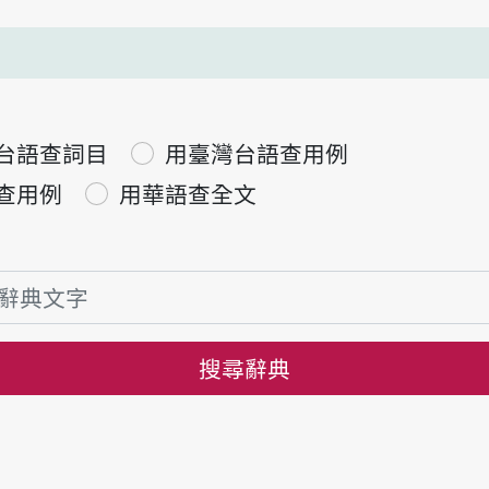
台語查詞目
用臺灣台語查用例
查用例
用華語查全文
搜尋辭典