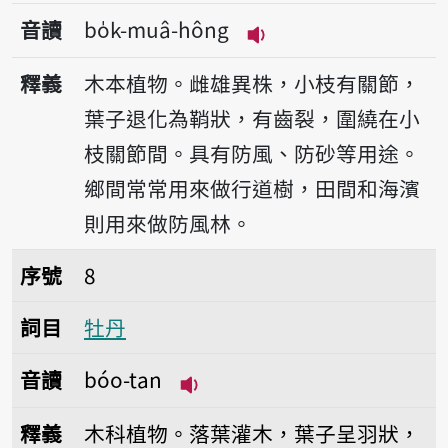
音讀
bo̍k-muâ-hông
播放音讀bo̍k-muâ-h
釋義
木本植物。雌雄異株，小枝有關節，
葉子退化為鞘狀，有齒裂，圍繞在小
枝關節間。具有防風、防砂等用途。
鄉間常常用來做行道樹，田間和海濱
則用來做防風林。
序號8牡丹
序號
8
詞目
牡丹
音讀
bóo-tan
播放音讀bóo-tan
釋義
木科植物。落葉灌木，葉子呈羽狀，