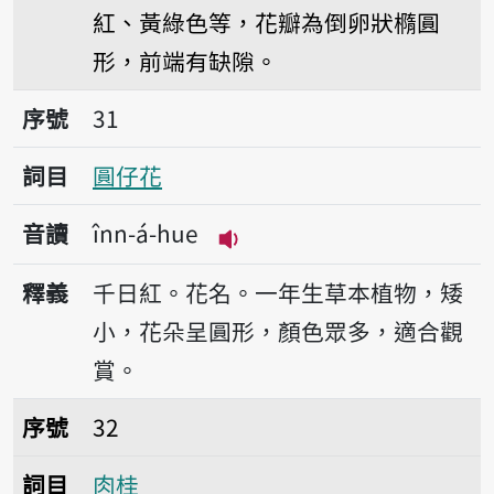
紅、黃綠色等，花瓣為倒卵狀橢圓
形，前端有缺隙。
序號31圓仔花
序號
31
詞目
圓仔花
音讀
înn-á-hue
播放音讀înn-á-hue
釋義
千日紅。花名。一年生草本植物，矮
小，花朵呈圓形，顏色眾多，適合觀
賞。
序號32肉桂
序號
32
詞目
肉桂