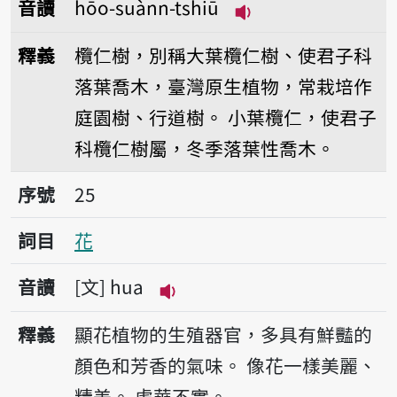
音讀
hōo-suànn-tshiū
播放音讀hōo-suànn-
釋義
欖仁樹，別稱大葉欖仁樹、使君子科
落葉喬木，臺灣原生植物，常栽培作
庭園樹、行道樹。
小葉欖仁，使君子
科欖仁樹屬，冬季落葉性喬木。
序號25花
序號
25
詞目
花
音讀
文
hua
播放音讀hua
釋義
顯花植物的生殖器官，多具有鮮豔的
顏色和芳香的氣味。
像花一樣美麗、
精美。
虛華不實。