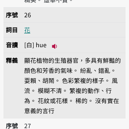
序號26花
序號
26
詞目
花
音讀
白
hue
播放音讀hue
釋義
顯花植物的生殖器官，多具有鮮豔的
顏色和芳香的氣味。
紛亂、錯亂。
耍賴、胡鬧。
色彩繁複的樣子。
風
流。
模糊不清。
繁複的動作、行
為。
花紋或花樣。
稀的。
沒有實在
意義的言行
序號27花草
序號
27