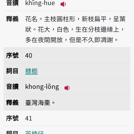
音讀
khîng-hue
播放音讀khîng-hue
釋義
花名。主枝圓柱形，新枝扁平，呈葉
狀。花大，白色，生在分枝邊緣上，
多在夜間開放，但是不久即凋謝。
序號40槺榔
序號
40
詞目
槺榔
音讀
khong-lông
播放音讀khong-lông
釋義
臺灣海棗。
序號41苦楝仔
序號
41
詞目
苦楝仔