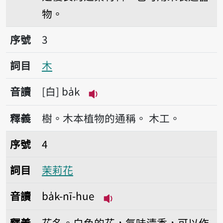
物。
序號3木
序號
3
詞目
木
音讀
白
ba̍k
播放音讀ba̍k
釋義
樹。木本植物的通稱。
木工。
序號4茉莉花
序號
4
詞目
茉莉花
音讀
ba̍k-nī-hue
播放音讀ba̍k-nī-hue
釋義
花名。白色的花，氣味清香，可以作