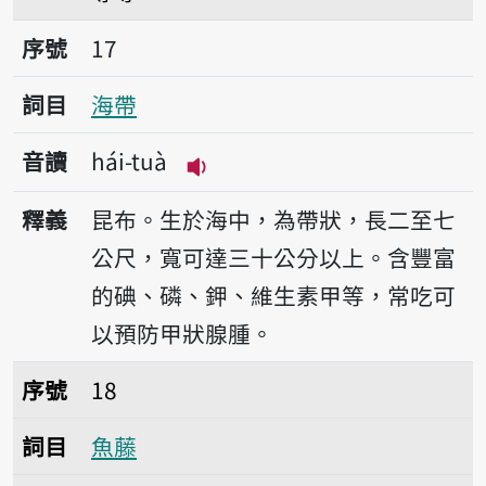
序號17海帶
序號
17
詞目
海帶
音讀
hái-tuà
播放音讀hái-tuà
釋義
昆布。生於海中，為帶狀，長二至七
公尺，寬可達三十公分以上。含豐富
的碘、磷、鉀、維生素甲等，常吃可
以預防甲狀腺腫。
序號18魚藤
序號
18
詞目
魚藤