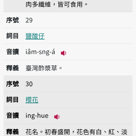
肉多纖維，皆可食用。
序號29鹽酸仔
序號
29
詞目
鹽酸仔
音讀
iâm-sng-á
播放音讀iâm-sng-á
釋義
臺灣酢漿草。
序號30櫻花
序號
30
詞目
櫻花
音讀
ing-hue
播放音讀ing-hue
釋義
花名。初春盛開，花色有白、紅、淡