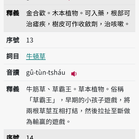
播放音讀gû-kak-hue
釋義
金合歡。木本植物。可入藥，根部可
治瘧疾，樹皮可作收斂劑，治咳嗽。
序號13牛頓草
序號
13
詞目
牛頓草
音讀
gû-tùn-tsháu
播放音讀gû-tùn-tsháu
釋義
牛筋草、草霸王。草本植物。俗稱
「草霸王」，早期的小孩子遊戲，將
兩根草莖互相打結，然後拉扯至斷做
為輸贏的遊戲。
序號14月來香
序號
14