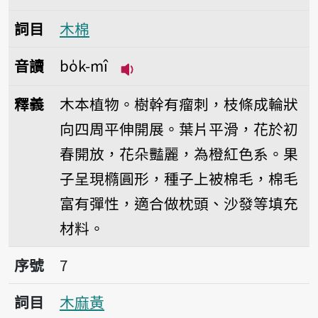
詞目
木棉
音讀
bo̍k-mî
播放音讀bo̍k-mî
釋義
木本植物。樹幹有瘤刺，枝條成輪狀
向四周平伸開展。葉片平滑，花於初
春開放，花朵豔麗，為橙紅色系。果
子呈現橢圓形，種子上被棉毛，棉毛
富有彈性，適合做枕頭、沙發等填充
材料。
序號7木麻黃
序號
7
詞目
木麻黃