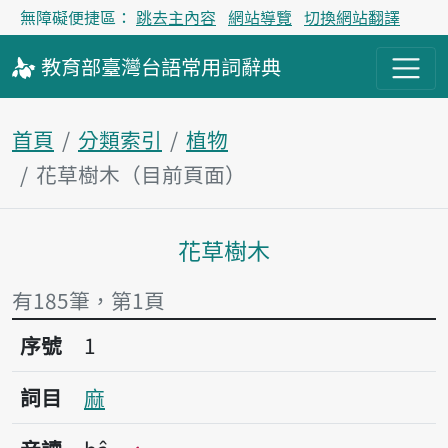
無障礙便捷區：
跳去主內容
網站導覽
切換網站翻譯
教育部
臺灣台語
常用詞
辭典
首頁
分類索引
植物
花草樹木（目前頁面）
花草樹木
主內容區塊
有185筆，第1頁
序號1麻
序號
1
詞目
麻