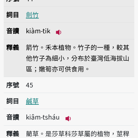
詞目
劍竹
音讀
kiàm-tik
播放音讀kiàm-tik
釋義
箭竹。禾本植物。竹子的一種，較其
他竹子為細小，分布於臺灣低海拔山
區；嫩筍亦可供食用。
序號45鹹草
序號
45
詞目
鹹草
音讀
kiâm-tsháu
播放音讀kiâm-tsháu
釋義
藺草。是莎草科莎草屬的植物，莖稈