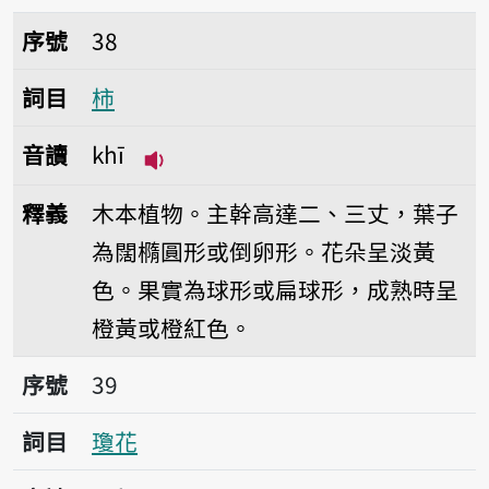
序號38柿
序號
38
詞目
柿
音讀
khī
播放音讀khī
釋義
木本植物。主幹高達二、三丈，葉子
為闊橢圓形或倒卵形。花朵呈淡黃
色。果實為球形或扁球形，成熟時呈
橙黃或橙紅色。
序號39瓊花
序號
39
詞目
瓊花