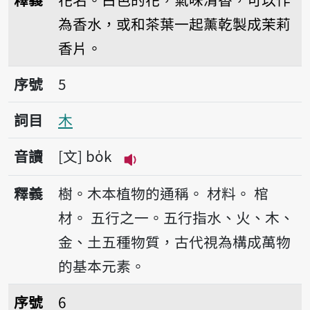
為香水，或和茶葉一起薰乾製成茉莉
香片。
序號5木
序號
5
詞目
木
音讀
文
bo̍k
播放音讀bo̍k
釋義
樹。木本植物的通稱。
材料。
棺
材。
五行之一。五行指水、火、木、
金、土五種物質，古代視為構成萬物
的基本元素。
序號6木棉
序號
6