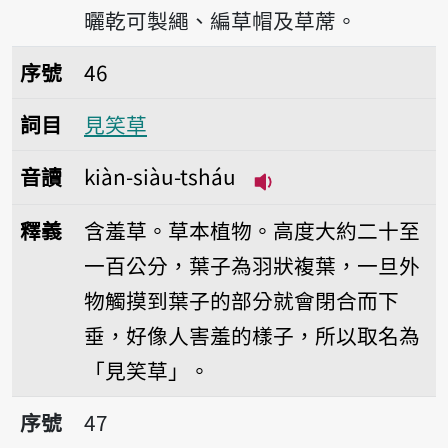
曬乾可製繩、編草帽及草蓆。
序號46見笑草
序號
46
詞目
見笑草
音讀
kiàn-siàu-tsháu
播放音讀kiàn-siàu-t
釋義
含羞草。草本植物。高度大約二十至
一百公分，葉子為羽狀複葉，一旦外
物觸摸到葉子的部分就會閉合而下
垂，好像人害羞的樣子，所以取名為
「見笑草」。
序號47金線蓮
序號
47