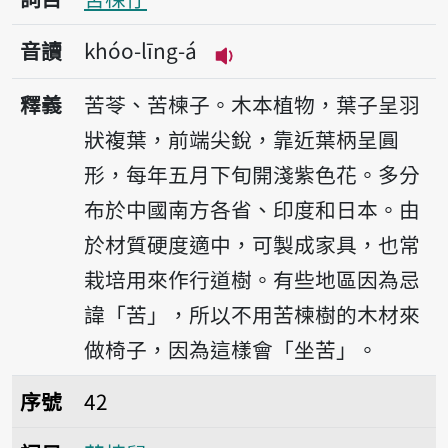
音讀
khóo-līng-á
播放音讀khóo-līng-á
釋義
苦苓、苦楝子。木本植物，葉子呈羽
狀複葉，前端尖銳，靠近葉柄呈圓
形，每年五月下旬開淺紫色花。多分
布於中國南方各省、印度和日本。由
於材質硬度適中，可製成家具，也常
栽培用來作行道樹。有些地區因為忌
諱「苦」，所以不用苦楝樹的木材來
做椅子，因為這樣會「坐苦」。
序號42苦楝舅
序號
42