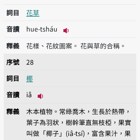
詞目
花草
音讀
hue-tsháu
播放音讀hue-tsháu
釋義
花樣、花紋圖案。
花與草的合稱。
序號28椰
序號
28
詞目
椰
音讀
iâ
播放音讀iâ
釋義
木本植物。常綠喬木，生長於熱帶，
葉子為羽狀，樹幹筆直無枝椏，果實
叫做「椰子」(iâ-tsí)，富含果汁，果