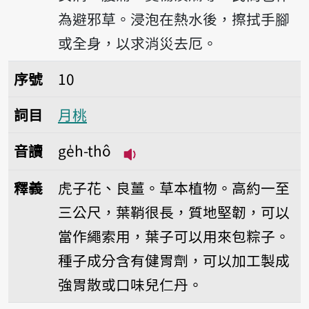
為避邪草。浸泡在熱水後，擦拭手腳
或全身，以求消災去厄。
序號10月桃
序號
10
詞目
月桃
音讀
ge̍h-thô
播放音讀ge̍h-thô
釋義
虎子花、良薑。草本植物。高約一至
三公尺，葉鞘很長，質地堅韌，可以
當作繩索用，葉子可以用來包粽子。
種子成分含有健胃劑，可以加工製成
強胃散或口味兒仁丹。