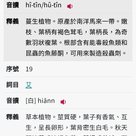
音讀
hî-tîn/hû-tîn
播放音讀hî-tîn/hû-tîn
釋義
蔓生植物。原產於南洋馬來一帶。嫩
枝、葉柄有褐色茸毛，葉柄長，為奇
數羽狀複葉。根部含有能毒殺魚類和
昆蟲的魚藤酮，可用來製造殺蟲劑。
序號19艾
序號
19
詞目
艾
音讀
白
hiānn
播放音讀hiānn
釋義
草本植物。莖質硬，葉子有香氣、互
生，呈長卵形，葉背密生白毛。秋天