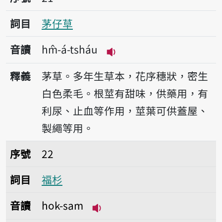
詞目
茅仔草
音讀
hm̂-á-tsháu
播放音讀hm̂-á-tsháu
釋義
茅草。多年生草本，花序穗狀，密生
白色柔毛。根莖有甜味，供藥用，有
利尿、止血等作用，莖葉可供蓋屋、
製繩等用。
序號22福杉
序號
22
詞目
福杉
音讀
hok-sam