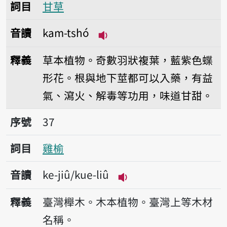
詞目
甘草
音讀
kam-tshó
播放音讀kam-tshó
釋義
草本植物。奇數羽狀複葉，藍紫色蝶
形花。根與地下莖都可以入藥，有益
氣、瀉火、解毒等功用，味道甘甜。
序號37雞榆
序號
37
詞目
雞榆
音讀
ke-jiû/kue-liû
播放音讀ke-jiû/kue-liû
釋義
臺灣櫸木。木本植物。臺灣上等木材
名稱。