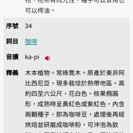
可以榨油。
序號34咖啡
序號
34
詞目
咖啡
音讀
ka-pi
播放音讀ka-pi
釋義
木本植物。常綠喬木。原產於東非阿
比西尼亞，現多栽培於熱帶地區。高
約四至六公尺，花白色。核果橢圓
形，成熟時呈黃紅色或紫紅色，內含
兩顆種子，即為咖啡豆，處理後再經
烘焙並研磨成咖啡粉，可沖泡為飲