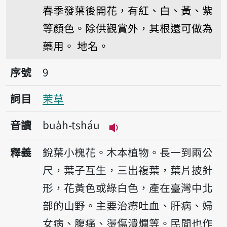
春季發葉後開花，有紅、白、黃、紫
等顏色。除供觀賞外，其根還可做為
藥用。
地名。
序號9茉草
序號
9
詞目
茉草
音讀
bua̍h-tsháu
播放音讀bua̍h-tsháu
釋義
銳葉小槐花。木本植物。長一到兩公
尺，葉子互生，三出複葉，葉片披針
形，花黃色或綠白色，產在臺灣中北
部的山野。主要治療吐血、肝病、婦
女病、腹痛、燙傷潰爛等。民間也作