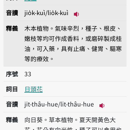
音讀
jio̍k-kuì/lio̍k-kuì
播放音讀jio̍k-kuì/lio̍
釋義
木本植物。氣味辛烈，種子、根皮、
嫩枝等均可作成香料，或磨碎製成桂
油，可入藥，具有止痛、健胃、驅寒
等的療效。
序號33日頭花
序號
33
詞目
日頭花
音讀
ji̍t-thâu-hue/li̍t-thâu-hue
播放音讀ji̍t-
釋義
向日葵。草本植物。夏天開黃色大
花，花朵有向光性，種子可以食用也