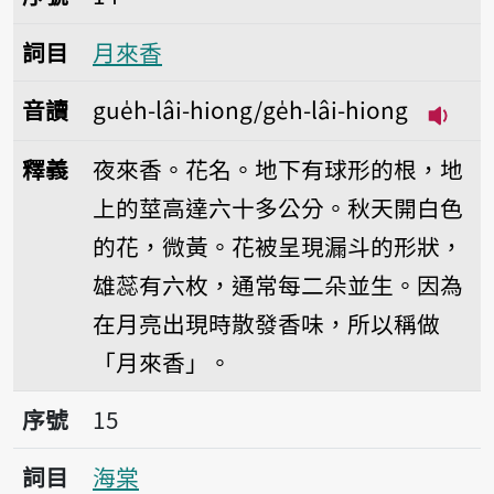
詞目
月來香
音讀
gue̍h-lâi-hiong/ge̍h-lâi-hiong
播放音讀
釋義
夜來香。花名。地下有球形的根，地
上的莖高達六十多公分。秋天開白色
的花，微黃。花被呈現漏斗的形狀，
雄蕊有六枚，通常每二朵並生。因為
在月亮出現時散發香味，所以稱做
「月來香」。
序號15海棠
序號
15
詞目
海棠