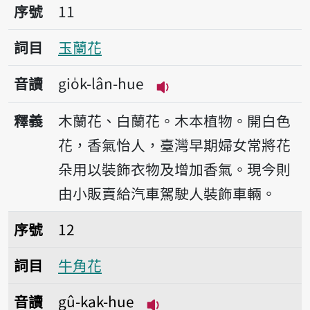
序號11玉蘭花
序號
11
詞目
玉蘭花
音讀
gio̍k-lân-hue
播放音讀gio̍k-lân-hue
釋義
木蘭花、白蘭花。木本植物。開白色
花，香氣怡人，臺灣早期婦女常將花
朵用以裝飾衣物及增加香氣。現今則
由小販賣給汽車駕駛人裝飾車輛。
序號12牛角花
序號
12
詞目
牛角花
音讀
gû-kak-hue