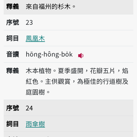
播放音讀hok-sam
釋義
來自福州的杉木。
序號23鳳凰木
序號
23
詞目
鳳凰木
音讀
hōng-hông-bo̍k
播放音讀hōng-hông-
釋義
木本植物。夏季盛開，花瓣五片，焰
紅色。主供觀賞，為極佳的行道樹及
庭園樹。
序號24雨傘樹
序號
24
詞目
雨傘樹