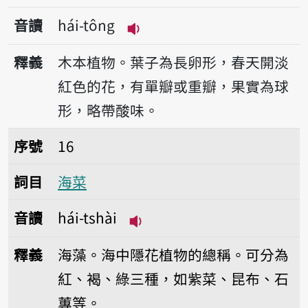
音讀
hái-tông
播放音讀hái-tông
釋義
木本植物。葉子為長卵形，春天開淡
紅色的花，有單瓣或重瓣，果實為球
形，略帶酸味。
序號16海菜
序號
16
詞目
海菜
音讀
hái-tshài
播放音讀hái-tshài
釋義
海藻。海中隱花植物的總稱。可分為
紅、褐、綠三種，如紫菜、昆布、石
蓴等。