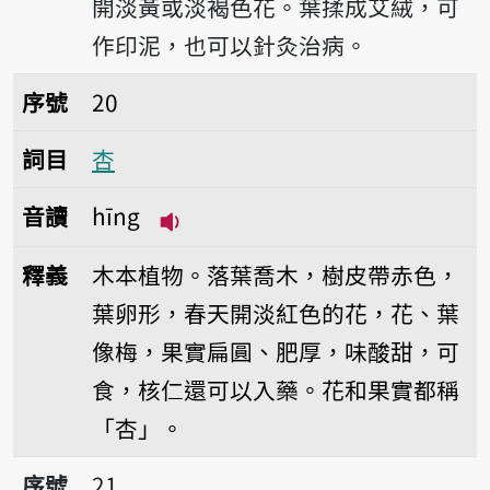
開淡黃或淡褐色花。葉揉成艾絨，可
作印泥，也可以針灸治病。
序號20杏
序號
20
詞目
杏
音讀
hīng
播放音讀hīng
釋義
木本植物。落葉喬木，樹皮帶赤色，
葉卵形，春天開淡紅色的花，花、葉
像梅，果實扁圓、肥厚，味酸甜，可
食，核仁還可以入藥。花和果實都稱
「杏」。
序號21茅仔草
序號
21