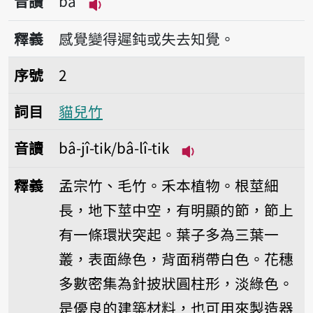
音讀
bâ
播放音讀bâ
釋義
感覺變得遲鈍或失去知覺。
序號2貓兒竹
序號
2
詞目
貓兒竹
音讀
bâ-jî-tik/bâ-lî-tik
播放音讀bâ-jî-tik/bâ-
釋義
孟宗竹、毛竹。禾本植物。根莖細
長，地下莖中空，有明顯的節，節上
有一條環狀突起。葉子多為三葉一
叢，表面綠色，背面稍帶白色。花穗
多數密集為針披狀圓柱形，淡綠色。
是優良的建築材料，也可用來製造器