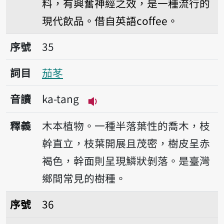
料，有興奮神經之效，是一種流行的
現代飲品。借自英語coffee。
序號35茄苳
序號
35
詞目
茄苳
音讀
ka-tang
播放音讀ka-tang
釋義
木本植物。一種半落葉性的喬木，枝
幹直立，枝葉開展且茂密，樹皮呈赤
褐色，幹面則呈現鱗狀剝落。是臺灣
鄉間常見的樹種。
序號36甘草
序號
36