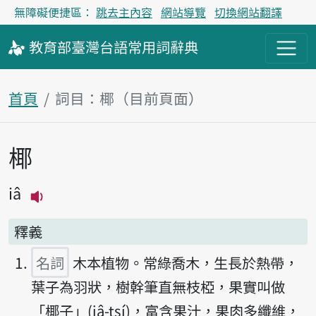
無障礙便捷區：
跳去主內容
網站導覽
切換網站翻譯
教育部
臺灣台語
常用詞
辭典
首頁
詞目：椰（目前頁面）
椰
主內容區塊
iâ
播放主音讀iâ
釋義
名詞
木本植物。常綠喬木，生長於熱帶，
葉子為羽狀，樹幹筆直無枝椏，果實叫做
「椰子」(iâ-tsí)，富含果汁，果肉多纖維，