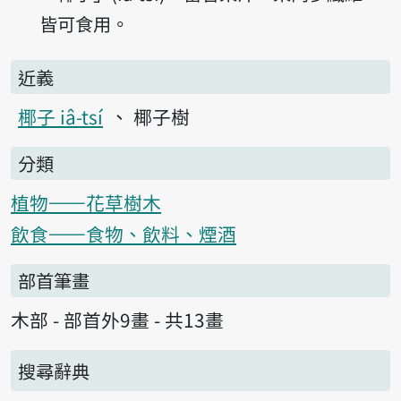
皆可食用。
近義
椰子 iâ-tsí
椰子樹
分類
植物——花草樹木
飲食——食物、飲料、煙酒
部首筆畫
木部 - 部首外9畫 - 共13畫
搜尋辭典