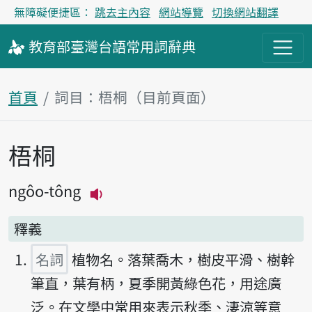
無障礙便捷區：
跳去主內容
網站導覽
切換網站翻譯
教育部
臺灣台語
常用詞
辭典
首頁
詞目：梧桐（目前頁面）
梧桐
主內容區塊
ngôo-tông
播放主音讀ngôo-tông
釋義
名詞
植物名。落葉喬木，樹皮平滑、樹幹
筆直，葉有柄，夏季開黃綠色花，用途廣
泛。在文學中常用來表示秋季、淒涼等意