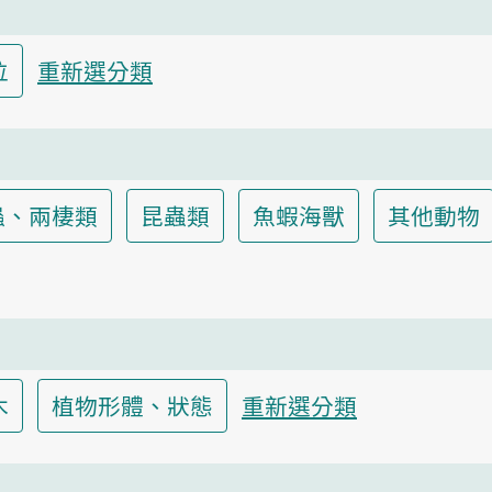
位
重新選分類
蟲、兩棲類
昆蟲類
魚蝦海獸
其他動物
木
植物形體、狀態
重新選分類