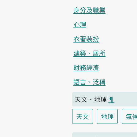
身分及職業
心理
衣著裝扮
建築、居所
財務經濟
語言、泛稱
天文、地理
¶
天文
地理
氣