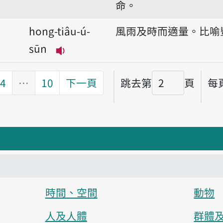
命。
hong-tiâu-ú-
風雨及時而適量。比喻
sūn
播放音讀hong-tiâu-ú-sūn
4
…
10
下一頁
跳去第
頁
每
頁碼
時間、空間
動物
人及人體
群體