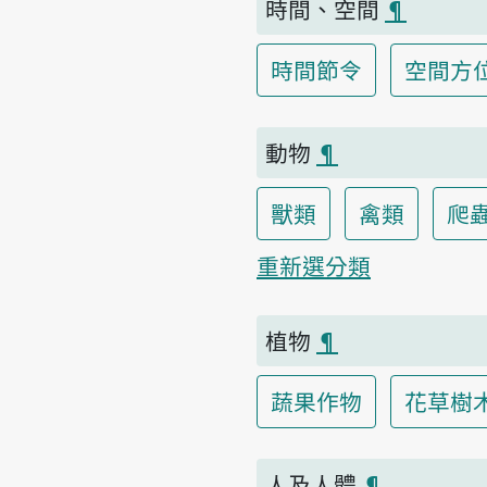
時間、空間
¶
時間節令
空間方
動物
¶
獸類
禽類
爬
重新選分類
植物
¶
蔬果作物
花草樹
人及人體
¶