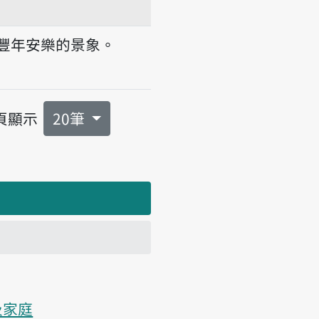
豐年安樂的景象。
頁顯示
20筆
及家庭