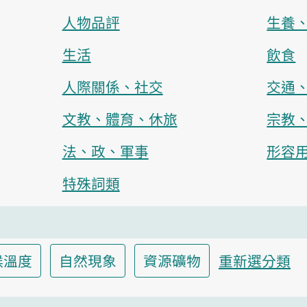
人物品評
生養
生活
飲食
人際關係、社交
交通
文教、體育、休旅
宗教
法、政、軍事
形容
特殊詞類
候溫度
自然現象
資源礦物
重新選分類