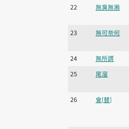
22
無臭無潲
23
無可奈何
24
無所謂
25
尾溜
26
會
替