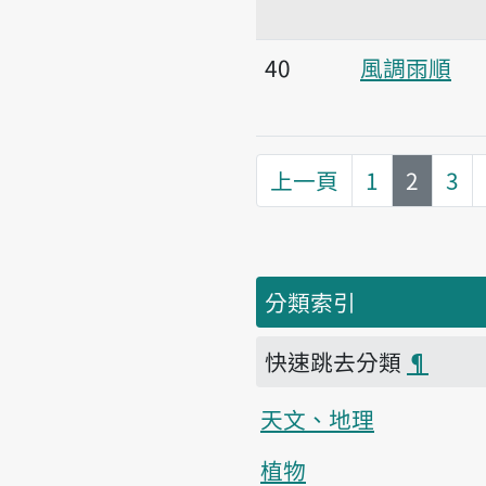
40
風調雨順
第
頁
上一頁
1
2
3
分類索引
快速跳去分類
¶
天文、地理
植物