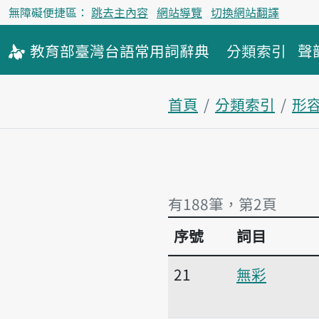
無障礙便捷區：
跳去主內容
網站導覽
切換網站翻譯
教育部
臺灣台語
常用詞
辭典
分類索引
聲
首頁
分類索引
形
有188筆，第2頁
序號
詞目
有188筆，第2頁
21
無彩