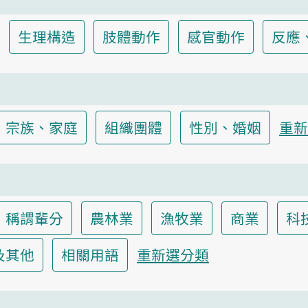
生理構造
肢體動作
感官動作
反應
宗族、家庭
組織團體
性別、婚姻
重新
稱謂輩分
農林業
漁牧業
商業
科
及其他
相關用語
重新選分類