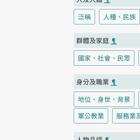
泛稱
人種、民族
群體及家庭
¶
國家、社會、民眾
身分及職業
¶
地位、身世、背景
軍公教業
服務業
人物品評
¶