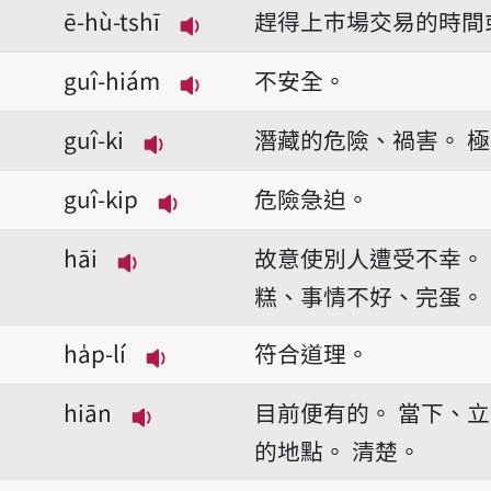
ē-hù-tshī
趕得上巿場交易的時間
播放音讀ē-hù-tshī
guî-hiám
不安全。
播放音讀guî-hiám
guî-ki
潛藏的危險、禍害。
極
播放音讀guî-ki
guî-kip
危險急迫。
播放音讀guî-kip
hāi
故意使別人遭受不幸。
播放音讀hāi
糕、事情不好、完蛋。
ha̍p-lí
符合道理。
播放音讀ha̍p-lí
hiān
目前便有的。
當下、立
播放音讀hiān
的地點。
清楚。