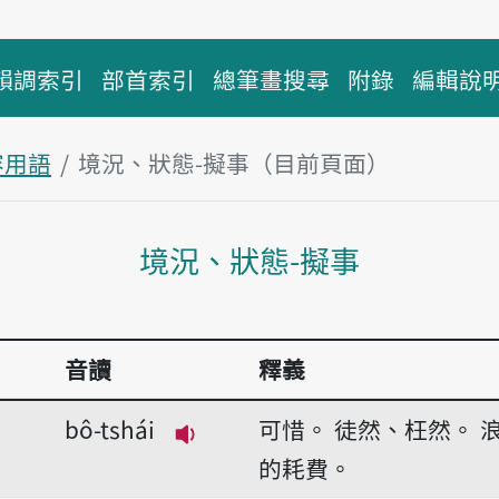
韻調索引
部首索引
總筆畫搜尋
附錄
編輯說
容用語
境況、狀態-擬事（目前頁面）
主內容區塊
境況、狀態-擬事
音讀
釋義
bô-tshái
可惜。
徒然、枉然。
播放音讀bô-tshái
的耗費。