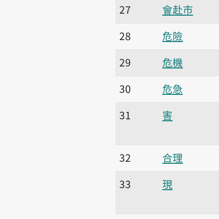
27
會赴市
28
危險
29
危機
30
危急
31
害
32
合理
33
現