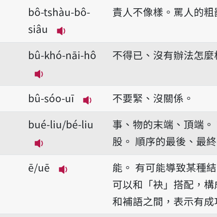
bô-tshàu-bô-
責人不像樣。罵人的粗
siâu
播放音讀bô-tshàu-bô-siâu
bû-khó-nāi-hô
不得已、沒有辦法怎麼
播放音讀bû-khó-nāi-hô
bû-sóo-uī
不要緊、沒關係。
播放音讀bû-sóo-uī
bué-liu/bé-liu
事、物的末端、頂端。
股。
順序的最後、最終
播放音讀bué-liu/bé-liu
ē/uē
能。
有可能導致某種結
播放音讀ē/uē
可以和「袂」搭配，構
和補語之間，表示有成