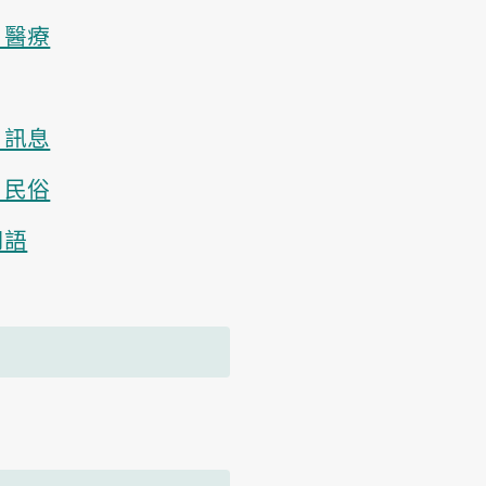
、醫療
、訊息
、民俗
用語