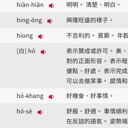
hiān-hiān
明明。
清楚、明白。
播放音讀hiān-hiān
hing-ōng
興隆旺盛的樣子。
播放音讀hing-ōng
hiong
不吉利的。
貧窮。
年
播放音讀hiong
白
hó
表示贊成或許可。
美、
播放音讀hó
對的正面形容。
表示程
優點、好處。
表示完成
可以去做某事。
感情和
hó-khang
好機會、好事情。
播放音讀hó-khang
hó-sè
舒服、舒適。
事情順利
播放音讀hó-sè
在反詰的語氣。
姿勢端