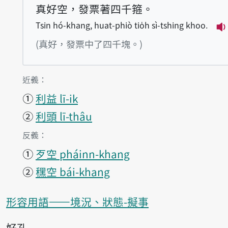
真好空，發票著四千箍。
Tsin hó-khang, huat-phiò tio̍h sì-tshing khoo.
播
(真好，發票中了四千塊。)
第1項釋義的
近義：
①
利益 lī-ik
②
利頭 lī-thâu
第1項釋義的
反義：
①
歹空 pháinn-khang
②
䆀空 bái-khang
形容用語——境況、狀態-擬事
好孔