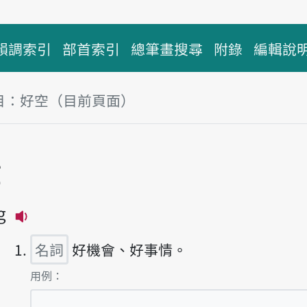
韻調索引
部首索引
總筆畫搜尋
附錄
編輯說
目：好空（目前頁面）
塊
空
g
播放主音讀hó-khang
名詞
好機會、好事情。
第1項釋義的
用例：