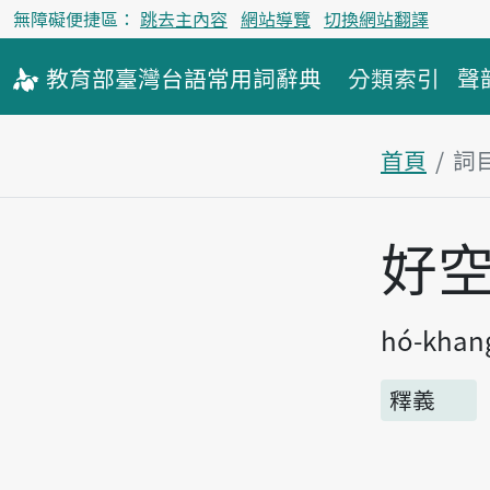
無障礙便捷區：
跳去主內容
網站導覽
切換網站翻譯
教育部
臺灣台語
常用詞
辭典
分類索引
聲
首頁
詞
主內容區
好
hó-khan
釋義