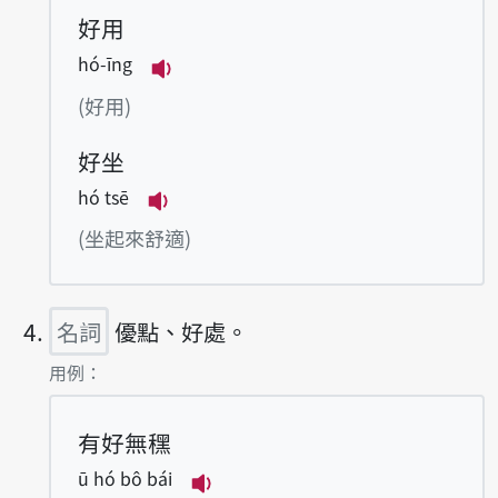
好用
hó-īng
播放例句hó-īng
(好用)
好坐
hó tsē
播放例句hó tsē
(坐起來舒適)
名詞
優點、好處。
第4項釋義的
用例：
有好無䆀
ū hó bô bái