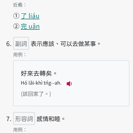
第5項釋義的
近義：
①
了 liáu
②
完 uân
副詞
表示應該、可以去做某事。
第6項釋義的
用例：
好來去轉矣。
Hó lâi-khì tńg--ah.
播放例句Hó lâi-khì tńg-
(該回家了。)
形容詞
感情和睦。
第7項釋義的
用例：