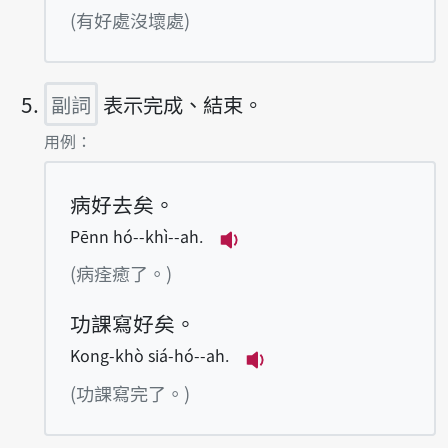
播放例句ū hó bô bái
(有好處沒壞處)
副詞
表示完成、結束。
第5項釋義的
用例：
病好去矣。
Pēnn hó--khì--ah.
播放例句Pēnn hó--khì--a
(病痊癒了。)
功課寫好矣。
Kong-khò siá-hó--ah.
播放例句Kong-khò siá
(功課寫完了。)