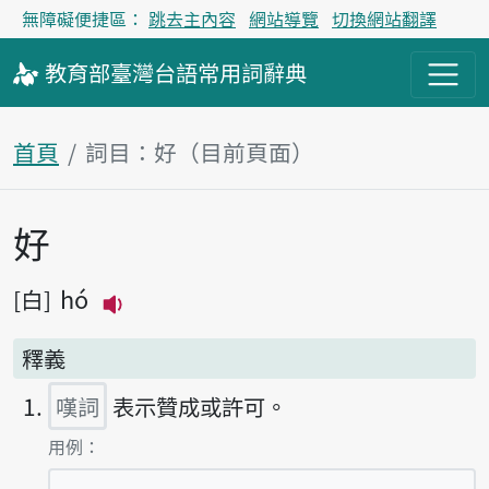
無障礙便捷區：
跳去主內容
網站導覽
切換網站翻譯
教育部
臺灣台語
常用詞
辭典
首頁
詞目：好（目前頁面）
好
主內容區塊
hó
白
播放主音讀hó
釋義
嘆詞
表示贊成或許可。
第1項釋義的
用例：