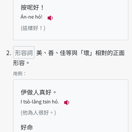
按呢好！
Án-ne hó!
播放例句Án-ne hó!
(這樣好！)
形容詞
美、善、佳等與「壞」相對的正面
形容。
第2項釋義的
用例：
伊做人真好。
I tsò-lâng tsin hó.
播放例句I tsò-lâng tsin 
(他為人很好。)
好命