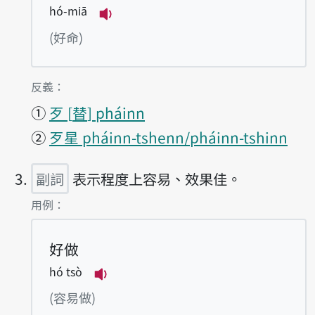
hó-miā
播放例句hó-miā
(好命)
第2項釋義的
反義：
①
歹
替
pháinn
②
歹星 pháinn-tshenn/pháinn-tshinn
副詞
表示程度上容易、效果佳。
第3項釋義的
用例：
好做
hó tsò
播放例句hó tsò
(容易做)