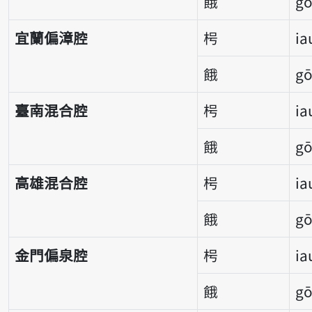
餓
g
宜蘭偏漳腔
枵
ia
餓
g
臺南混合腔
枵
ia
餓
gō
高雄混合腔
枵
ia
餓
gō
金門偏泉腔
枵
ia
餓
g