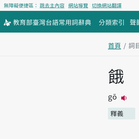
無障礙便捷區：
跳去主內容
網站導覽
切換網站翻譯
教育部
臺灣台語
常用詞
辭典
分類索引
聲
首頁
詞
主內容區
餓
gō
播
釋義