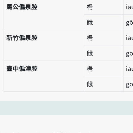
馬公偏泉腔
枵
ia
餓
g
新竹偏泉腔
枵
ia
餓
g
臺中偏漳腔
枵
ia
餓
g