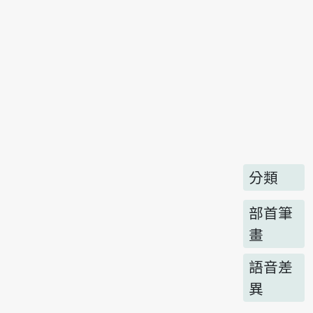
分類
部首筆
畫
語音差
異