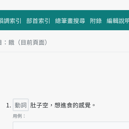
韻調索引
部首索引
總筆畫搜尋
附錄
編輯說
目：餓（目前頁面）
塊
放主音讀gō
動詞
肚子空，想進食的感覺。
第1項釋義的
用例：