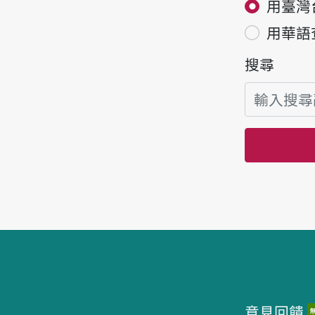
用臺灣
用華語
搜尋
頁腳區塊
意見回饋