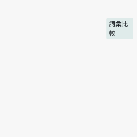
詞彙比
較