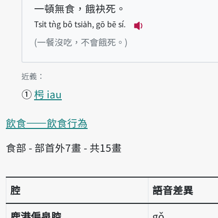
一頓無食，餓袂死。
Tsi̍t tǹg bô tsia̍h, gō bē sí.
播放例句Tsi̍t tǹg bô
(一餐沒吃，不會餓死。)
第1項釋義的
近義：
①
枵 iau
飲食——飲食行為
食部 - 部首外7畫 - 共15畫
腔
語音差異
語音差異表
鹿港偏泉腔
gǒ