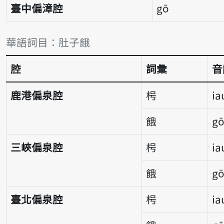
臺中偏漳腔
gō
詞彙比較表
華語詞目：肚子餓
腔
詞彙
音
鹿港偏泉腔
枵
ia
餓
gō
三峽偏泉腔
枵
ia
餓
g
臺北偏泉腔
枵
ia