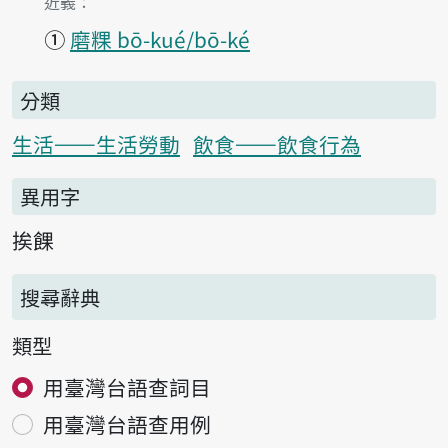
第1項釋義的
近義：
①
磨粿 bō-kué/bō-ké
分類
生活——生活勞動
飲食——飲食行為
異用字
挨餜
搜尋辭典
類型
用臺灣台語查詞目
用臺灣台語查用例