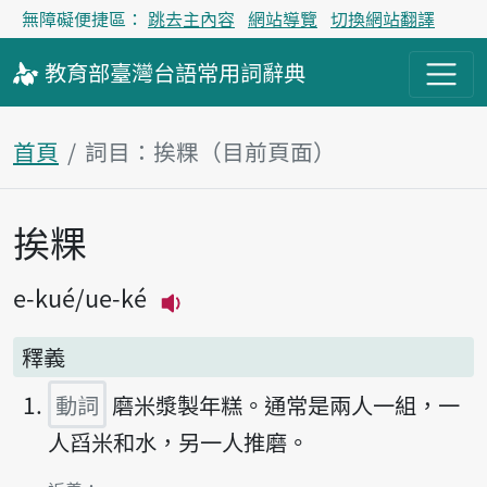
無障礙便捷區：
跳去主內容
網站導覽
切換網站翻譯
教育部
臺灣台語
常用詞
辭典
首頁
詞目：挨粿（目前頁面）
挨粿
主內容區塊
e-kué
ue-ké
播放主音讀e-kué
釋義
動詞
磨米漿製年糕。通常是兩人一組，一
人舀米和水，另一人推磨。