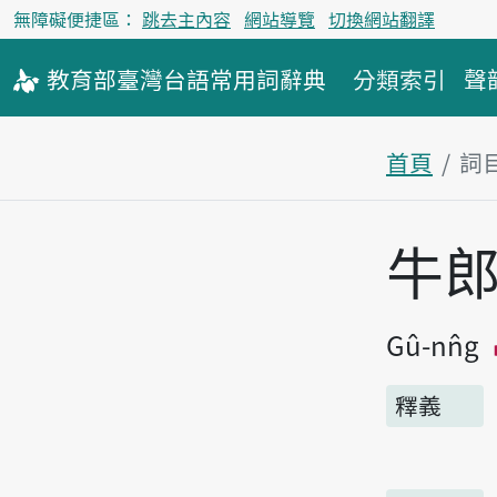
無障礙便捷區：
跳去主內容
網站導覽
切換網站翻譯
教育部
臺灣台語
常用詞
辭典
分類索引
聲
首頁
詞
主內容區
牛
Gû-nn̂g
釋義