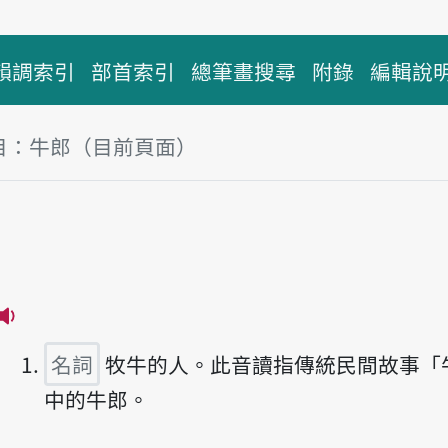
韻調索引
部首索引
總筆畫搜尋
附錄
編輯說
目：牛郎（目前頁面）
塊
郎
播放主音讀Gû-nn̂g
名詞
牧牛的人。此音讀指傳統民間故事「
中的牛郎。