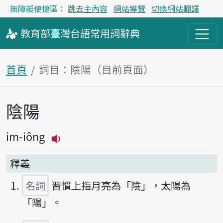
無障礙便捷區：
跳去主內容
網站導覽
切換網站翻譯
教育部
臺灣台語
常用詞
辭典
首頁
詞目：陰陽（目前頁面）
陰陽
主內容區塊
im-iông
播放主音讀im-iông
釋義
名詞
習慣上指月亮為「陰」，太陽為
「陽」。