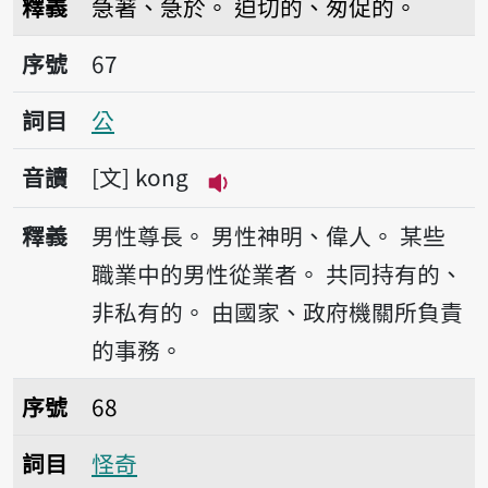
釋義
急著、急於。
迫切的、匆促的。
序號67公
序號
67
詞目
公
音讀
文
kong
播放音讀kong
釋義
男性尊長。
男性神明、偉人。
某些
職業中的男性從業者。
共同持有的、
非私有的。
由國家、政府機關所負責
的事務。
序號68怪奇
序號
68
詞目
怪奇