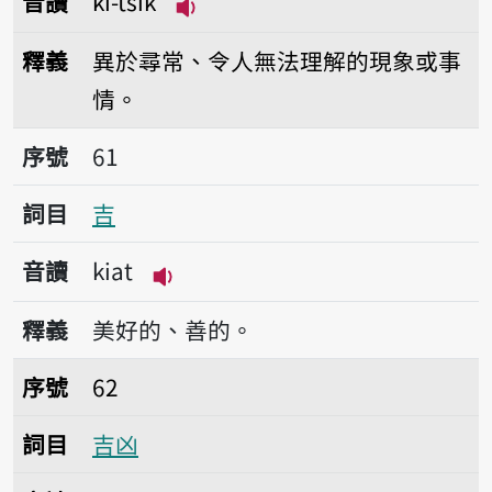
音讀
kî-tsik
播放音讀kî-tsik
釋義
異於尋常、令人無法理解的現象或事
情。
序號61吉
序號
61
詞目
吉
音讀
kiat
播放音讀kiat
釋義
美好的、善的。
序號62吉凶
序號
62
詞目
吉凶