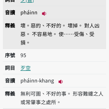
音讀
pháinn
播放音讀pháinn
釋義
壞。惡的、不好的。
壞掉。
對人凶
惡。
不容易地。
使……受傷、受
損。
序號95歹空
序號
95
詞目
歹空
音讀
pháinn-khang
播放音讀pháinn-khan
釋義
無利可圖、不好的事。
形容難纏之人
或常肇事之處所。