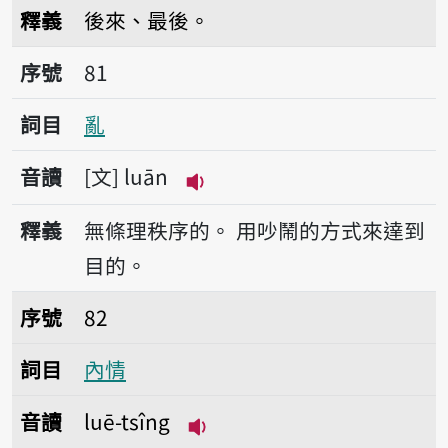
播放音讀lo̍
釋義
後來、最後。
序號81亂
序號
81
詞目
亂
音讀
文
luān
播放音讀luān
釋義
無條理秩序的。
用吵鬧的方式來達到
目的。
序號82內情
序號
82
詞目
內情
音讀
luē-tsîng