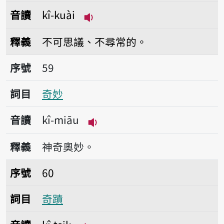
音讀
kî-kuài
播放音讀kî-kuài
釋義
不可思議、不尋常的。
序號59奇妙
序號
59
詞目
奇妙
音讀
kî-miāu
播放音讀kî-miāu
釋義
神奇奧妙。
序號60奇蹟
序號
60
詞目
奇蹟