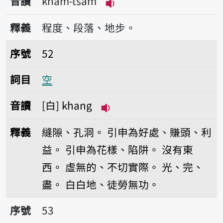
音讀
khám-tsām
播放音讀khám-tsām
釋義
程度、段落、地步。
序號52空
序號
52
詞目
空
音讀
白
khang
播放音讀khang
釋義
縫隙、孔洞。
引申為好處、賺頭、利
益。
引申為花樣、陷阱。
沒有東
西。
虛無的、不切實際。
光、完、
盡。
白白地、徒勞無功。
序號53起色
序號
53