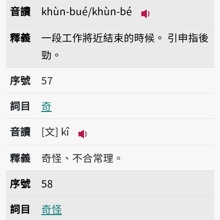
音讀
khùn-bué/khùn-bé
播放音讀khùn-bu
釋義
一段工作將近結束的時候。
引申指後
勁。
序號57奇
序號
57
詞目
奇
音讀
文
kî
播放音讀kî
釋義
奇怪、不合常理。
序號58奇怪
序號
58
詞目
奇怪