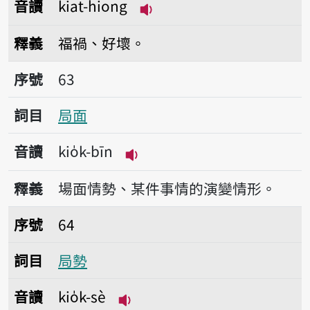
音讀
kiat-hiong
播放音讀kiat-hiong
釋義
福禍、好壞。
序號63局面
序號
63
詞目
局面
音讀
kio̍k-bīn
播放音讀kio̍k-bīn
釋義
場面情勢、某件事情的演變情形。
序號64局勢
序號
64
詞目
局勢
音讀
kio̍k-sè