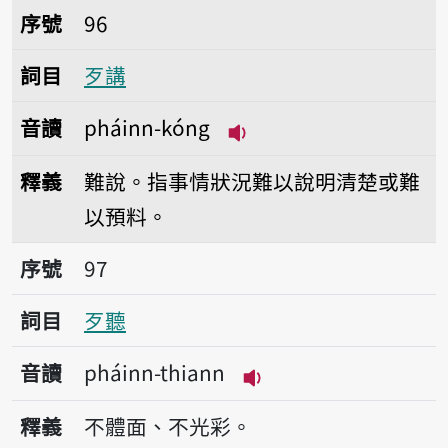
序號96歹講
序號
96
詞目
歹講
音讀
pháinn-kóng
播放音讀pháinn-kóng
釋義
難說。指事情狀況難以說明清楚或難
以預料。
序號97歹聽
序號
97
詞目
歹聽
音讀
pháinn-thiann
播放音讀pháinn-thia
釋義
不體面、不光彩。