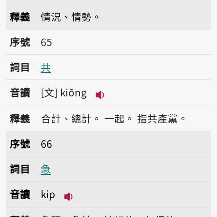
播放音讀kio̍k-sè
釋義
情況、情勢。
序號65共
序號
65
詞目
共
音讀
文
kiōng
播放音讀kiōng
釋義
合計、總計。
一起。
指共產黨。
序號66急
序號
66
詞目
急
音讀
kip
播放音讀kip