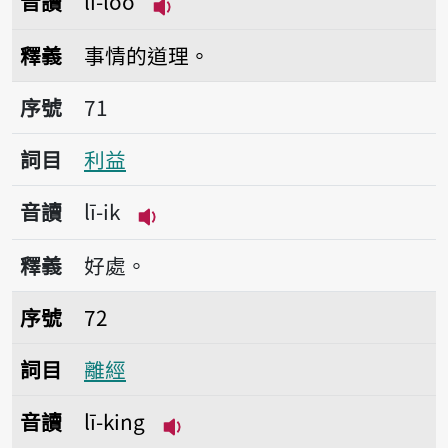
音讀
lí-lōo
播放音讀lí-lōo
釋義
事情的道理。
序號71利益
序號
71
詞目
利益
音讀
lī-ik
播放音讀lī-ik
釋義
好處。
序號72離經
序號
72
詞目
離經
音讀
lī-king