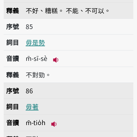
播放音讀m̄ hó
釋義
不好、糟糕。
不能、不可以。
序號85毋是勢
序號
85
詞目
毋是勢
音讀
m̄-sī-sè
播放音讀m̄-sī-sè
釋義
不對勁。
序號86毋著
序號
86
詞目
毋著
音讀
m̄-tio̍h
播放音讀m̄-tio̍h