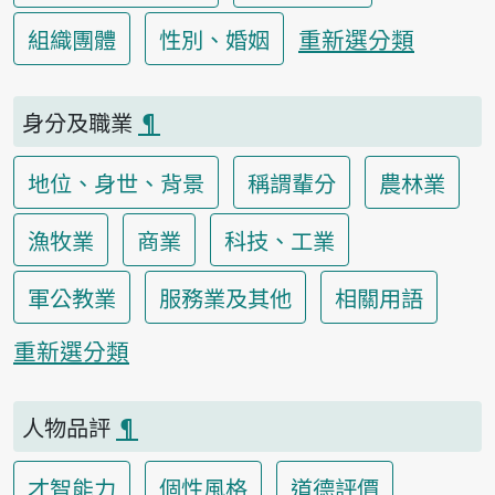
重新選分類
組織團體
性別、婚姻
身分及職業
¶
地位、身世、背景
稱謂輩分
農林業
漁牧業
商業
科技、工業
軍公教業
服務業及其他
相關用語
重新選分類
人物品評
¶
才智能力
個性風格
道德評價