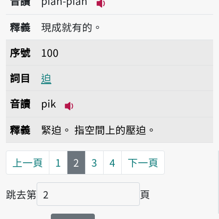
音讀
piān-piān
播放音讀piān-piān
釋義
現成就有的。
序號100迫
序號
100
詞目
迫
音讀
pik
播放音讀pik
釋義
緊迫。
指空間上的壓迫。
第
頁
上一頁
1
2
3
4
下一頁
跳去第
頁
頁碼