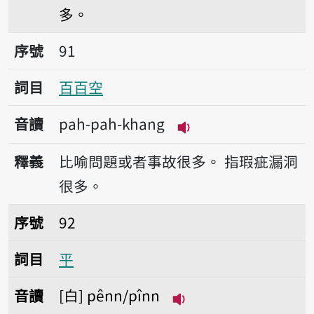
多。
序號91百百空
序號
91
詞目
百百空
音讀
pah-pah-khang
播放音讀pah-pah-kh
釋義
比喻問題或者事故很多。
指瑕疵漏洞
很多。
序號92平
序號
92
詞目
平
音讀
白
pênn/pînn