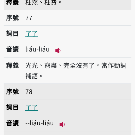
釋義
枉然、枉費。
序號77了了
序號
77
詞目
了了
音讀
liáu-liáu
播放音讀liáu-liáu
釋義
光光、窮盡、完全沒有了。當作動詞
補語。
序號78了了
序號
78
詞目
了了
音讀
--liáu-liáu
播放音讀--liáu-liáu