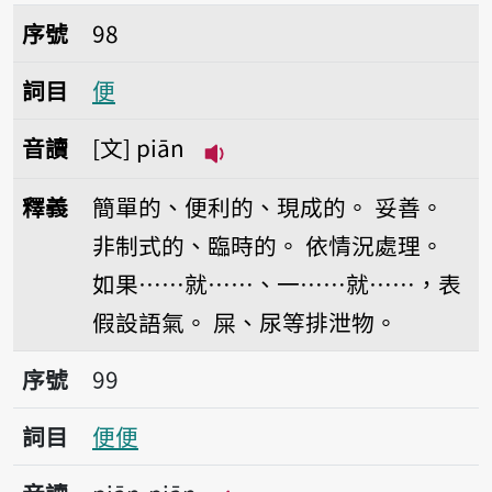
序號98便
序號
98
詞目
便
音讀
文
piān
播放音讀piān
釋義
簡單的、便利的、現成的。
妥善。
非制式的、臨時的。
依情況處理。
如果……就……、一……就……，表
假設語氣。
屎、尿等排泄物。
序號99便便
序號
99
詞目
便便