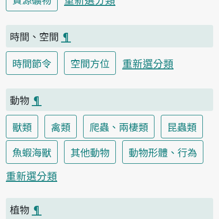
時間、空間
¶
重新選分類
時間節令
空間方位
動物
¶
獸類
禽類
爬蟲、兩棲類
昆蟲類
魚蝦海獸
其他動物
動物形體、行為
重新選分類
植物
¶