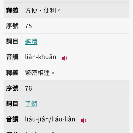
播放音讀lī-piān
釋義
方便、便利。
序號75連環
序號
75
詞目
連環
音讀
liân-khuân
播放音讀liân-khuân
釋義
緊密相連。
序號76了然
序號
76
詞目
了然
音讀
liáu-jiân/liáu-liân
播放音讀liáu-jiân/l