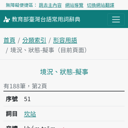
無障礙便捷區：
跳去主內容
網站導覽
切換網站翻譯
教育部
臺灣台語
常用詞
辭典
首頁
分類索引
形容用語
境況、狀態-擬事（目前頁面）
境況、狀態-擬事
主內容區塊
有188筆，第2頁
序號51坎站
序號
51
詞目
坎站