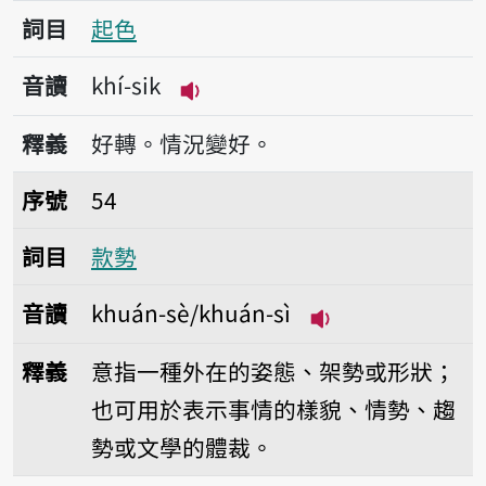
詞目
起色
音讀
khí-sik
播放音讀khí-sik
釋義
好轉。情況變好。
序號54款勢
序號
54
詞目
款勢
音讀
khuán-sè/khuán-sì
播放音讀khuán-sè
釋義
意指一種外在的姿態、架勢或形狀；
也可用於表示事情的樣貌、情勢、趨
勢或文學的體裁。