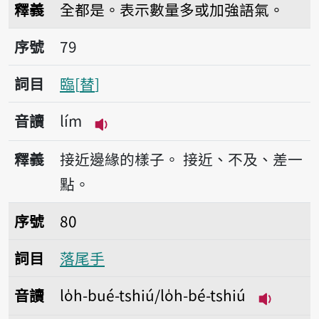
釋義
全都是。表示數量多或加強語氣。
序號79臨
序號
79
詞目
臨
替
音讀
lím
播放音讀lím
釋義
接近邊緣的樣子。
接近、不及、差一
點。
序號80落尾手
序號
80
詞目
落尾手
音讀
lo̍h-bué-tshiú/lo̍h-bé-tshiú