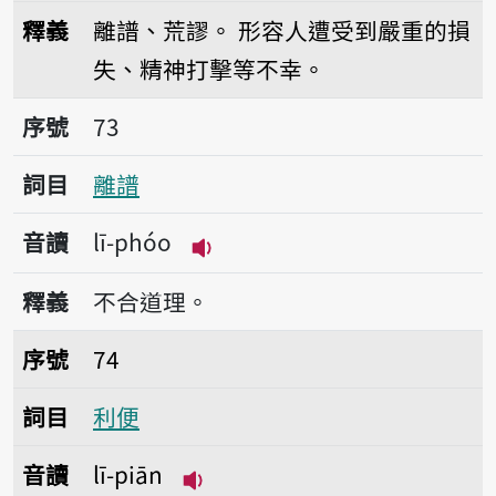
播放音讀lī-king
釋義
離譜、荒謬。
形容人遭受到嚴重的損
失、精神打擊等不幸。
序號73離譜
序號
73
詞目
離譜
音讀
lī-phóo
播放音讀lī-phóo
釋義
不合道理。
序號74利便
序號
74
詞目
利便
音讀
lī-piān