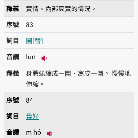
播放音讀luē-tsîng
釋義
實情。內部真實的情況。
序號83圇
序號
83
詞目
圇
替
音讀
lun
播放音讀lun
釋義
身體蜷縮成一團、窩成一團。
慢慢地
伸縮。
序號84毋好
序號
84
詞目
毋好
音讀
m̄ hó