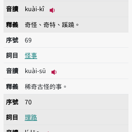
音讀
kuài-kî
播放音讀kuài-kî
釋義
奇怪、奇特、蹊蹺。
序號69怪事
序號
69
詞目
怪事
音讀
kuài-sū
播放音讀kuài-sū
釋義
稀奇古怪的事。
序號70理路
序號
70
詞目
理路