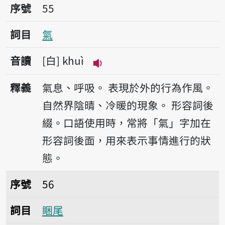
序號55氣
序號
55
詞目
氣
音讀
白
khuì
播放音讀khuì
釋義
氣息、呼吸。
表現於外的行為作風。
自然界陰晴、冷暖的現象。
形容詞後
綴。口語使用時，常將「氣」字加在
形容詞後面，用來表示事情進行的狀
態。
序號56睏尾
序號
56
詞目
睏尾