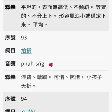
播放音讀pênn/pînn
釋義
平坦的。表面無高低、不傾斜。
等齊
的、不分上下。
形容風浪小或穩定下
來。
平均。
序號93拍損
序號
93
詞目
拍損
音讀
phah-sńg
播放音讀phah-sńg
釋義
浪費、蹧蹋。
可惜、惋惜。
小孩子
夭折。
序號94歹
序號
94
詞目
歹
替