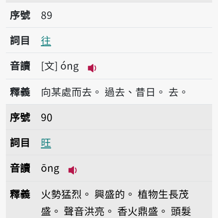
序號89往
序號
89
詞目
往
音讀
文
óng
播放音讀óng
釋義
向某處而去。
過去、昔日。
去。
序號90旺
序號
90
詞目
旺
音讀
ōng
播放音讀ōng
釋義
火勢猛烈。
興盛的。
植物生長茂
盛。
聲音洪亮。
香火鼎盛。
頭髮