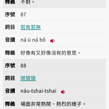
釋義
不對。
序號87若有若無
序號
87
詞目
若有若無
音讀
ná ū ná bô
播放音讀ná ū ná bô
釋義
好像有又好像沒有的意思。
序號88鬧猜猜
序號
88
詞目
鬧猜猜
音讀
nāu-tshai-tshai
播放音讀nāu-tshai-ts
釋義
場面非常熱鬧、熱烈的樣子。