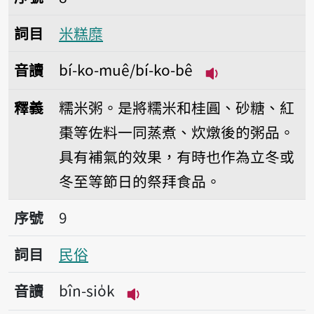
詞目
米糕糜
音讀
bí-ko-muê/bí-ko-bê
播放音讀bí-ko-mu
釋義
糯米粥。是將糯米和桂圓、砂糖、紅
棗等佐料一同蒸煮、炊燉後的粥品。
具有補氣的效果，有時也作為立冬或
冬至等節日的祭拜食品。
序號9民俗
序號
9
詞目
民俗
音讀
bîn-sio̍k