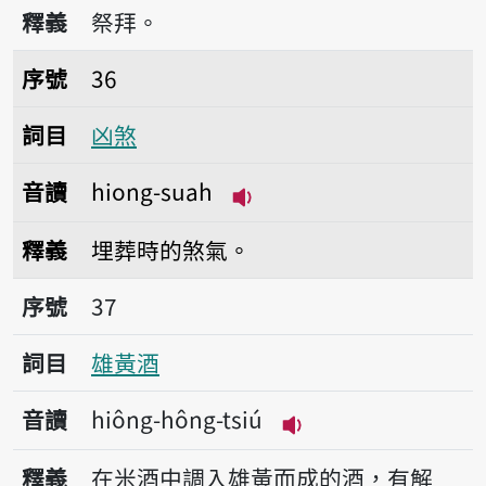
播放音讀hiàn-kìng
釋義
祭拜。
序號36凶煞
序號
36
詞目
凶煞
音讀
hiong-suah
播放音讀hiong-suah
釋義
埋葬時的煞氣。
序號37雄黃酒
序號
37
詞目
雄黃酒
音讀
hiông-hông-tsiú
播放音讀hiông-hông
釋義
在米酒中調入雄黃而成的酒，有解