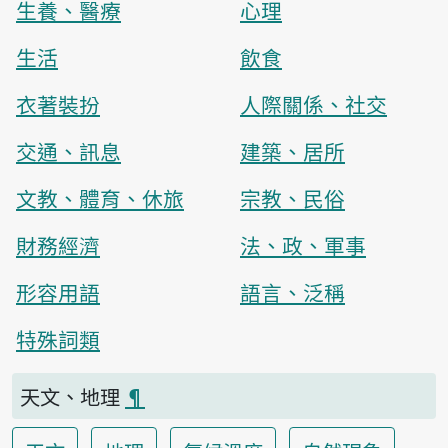
生養、醫療
心理
生活
飲食
衣著裝扮
人際關係、社交
交通、訊息
建築、居所
文教、體育、休旅
宗教、民俗
財務經濟
法、政、軍事
形容用語
語言、泛稱
特殊詞類
天文、地理
¶