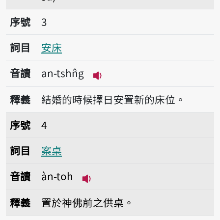
序號3安床
序號
3
詞目
安床
音讀
an-tshn̂g
播放音讀an-tshn̂g
釋義
結婚的時候擇日安置新的床位。
序號4案桌
序號
4
詞目
案桌
音讀
àn-toh
播放音讀àn-toh
釋義
置於神佛前之供桌。