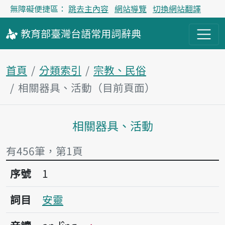
無障礙便捷區：
跳去主內容
網站導覽
切換網站翻譯
教育部
臺灣台語
常用詞
辭典
首頁
分類索引
宗教、民俗
相關器具、活動（目前頁面）
相關器具、活動
主內容區塊
有456筆，第1頁
序號1安靈
序號
1
詞目
安靈