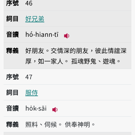
序號46好兄弟
序號
46
詞目
好兄弟
音讀
hó-hiann-tī
播放音讀hó-hiann-tī
釋義
好朋友。交情深的朋友，彼此情誼深
厚，如一家人。
孤魂野鬼、遊魂。
序號47服侍
序號
47
詞目
服侍
音讀
ho̍k-sāi
播放音讀ho̍k-sāi
釋義
照料、伺候。
供奉神明。