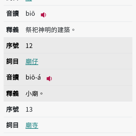
音讀
biō
播放音讀biō
釋義
祭祀神明的建築。
序號12廟仔
序號
12
詞目
廟仔
音讀
biō-á
播放音讀biō-á
釋義
小廟。
序號13廟寺
序號
13
詞目
廟寺