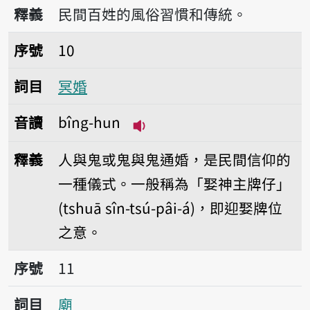
播放音讀bîn-sio̍k
釋義
民間百姓的風俗習慣和傳統。
序號10冥婚
序號
10
詞目
冥婚
音讀
bîng-hun
播放音讀bîng-hun
釋義
人與鬼或鬼與鬼通婚，是民間信仰的
一種儀式。一般稱為「娶神主牌仔」
(tshuā sîn-tsú-pâi-á)，即迎娶牌位
之意。
序號11廟
序號
11
詞目
廟