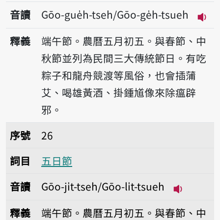
音讀
Gōo-gue̍h-tseh/Gōo-ge̍h-tsueh
播放音
釋義
端午節。農曆五月初五。與春節、中
秋節並列為民間三大傳統節日。有吃
粽子和龍舟競渡等風俗，也會插蒲
艾、喝雄黃酒、掛鍾馗像來除瘟辟
邪。
序號26五日節
序號
26
詞目
五日節
音讀
Gōo-ji̍t-tseh/Gōo-li̍t-tsueh
播放音讀Gōo-
釋義
端午節。農曆五月初五。與春節、中