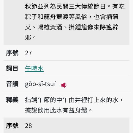
秋節並列為民間三大傳統節日。有吃
粽子和龍舟競渡等風俗，也會插蒲
艾、喝雄黃酒、掛鍾馗像來除瘟辟
邪。
序號27午時水
序號
27
詞目
午時水
音讀
gōo-sî-tsuí
播放音讀gōo-sî-tsuí
釋義
指端午節的中午由井裡打上來的水，
據說飲用此水有益身體。
序號28牛郎
序號
28