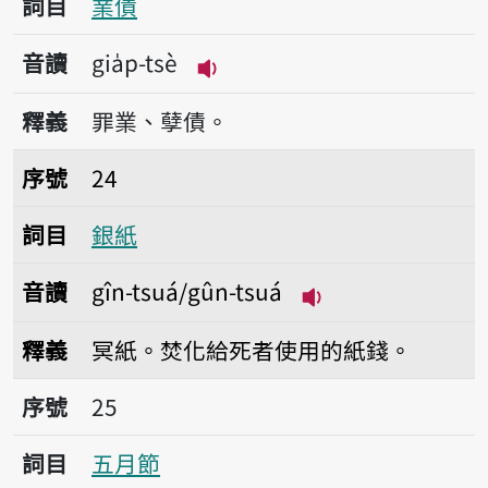
詞目
業債
音讀
gia̍p-tsè
播放音讀gia̍p-tsè
釋義
罪業、孽債。
序號24銀紙
序號
24
詞目
銀紙
音讀
gîn-tsuá/gûn-tsuá
播放音讀gîn-tsuá/
釋義
冥紙。焚化給死者使用的紙錢。
序號25五月節
序號
25
詞目
五月節