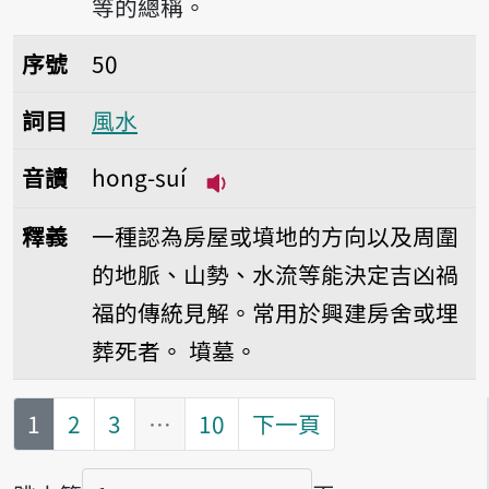
等的總稱。
序號50風水
序號
50
詞目
風水
音讀
hong-suí
播放音讀hong-suí
釋義
一種認為房屋或墳地的方向以及周圍
的地脈、山勢、水流等能決定吉凶禍
福的傳統見解。常用於興建房舍或埋
葬死者。
墳墓。
第
頁
1
2
3
…
10
下一頁