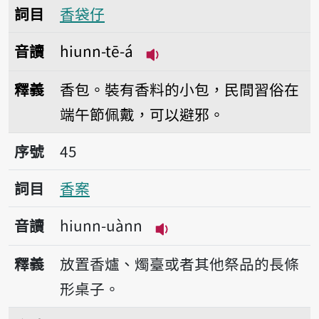
詞目
香袋仔
音讀
hiunn-tē-á
播放音讀hiunn-tē-á
釋義
香包。裝有香料的小包，民間習俗在
端午節佩戴，可以避邪。
序號45香案
序號
45
詞目
香案
音讀
hiunn-uànn
播放音讀hiunn-uànn
釋義
放置香爐、燭臺或者其他祭品的長條
形桌子。