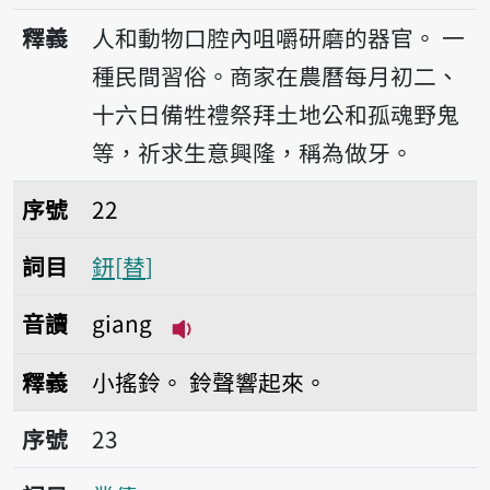
播放音讀gê
釋義
人和動物口腔內咀嚼研磨的器官。
一
種民間習俗。商家在農曆每月初二、
十六日備牲禮祭拜土地公和孤魂野鬼
等，祈求生意興隆，稱為做牙。
序號22鈃
序號
22
詞目
鈃
替
音讀
giang
播放音讀giang
釋義
小搖鈴。
鈴聲響起來。
序號23業債
序號
23