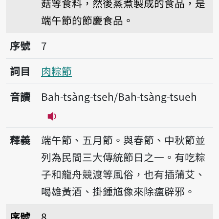
菇等食料，然後蒸煮製成的食品，是
端午節的節慶食品。
序號7肉粽節
序號
7
詞目
肉粽節
音讀
Bah-tsàng-tseh/Bah-tsàng-tsueh
播放音讀Bah-tsàng-tseh/Bah-tsàng-t
釋義
端午節、五月節。與春節、中秋節並
列為民間三大傳統節日之一。有吃粽
子和龍舟競渡等風俗，也有插蒲艾、
喝雄黃酒、掛鍾馗像來除瘟辟邪。
序號8米糕糜
序號
8