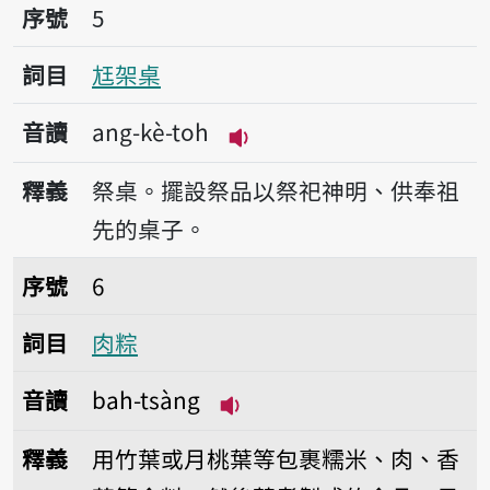
序號5尪架桌
序號
5
詞目
尪架桌
音讀
ang-kè-toh
播放音讀ang-kè-toh
釋義
祭桌。擺設祭品以祭祀神明、供奉祖
先的桌子。
序號6肉粽
序號
6
詞目
肉粽
音讀
bah-tsàng
播放音讀bah-tsàng
釋義
用竹葉或月桃葉等包裹糯米、肉、香