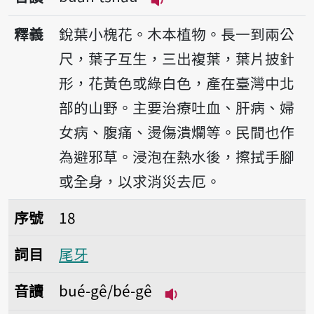
播放音讀bua̍h-tsháu
釋義
銳葉小槐花。木本植物。長一到兩公
尺，葉子互生，三出複葉，葉片披針
形，花黃色或綠白色，產在臺灣中北
部的山野。主要治療吐血、肝病、婦
女病、腹痛、燙傷潰爛等。民間也作
為避邪草。浸泡在熱水後，擦拭手腳
或全身，以求消災去厄。
序號18尾牙
序號
18
詞目
尾牙
音讀
bué-gê/bé-gê