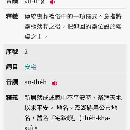
音讀
an-lîng
播放音讀an-lîng
釋義
傳統喪葬禮俗中的一項儀式。意指將
靈柩落葬之後，把迎回的靈位設於靈
桌之上。
序號2安宅
序號
2
詞目
安宅
音讀
an-the̍h
播放音讀an-the̍h
釋義
新居落成或家中不平安時，祭拜天地
以求平安。
地名。澎湖縣馬公市地
名，舊名「宅跤嶼」(The̍h-kha-
sū)。