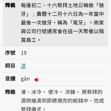
播放音讀bué-gê/bé-g
釋義
每逢初二、十六祭拜土地公稱做「做
牙」﹔農曆十二月十六日為一年當中
最後一次做牙，稱為「尾牙」。商家
與公司行號通常會在這一天聚餐以犒
賞員工。
序號19𫝏
序號
19
詞目
𫝏
音讀
gàn
播放音讀gàn
釋義
凍、冰冷。
使冷。
淬鍊。
將祭拜的
酒倒幾滴到即將燒完的紙錢中，完成
祭拜儀式。