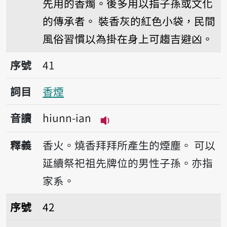
先用的香燭。後多用以指子孫或文化
的傳承者。
裝香灰的紅色小袋，民間
風俗習慣以為掛在身上可趨吉避凶。
序號41香煙
序號
41
詞目
香煙
音讀
hiunn-ian
播放音讀hiunn-ian
釋義
香火。燒香拜拜所產生的煙塵。
可以
延續祭祀祖先牌位的男性子孫。亦指
家系。
序號42香跤
序號
42