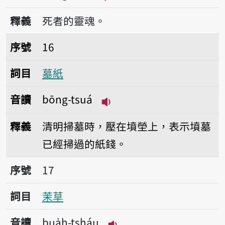
播放音讀bông-hûn
釋義
死者的靈魂。
序號16墓紙
序號
16
詞目
墓紙
音讀
bōng-tsuá
播放音讀bōng-tsuá
釋義
清明掃墓時，壓在墳塋上，表示墳墓
已經掃過的紙錢。
序號17茉草
序號
17
詞目
茉草
音讀
bua̍h-tsháu