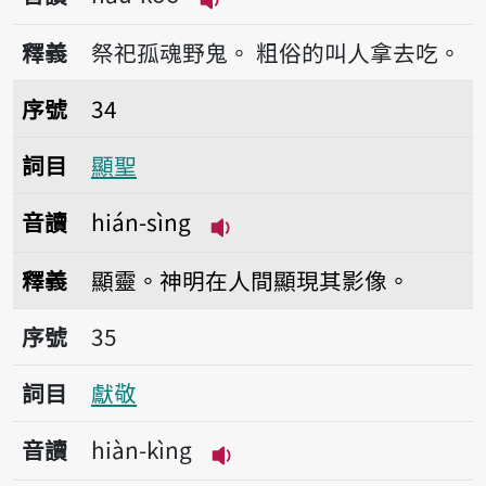
播放音讀hàu-koo
釋義
祭祀孤魂野鬼。
粗俗的叫人拿去吃。
序號34顯聖
序號
34
詞目
顯聖
音讀
hián-sìng
播放音讀hián-sìng
釋義
顯靈。神明在人間顯現其影像。
序號35獻敬
序號
35
詞目
獻敬
音讀
hiàn-kìng