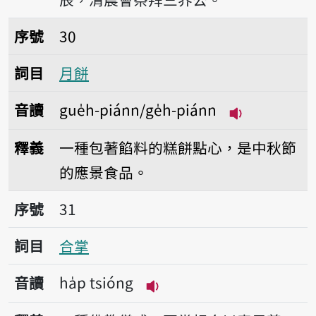
序號30月餅
序號
30
詞目
月餅
音讀
gue̍h-piánn/ge̍h-piánn
播放音讀gue̍h-
釋義
一種包著餡料的糕餅點心，是中秋節
的應景食品。
序號31合掌
序號
31
詞目
合掌
音讀
ha̍p tsióng
播放音讀ha̍p tsióng