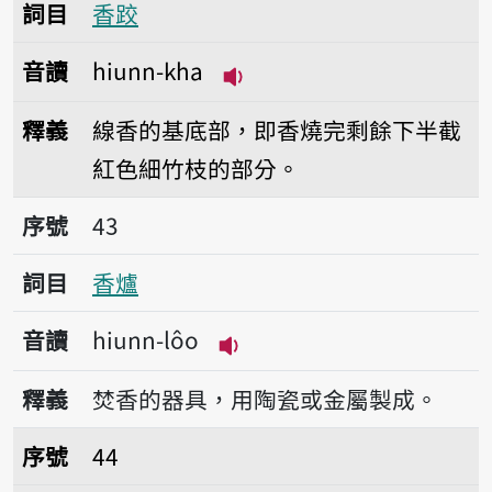
詞目
香跤
音讀
hiunn-kha
播放音讀hiunn-kha
釋義
線香的基底部，即香燒完剩餘下半截
紅色細竹枝的部分。
序號43香爐
序號
43
詞目
香爐
音讀
hiunn-lôo
播放音讀hiunn-lôo
釋義
焚香的器具，用陶瓷或金屬製成。
序號44香袋仔
序號
44