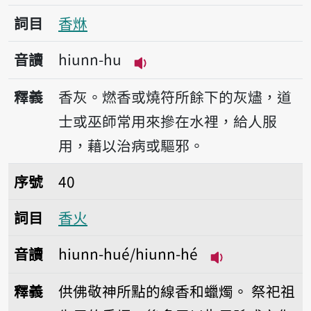
詞目
香烌
音讀
hiunn-hu
播放音讀hiunn-hu
釋義
香灰。燃香或燒符所餘下的灰燼，道
士或巫師常用來摻在水裡，給人服
用，藉以治病或驅邪。
序號40香火
序號
40
詞目
香火
音讀
hiunn-hué/hiunn-hé
播放音讀hiunn-h
釋義
供佛敬神所點的線香和蠟燭。
祭祀祖