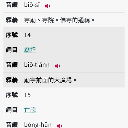
音讀
biō-sī
播放音讀biō-sī
釋義
寺廟、寺院。佛寺的通稱。
序號14廟埕
序號
14
詞目
廟埕
音讀
biō-tiânn
播放音讀biō-tiânn
釋義
廟宇前面的大廣場。
序號15亡魂
序號
15
詞目
亡魂
音讀
bông-hûn