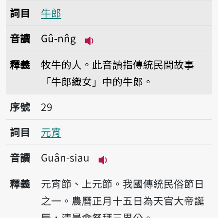
詞目
牛郎
音讀
Gû-nn̂g
播放音讀Gû-nn̂g
釋義
牧牛的人。此音讀指傳統民間故事
「牛郎織女」中的牛郎。
序號29元宵
序號
29
詞目
元宵
音讀
Guân-siau
播放音讀Guân-siau
釋義
元宵節、上元節。我國傳統民俗節日
之一。農曆正月十五日為天官大帝誕
辰，清晨會祭拜三界公。