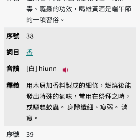
毒、驅蟲的功效，喝雄黃酒是端午節
的一項習俗。
序號38香
序號
38
詞目
香
音讀
白
hiunn
播放音讀hiunn
釋義
用木屑加香料製成的細條，燃燒後能
發出特殊的氣味，常用在祭拜之時，
或驅趕蚊蟲。
身體纖細、瘦弱。
消
瘦。
序號39香烌
序號
39