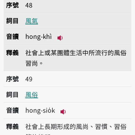
序號48風氣
序號
48
詞目
風氣
音讀
hong-khì
播放音讀hong-khì
釋義
社會上或某團體生活中所流行的風俗
習尚。
序號49風俗
序號
49
詞目
風俗
音讀
hong-sio̍k
播放音讀hong-sio̍k
釋義
社會上長期形成的風尚、習慣、習俗