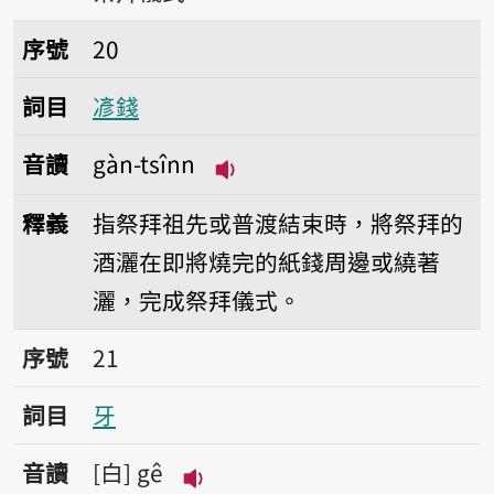
序號20𫝏錢
序號
20
詞目
𫝏錢
音讀
gàn-tsînn
播放音讀gàn-tsînn
釋義
指祭拜祖先或普渡結束時，將祭拜的
酒灑在即將燒完的紙錢周邊或繞著
灑，完成祭拜儀式。
序號21牙
序號
21
詞目
牙
音讀
白
gê