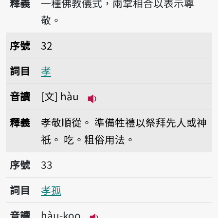
釋義
一種佛教儀式，兩掌相合以表示尊
敬。
序號32孝
序號
32
詞目
孝
音讀
文
hàu
播放音讀hàu
釋義
孝敬順從。
準備牲禮以祭拜先人或神
祇。
吃。粗俗用法。
序號33孝孤
序號
33
詞目
孝孤
音讀
hàu-koo